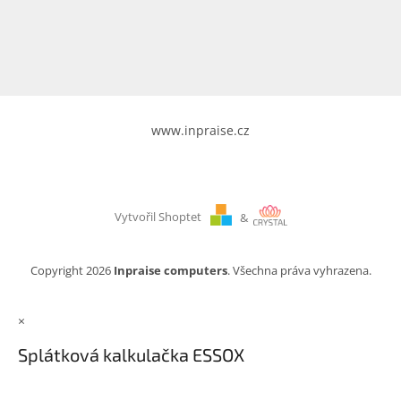
www.inpraise.cz
Gaming
Telefony
a
tablety
www.inpraise.cz
Cyklo
a
sport
Vytvořil Shoptet
&
Dílna
a
zahrada
Copyright 2026
Inpraise computers
. Všechna práva vyhrazena.
Velké
×
spotřebiče
Splátková kalkulačka ESSOX
Počítače
a
notebooky