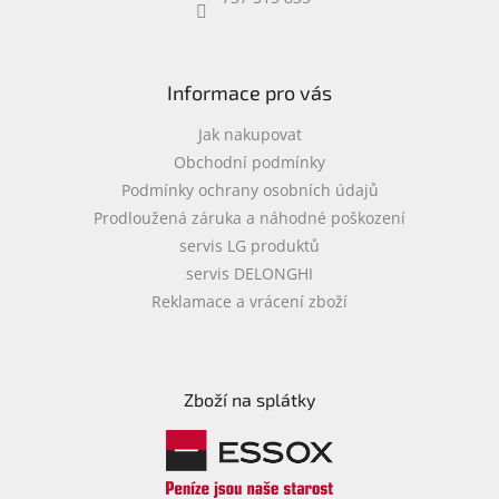
objednávka
antiviru
ESET
Informace pro vás
O
nás
Jak nakupovat
Obchodní podmínky
Realizované
Podmínky ochrany osobních údajů
projekty
Prodloužená záruka a náhodné poškození
Obchodní
servis LG produktů
podmínky
servis DELONGHI
Autorizované
Reklamace a vrácení zboží
servisy
Rozšíření
záruk
a
Zboží na splátky
pojištění
Splátky
ESSOX