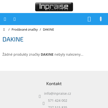
Přejít
na
obsah
NÁKUP
KOŠÍK
Domů
/
Prodávané značky
/
DAKINE
Počítače
DAKINE
Počítače
Inpraise
Notebooky
Žádné produkty značky
DAKINE
nebyly nalezeny...
Tiskárny
Monitory
Z
á
Akce
Kontakt
p
a
slevy
a
info
@
inpraise.cz
t
Oblíbené
í
571 424 002
737 515 835
Kontakty