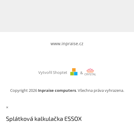
www.inpraise.cz
Gaming
Telefony
a
tablety
www.inpraise.cz
Cyklo
a
sport
Vytvořil Shoptet
&
Dílna
a
zahrada
Copyright 2026
Inpraise computers
. Všechna práva vyhrazena.
Velké
×
spotřebiče
Splátková kalkulačka ESSOX
Počítače
a
notebooky