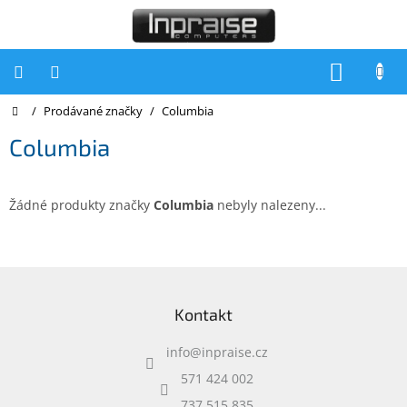
Přejít
na
obsah
NÁKUP
KOŠÍK
Domů
/
Prodávané značky
/
Columbia
Počítače
Columbia
Počítače
Inpraise
Notebooky
Žádné produkty značky
Columbia
nebyly nalezeny...
Tiskárny
Monitory
Z
á
Akce
Kontakt
p
a
slevy
a
info
@
inpraise.cz
t
Oblíbené
í
571 424 002
737 515 835
Kontakty