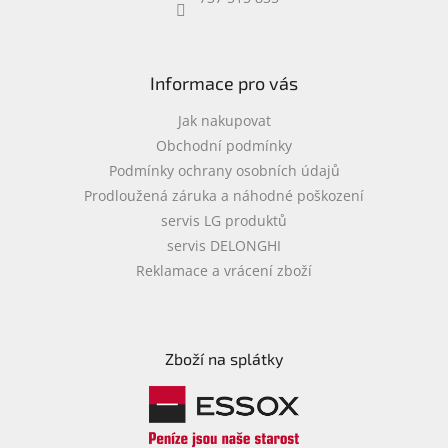
objednávka
antiviru
ESET
Informace pro vás
O
nás
Jak nakupovat
Obchodní podmínky
Realizované
Podmínky ochrany osobních údajů
projekty
Prodloužená záruka a náhodné poškození
Obchodní
servis LG produktů
podmínky
servis DELONGHI
Autorizované
Reklamace a vrácení zboží
servisy
Rozšíření
záruk
a
Zboží na splátky
pojištění
Splátky
ESSOX