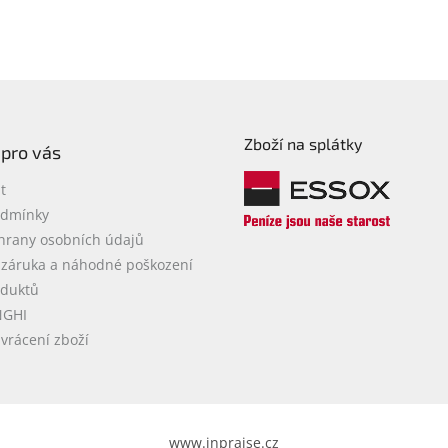
Zboží na splátky
 pro vás
t
odmínky
hrany osobních údajů
 záruka a náhodné poškození
oduktů
NGHI
vrácení zboží
www.inpraise.cz