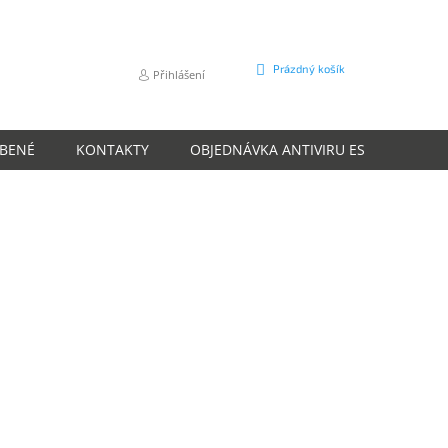
NÁKUPNÍ
Prázdný košík
Přihlášení
KOŠÍK
ÍBENÉ
KONTAKTY
OBJEDNÁVKA ANTIVIRU ESET
O N