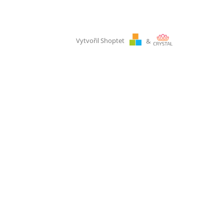
Vytvořil Shoptet
&