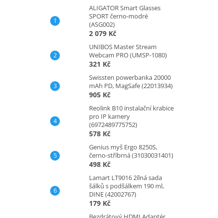
ALIGATOR Smart Glasses
SPORT černo-modré
(ASG002)
2 079 Kč
UNIBOS Master Stream
Webcam PRO (UMSP-1080)
321 Kč
Swissten powerbanka 20000
mAh PD, MagSafe (22013934)
905 Kč
Reolink B10 instalační krabice
pro IP kamery
(6972489775752)
578 Kč
Genius myš Ergo 8250S,
černo-stříbrná (31030031401)
498 Kč
Lamart LT9016 2ílná sada
šálků s podšálkem 190 ml,
DINE (42002767)
179 Kč
Bezdrátový HDMI Adaptér