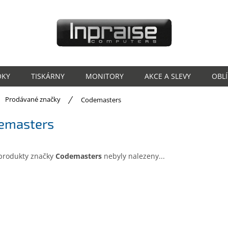
OKY
TISKÁRNY
MONITORY
AKCE A SLEVY
OBL
ů
Prodávané značky
Codemasters
emasters
produkty značky
Codemasters
nebyly nalezeny...