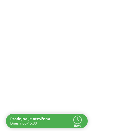
Prodejna je otevřena
Navštivte nás osobně
Dnes 7:00-15:00
Skrýt
Čas