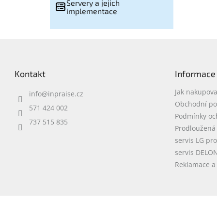
Servery a jejich
implementace
Z
á
p
Kontakt
Informace
a
t
Jak nakupova
info
@
inpraise.cz
í
Obchodní p
571 424 002
Podmínky oc
737 515 835
Prodloužená
servis LG pr
servis DELO
Reklamace a 