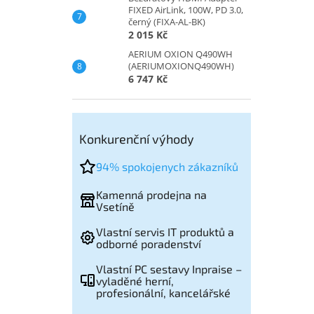
FIXED AirLink, 100W, PD 3.0,
černý (FIXA-AL-BK)
2 015 Kč
AERIUM OXION Q490WH
(AERIUMOXIONQ490WH)
6 747 Kč
Konkurenční výhody
94% spokojenych zákazníků
Kamenná prodejna na
Vsetíně
Vlastní servis IT produktů a
odborné poradenství
Vlastní PC sestavy Inpraise –
vyladěné herní,
profesionální, kancelářské