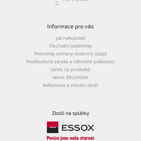
objednávka
antiviru
ESET
Informace pro vás
O
nás
Jak nakupovat
Obchodní podmínky
Realizované
Podmínky ochrany osobních údajů
projekty
Prodloužená záruka a náhodné poškození
Obchodní
servis LG produktů
podmínky
servis DELONGHI
Autorizované
Reklamace a vrácení zboží
servisy
Rozšíření
záruk
a
Zboží na splátky
pojištění
Splátky
ESSOX