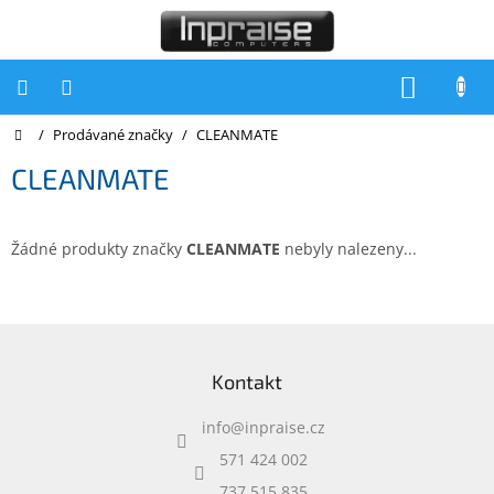
Přejít
na
obsah
NÁKUP
KOŠÍK
Domů
/
Prodávané značky
/
CLEANMATE
Počítače
CLEANMATE
Počítače
Inpraise
Notebooky
Žádné produkty značky
CLEANMATE
nebyly nalezeny...
Tiskárny
Monitory
Z
á
Akce
Kontakt
p
a
slevy
a
info
@
inpraise.cz
t
Oblíbené
í
571 424 002
737 515 835
Kontakty