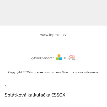
www.inpraise.cz
Gaming
Telefony
a
tablety
www.inpraise.cz
Cyklo
a
sport
Vytvořil Shoptet
&
Dílna
a
zahrada
Copyright 2026
Inpraise computers
. Všechna práva vyhrazena.
Velké
×
spotřebiče
Splátková kalkulačka ESSOX
Počítače
a
notebooky