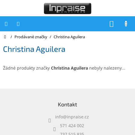
Přejít
na
obsah
NÁKUP
KOŠÍK
Domů
/
Prodávané značky
/
Christina Aguilera
Počítače
Christina Aguilera
Počítače
Inpraise
Notebooky
Žádné produkty značky
Christina Aguilera
nebyly nalezeny...
Tiskárny
Monitory
Z
á
Akce
Kontakt
p
a
slevy
a
info
@
inpraise.cz
t
Oblíbené
í
571 424 002
737 515 835
Kontakty