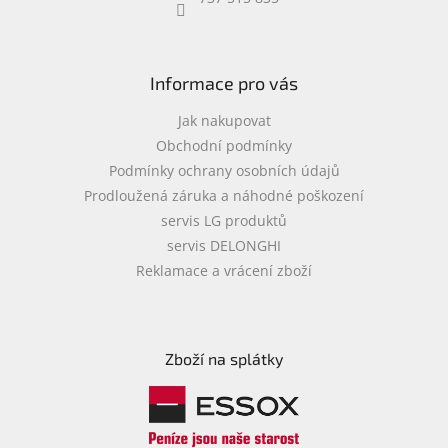
objednávka
antiviru
ESET
Informace pro vás
O
nás
Jak nakupovat
Obchodní podmínky
Realizované
Podmínky ochrany osobních údajů
projekty
Prodloužená záruka a náhodné poškození
Obchodní
servis LG produktů
podmínky
servis DELONGHI
Autorizované
Reklamace a vrácení zboží
servisy
Rozšíření
záruk
a
Zboží na splátky
pojištění
Splátky
ESSOX