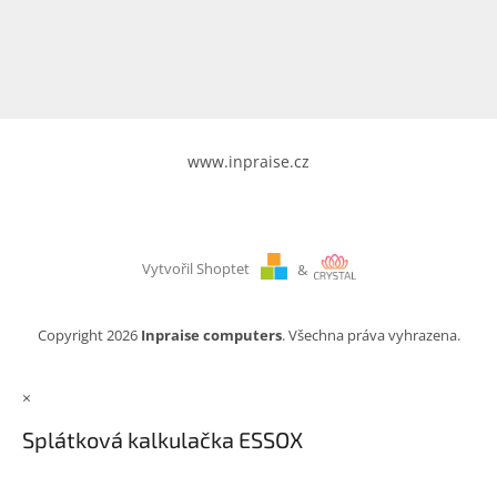
www.inpraise.cz
Gaming
Telefony
a
tablety
www.inpraise.cz
Cyklo
a
sport
Vytvořil Shoptet
&
Dílna
a
zahrada
Copyright 2026
Inpraise computers
. Všechna práva vyhrazena.
Velké
×
spotřebiče
Splátková kalkulačka ESSOX
Počítače
a
notebooky