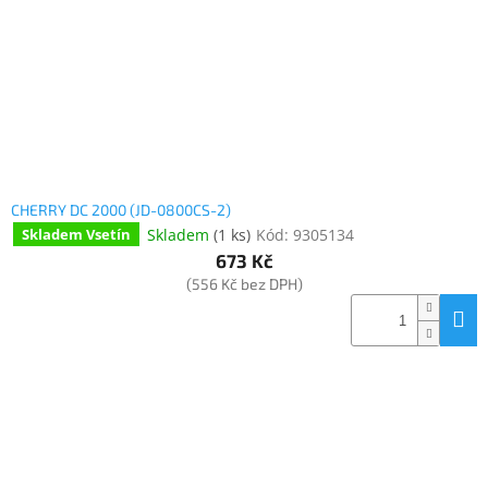
o
k
objednávka
d
t
antiviru
u
ů
ESET
k
t
O
nás
ů
Realizované
projekty
CHERRY DC 2000 (JD-0800CS-2)
Obchodní
Skladem
(
1 ks
)
Kód:
9305134
Skladem Vsetín
podmínky
673 Kč
(556 Kč bez DPH)
Autorizované
servisy
Rozšíření
záruk
a
pojištění
Splátky
ESSOX