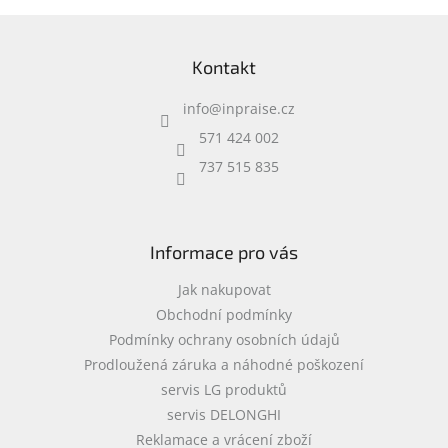
á
Inpraise
d
Z
a
á
Kamerové
c
Kontakt
systémy
p
í
MILESIGHT
a
p
info
@
inpraise.cz
t
r
í
v
Doprodej
571 424 002
k
737 515 835
y
Přihlášení
v
ý
p
i
Informace pro vás
s
u
Jak nakupovat
Obchodní podmínky
Podmínky ochrany osobních údajů
Prodloužená záruka a náhodné poškození
servis LG produktů
servis DELONGHI
Reklamace a vrácení zboží