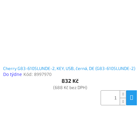
www.inpraise.cz
Gaming
Telefony
a
tablety
Cyklo
a
sport
Cherry G83-6105LUNDE-2, KEY, USB, černá, DE (G83-6105LUNDE-2)
Do týdne
Kód:
8997970
832 Kč
Dílna
(688 Kč bez DPH)
a
zahrada
Velké
spotřebiče
Počítače
a
notebooky