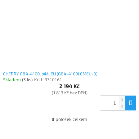
Elektronika
Domácnost
%
Black
Friday
CHERRY G84-4100, bílá, EU (G84-4100LCMEU-0)
VÝPRODEJ
Skladem
(
3 ks
)
Kód:
9310161
2 194 Kč
Akční
(1 813 Kč bez DPH)
zboží
TONERY
A
CARTRIDGE
3
položek celkem
O
OEM
v
l
Sestavy
počítačů