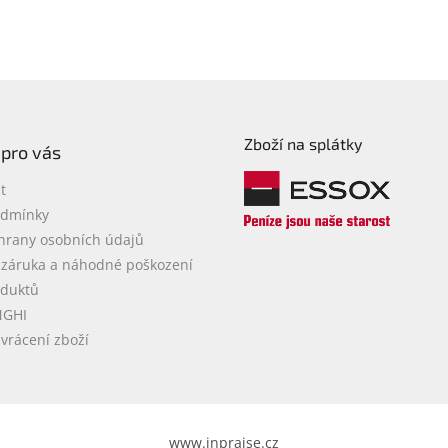
Zboží na splátky
 pro vás
t
odmínky
hrany osobních údajů
 záruka a náhodné poškození
oduktů
NGHI
vrácení zboží
www.inpraise.cz