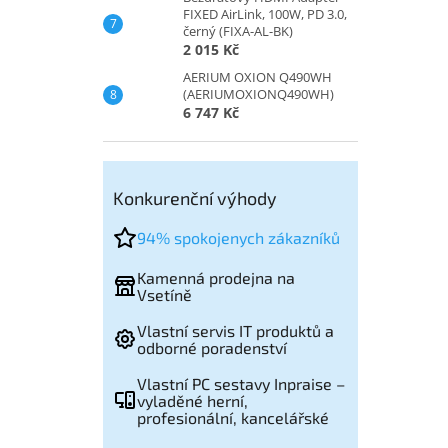
FIXED AirLink, 100W, PD 3.0,
černý (FIXA-AL-BK)
2 015 Kč
AERIUM OXION Q490WH
(AERIUMOXIONQ490WH)
6 747 Kč
Konkurenční výhody
94% spokojenych zákazníků
Kamenná prodejna na
Vsetíně
Vlastní servis IT produktů a
odborné poradenství
Vlastní PC sestavy Inpraise –
vyladěné herní,
profesionální, kancelářské