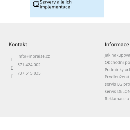
Servery a jejich
implementace
Z
á
p
Kontakt
Informace
a
t
Jak nakupova
info
@
inpraise.cz
í
Obchodní p
571 424 002
Podmínky oc
737 515 835
Prodloužená
servis LG pr
servis DELO
Reklamace a 