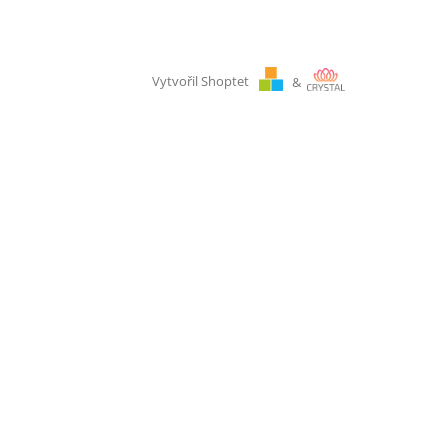
Vytvořil Shoptet
&