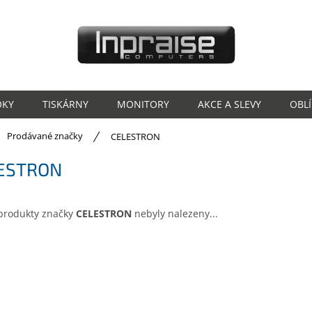
OKY
TISKÁRNY
MONITORY
AKCE A SLEVY
OBL
ů
Prodávané značky
CELESTRON
ESTRON
produkty značky
CELESTRON
nebyly nalezeny...