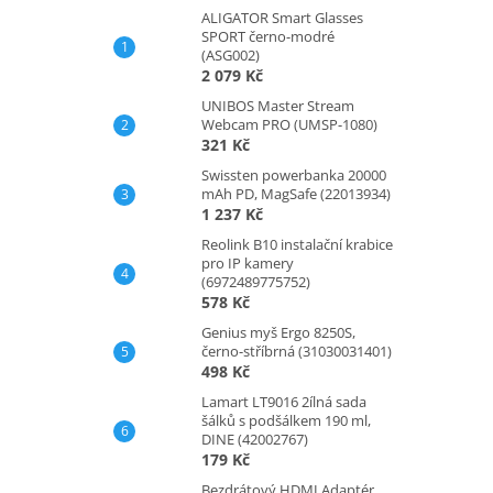
ALIGATOR Smart Glasses
SPORT černo-modré
(ASG002)
2 079 Kč
UNIBOS Master Stream
Webcam PRO (UMSP-1080)
321 Kč
Swissten powerbanka 20000
mAh PD, MagSafe (22013934)
1 237 Kč
Reolink B10 instalační krabice
pro IP kamery
(6972489775752)
578 Kč
Genius myš Ergo 8250S,
černo-stříbrná (31030031401)
498 Kč
Lamart LT9016 2ílná sada
šálků s podšálkem 190 ml,
DINE (42002767)
179 Kč
Bezdrátový HDMI Adaptér