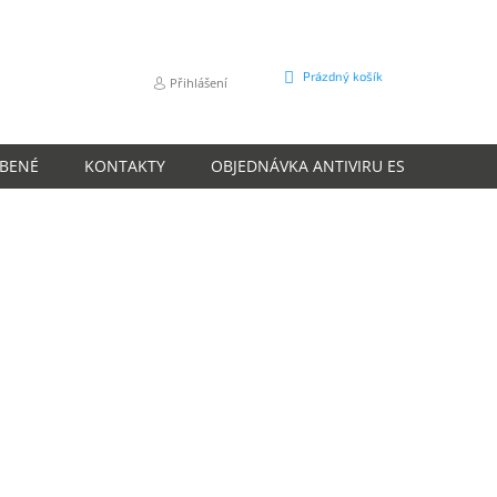
NÁKUPNÍ
Prázdný košík
Přihlášení
KOŠÍK
ÍBENÉ
KONTAKTY
OBJEDNÁVKA ANTIVIRU ESET
O N