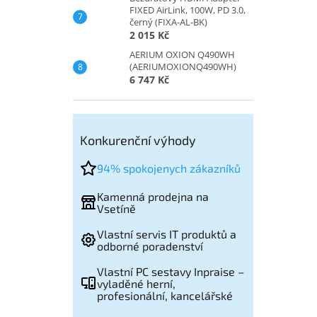
FIXED AirLink, 100W, PD 3.0,
černý (FIXA-AL-BK)
2 015 Kč
AERIUM OXION Q490WH
(AERIUMOXIONQ490WH)
6 747 Kč
Konkurenční výhody
94% spokojenych zákazníků
Kamenná prodejna na
Vsetíně
Vlastní servis IT produktů a
odborné poradenství
Vlastní PC sestavy Inpraise –
vyladěné herní,
profesionální, kancelářské