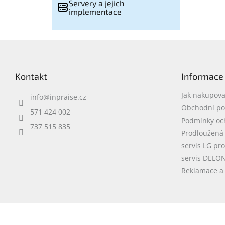
Servery a jejich
implementace
Z
á
p
Kontakt
Informace
a
t
Jak nakupova
info
@
inpraise.cz
í
Obchodní p
571 424 002
Podmínky oc
737 515 835
Prodloužená
servis LG pr
servis DELO
Reklamace a 