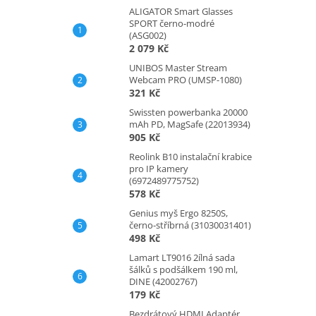
ALIGATOR Smart Glasses
SPORT černo-modré
(ASG002)
2 079 Kč
UNIBOS Master Stream
Webcam PRO (UMSP-1080)
321 Kč
Swissten powerbanka 20000
mAh PD, MagSafe (22013934)
905 Kč
Reolink B10 instalační krabice
pro IP kamery
(6972489775752)
578 Kč
Genius myš Ergo 8250S,
černo-stříbrná (31030031401)
498 Kč
Lamart LT9016 2ílná sada
šálků s podšálkem 190 ml,
DINE (42002767)
179 Kč
Bezdrátový HDMI Adaptér