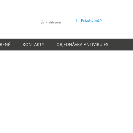
NÁKUPNÍ
Prázdný košík
Přihlášení
KOŠÍK
ÍBENÉ
KONTAKTY
OBJEDNÁVKA ANTIVIRU ESET
O N