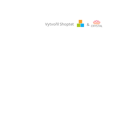
Vytvořil Shoptet
&