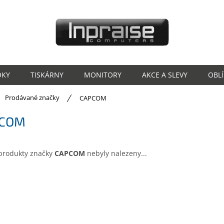
OKY
TISKÁRNY
MONITORY
AKCE A SLEVY
OBL
ů
Prodávané značky
CAPCOM
PCOM
produkty značky
CAPCOM
nebyly nalezeny...