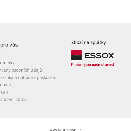
Zboží na splátky
 pro vás
t
odmínky
hrany osobních údajů
 záruka a náhodné poškození
oduktů
NGHI
vrácení zboží
www.inpraise.cz