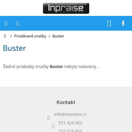
Přejít
na
obsah
NÁKUP
KOŠÍK
Domů
/
Prodávané značky
/
Buster
Počítače
Buster
Počítače
Inpraise
Notebooky
Žádné produkty značky
Buster
nebyly nalezeny...
Tiskárny
Monitory
Z
á
Akce
Kontakt
p
a
slevy
a
info
@
inpraise.cz
t
Oblíbené
í
571 424 002
737 515 835
Kontakty