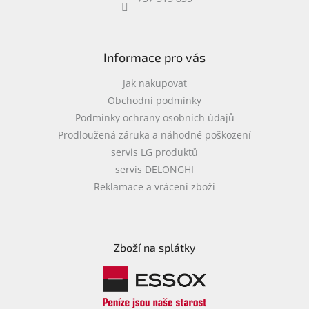
objednávka
antiviru
ESET
Informace pro vás
O
nás
Jak nakupovat
Obchodní podmínky
Realizované
Podmínky ochrany osobních údajů
projekty
Prodloužená záruka a náhodné poškození
Obchodní
servis LG produktů
podmínky
servis DELONGHI
Autorizované
Reklamace a vrácení zboží
servisy
Rozšíření
záruk
a
Zboží na splátky
pojištění
Splátky
ESSOX