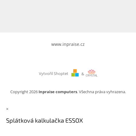
www.inpraise.cz
Gaming
Telefony
a
tablety
www.inpraise.cz
Cyklo
a
sport
Vytvořil Shoptet
&
Dílna
a
zahrada
Copyright 2026
Inpraise computers
. Všechna práva vyhrazena.
Velké
×
spotřebiče
Splátková kalkulačka ESSOX
Počítače
a
notebooky