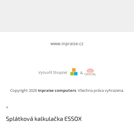
www.inpraise.cz
Gaming
Telefony
a
tablety
www.inpraise.cz
Cyklo
a
sport
Vytvořil Shoptet
&
Dílna
a
zahrada
Copyright 2026
Inpraise computers
. Všechna práva vyhrazena.
Velké
×
spotřebiče
Splátková kalkulačka ESSOX
Počítače
a
notebooky