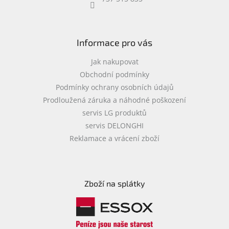
objednávka
antiviru
ESET
Informace pro vás
O
nás
Jak nakupovat
Obchodní podmínky
Realizované
Podmínky ochrany osobních údajů
projekty
Prodloužená záruka a náhodné poškození
Obchodní
servis LG produktů
podmínky
servis DELONGHI
Autorizované
Reklamace a vrácení zboží
servisy
Rozšíření
záruk
a
Zboží na splátky
pojištění
Splátky
ESSOX