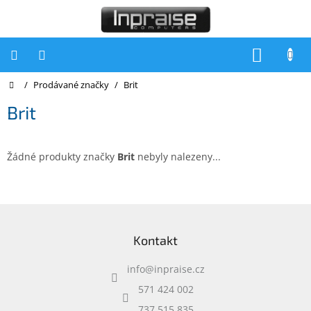
Přejít
na
obsah
NÁKUP
KOŠÍK
Domů
/
Prodávané značky
/
Brit
Počítače
Brit
Počítače
Inpraise
Notebooky
Žádné produkty značky
Brit
nebyly nalezeny...
Tiskárny
Monitory
Z
á
Akce
Kontakt
p
a
slevy
a
info
@
inpraise.cz
t
Oblíbené
í
571 424 002
737 515 835
Kontakty