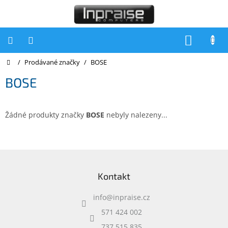
Přejít
na
obsah
NÁKUP
KOŠÍK
Domů
/
Prodávané značky
/
BOSE
Počítače
BOSE
Počítače
Inpraise
Notebooky
Žádné produkty značky
BOSE
nebyly nalezeny...
Tiskárny
Monitory
Z
á
Akce
Kontakt
p
a
slevy
a
info
@
inpraise.cz
t
Oblíbené
í
571 424 002
737 515 835
Kontakty