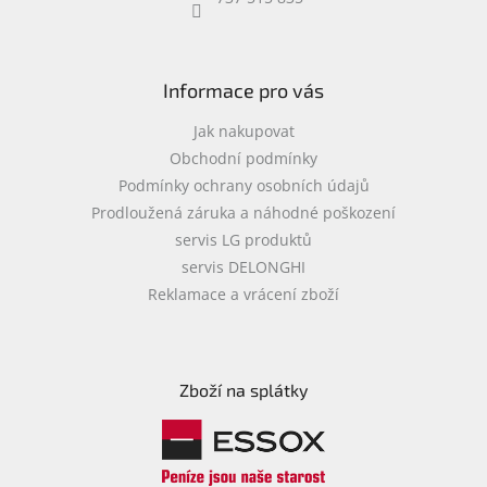
objednávka
antiviru
ESET
Informace pro vás
O
nás
Jak nakupovat
Obchodní podmínky
Realizované
Podmínky ochrany osobních údajů
projekty
Prodloužená záruka a náhodné poškození
Obchodní
servis LG produktů
podmínky
servis DELONGHI
Autorizované
Reklamace a vrácení zboží
servisy
Rozšíření
záruk
a
Zboží na splátky
pojištění
Splátky
ESSOX