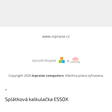
www.inpraise.cz
Gaming
Telefony
a
tablety
www.inpraise.cz
Cyklo
a
sport
Vytvořil Shoptet
&
Dílna
a
zahrada
Copyright 2026
Inpraise computers
. Všechna práva vyhrazena.
Velké
×
spotřebiče
Splátková kalkulačka ESSOX
Počítače
a
notebooky