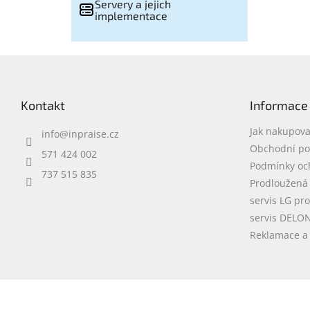
Servery a jejich
implementace
Z
á
p
Kontakt
Informace
a
t
Jak nakupova
info
@
inpraise.cz
í
Obchodní p
571 424 002
Podmínky oc
737 515 835
Prodloužená
servis LG pr
servis DELO
Reklamace a 