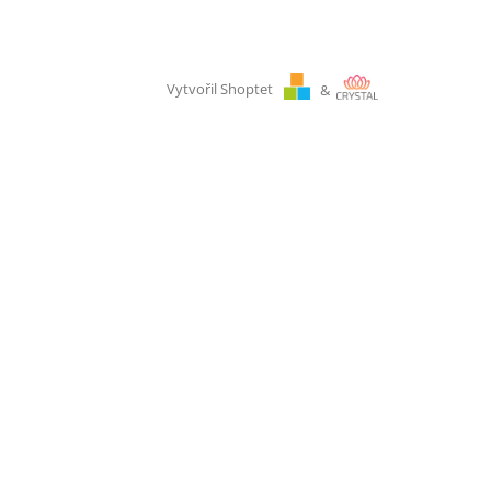
Vytvořil Shoptet
&