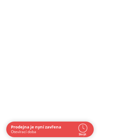
Prodejna je nyní zavřena
Navštivte nás osobně
Otevírací doba
Skrýt
Čas