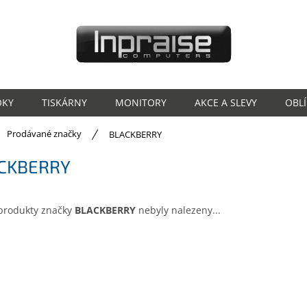
OKY
TISKÁRNY
MONITORY
AKCE A SLEVY
OBL
ů
Prodávané značky
BLACKBERRY
CKBERRY
produkty značky
BLACKBERRY
nebyly nalezeny...