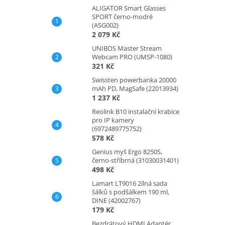
ALIGATOR Smart Glasses
SPORT černo-modré
(ASG002)
2 079 Kč
UNIBOS Master Stream
Webcam PRO (UMSP-1080)
321 Kč
Swissten powerbanka 20000
mAh PD, MagSafe (22013934)
1 237 Kč
Reolink B10 instalační krabice
pro IP kamery
(6972489775752)
578 Kč
Genius myš Ergo 8250S,
černo-stříbrná (31030031401)
498 Kč
Lamart LT9016 2ílná sada
šálků s podšálkem 190 ml,
DINE (42002767)
179 Kč
Bezdrátový HDMI Adaptér