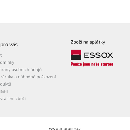
Zboží na splátky
 pro vás
t
odmínky
hrany osobních údajů
 záruka a náhodné poškození
oduktů
NGHI
vrácení zboží
www.inpraise.cz