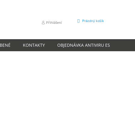
NÁKUPNÍ
Prázdný košík
Přihlášení
KOŠÍK
ÍBENÉ
KONTAKTY
OBJEDNÁVKA ANTIVIRU ESET
O N