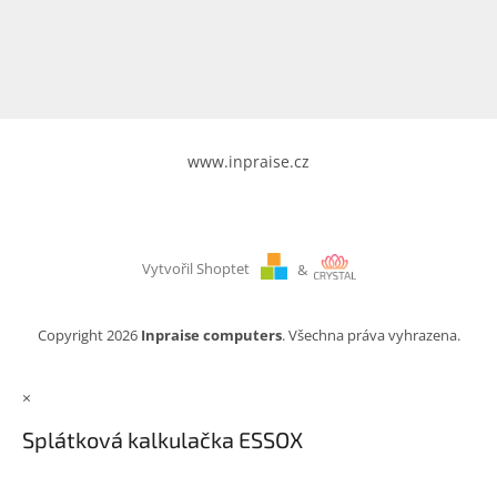
www.inpraise.cz
Gaming
Telefony
a
tablety
www.inpraise.cz
Cyklo
a
sport
Vytvořil Shoptet
&
Dílna
a
zahrada
Copyright 2026
Inpraise computers
. Všechna práva vyhrazena.
Velké
×
spotřebiče
Splátková kalkulačka ESSOX
Počítače
a
notebooky