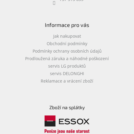
objednávka
antiviru
ESET
Informace pro vás
O
nás
Jak nakupovat
Obchodní podmínky
Realizované
Podmínky ochrany osobních údajů
projekty
Prodloužená záruka a náhodné poškození
Obchodní
servis LG produktů
podmínky
servis DELONGHI
Autorizované
Reklamace a vrácení zboží
servisy
Rozšíření
záruk
a
Zboží na splátky
pojištění
Splátky
ESSOX