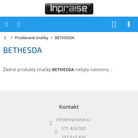
Přejít
na
obsah
NÁKUP
KOŠÍK
Domů
/
Prodávané značky
/
BETHESDA
Počítače
BETHESDA
Počítače
Inpraise
Notebooky
Žádné produkty značky
BETHESDA
nebyly nalezeny...
Tiskárny
Monitory
Z
á
Akce
Kontakt
p
a
slevy
a
info
@
inpraise.cz
t
Oblíbené
í
571 424 002
737 515 835
Kontakty