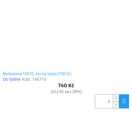
Inpraise
Kamerové
systémy
MILESIGHT
Doprodej
Přihlášení
Bellissima 11872, černý/zlatý (11872)
Do týdne
Kód:
146710
740 Kč
(612 Kč bez DPH)