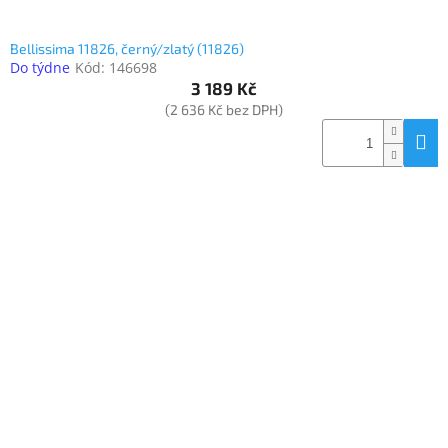
Bellissima 11826, černý/zlatý (11826)
Do týdne
Kód:
146698
3 189 Kč
(2 636 Kč bez DPH)