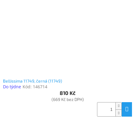
Bellissima 11749, černá (11749)
Do týdne
Kód:
146714
810 Kč
(669 Kč bez DPH)