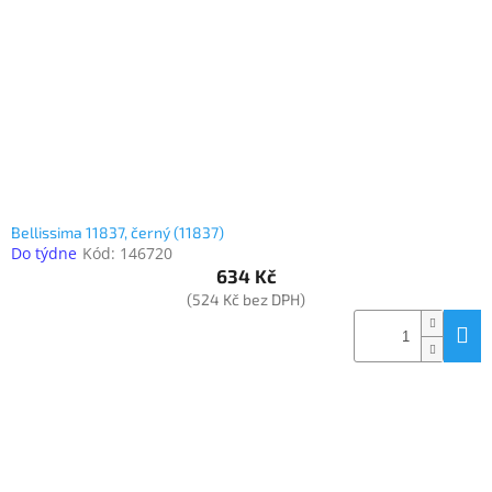
www.inpraise.cz
Gaming
Telefony
a
tablety
Cyklo
a
Bellissima 11837, černý (11837)
sport
Do týdne
Kód:
146720
634 Kč
Dílna
(524 Kč bez DPH)
a
zahrada
Velké
spotřebiče
Počítače
a
notebooky