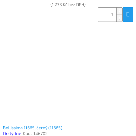
(1 233 Kč bez DPH)
Bellissima 11665, černý (11665)
Do týdne
Kód:
146702