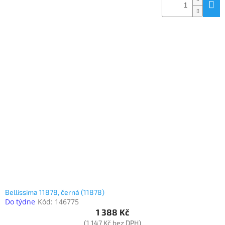
Bellissima 11878, černá (11878)
Do týdne
Kód:
146775
1 388 Kč
(1 147 Kč bez DPH)