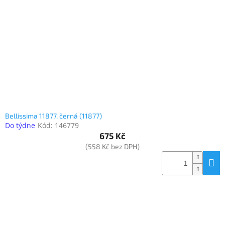
Elektronika
Domácnost
%
Black
Friday
Bellissima 11877, černá (11877)
VÝPRODEJ
Do týdne
Kód:
146779
675 Kč
(558 Kč bez DPH)
Akční
zboží
TONERY
A
CARTRIDGE
OEM
Sestavy
počítačů