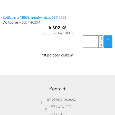
Bellissima 11965, hnědý/růžový (11956)
Do týdne
Kód:
146394
4 302 Kč
(3 555 Kč bez DPH)
18
položek celkem
O
v
l
á
d
Z
a
á
c
Kontakt
p
í
a
p
info
@
inpraise.cz
t
r
í
v
571 424 002
k
737 515 835