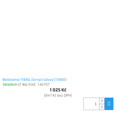
Bellissima 11860, černý/růžový (11860)
Skladem
(
1 ks
)
Kód:
146707
1 025 Kč
(847 Kč bez DPH)