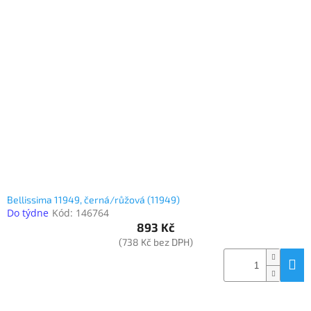
Bellissima 11949, černá/růžová (11949)
Do týdne
Kód:
146764
893 Kč
(738 Kč bez DPH)