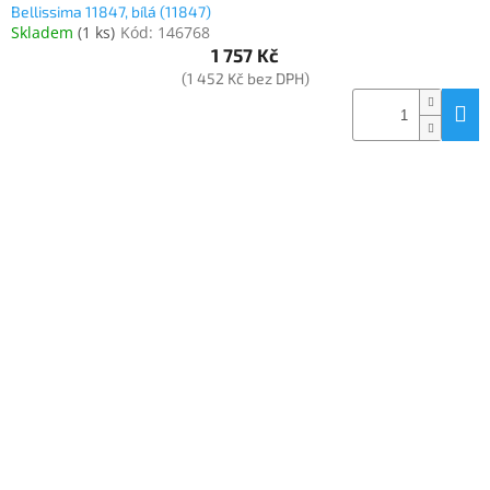
Bellissima 11847, bílá (11847)
Skladem
(
1 ks
)
Kód:
146768
1 757 Kč
(1 452 Kč bez DPH)