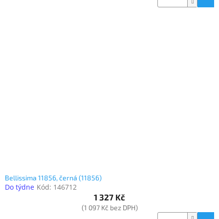
Bellissima 11856, černá (11856)
Do týdne
Kód:
146712
1 327 Kč
(1 097 Kč bez DPH)