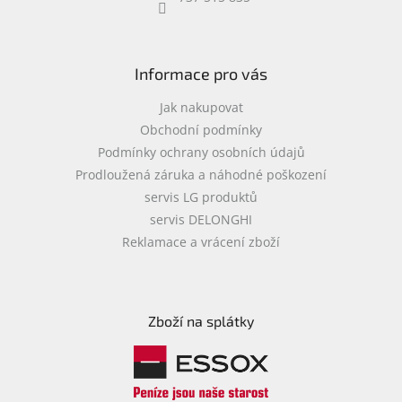
y
v
ý
p
i
Informace pro vás
s
u
Jak nakupovat
Obchodní podmínky
Podmínky ochrany osobních údajů
Prodloužená záruka a náhodné poškození
servis LG produktů
servis DELONGHI
Reklamace a vrácení zboží
Zboží na splátky