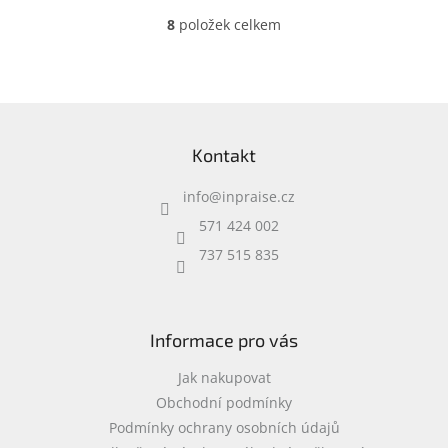
8
položek celkem
O
v
l
á
d
Z
a
á
c
Kontakt
p
í
a
p
info
@
inpraise.cz
t
r
í
v
571 424 002
k
737 515 835
y
v
ý
p
i
Informace pro vás
s
u
Jak nakupovat
Obchodní podmínky
Podmínky ochrany osobních údajů