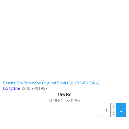
Batiste Dry Shampoo Original 50ml (5010724527504)
Do týdne
Kód:
9491957
155 Kč
(128 Kč bez DPH)