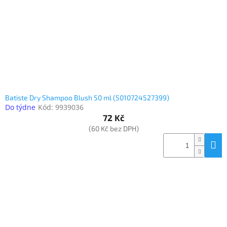
o
k
objednávka
d
t
antiviru
u
ů
ESET
k
t
O
nás
ů
Realizované
projekty
Batiste Dry Shampoo Blush 50 ml (5010724527399)
Do týdne
Kód:
9939036
Obchodní
podmínky
72 Kč
(60 Kč bez DPH)
Autorizované
servisy
Rozšíření
záruk
a
pojištění
Splátky
ESSOX