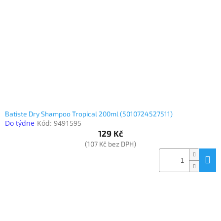
Elektronika
Domácnost
%
Black
Friday
Batiste Dry Shampoo Tropical 200ml (5010724527511)
VÝPRODEJ
Do týdne
Kód:
9491595
129 Kč
(107 Kč bez DPH)
Akční
zboží
TONERY
A
CARTRIDGE
OEM
Sestavy
počítačů