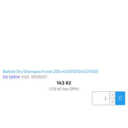
Inpraise
Kamerové
systémy
MILESIGHT
Doprodej
Přihlášení
Batiste Dry Shampoo Fresh 200 ml (5010724527450)
Do týdne
Kód:
9939037
143 Kč
(118 Kč bez DPH)