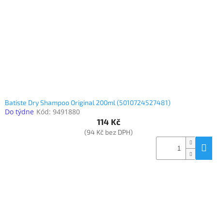
www.inpraise.cz
Gaming
Telefony
a
tablety
Cyklo
a
Batiste Dry Shampoo Original 200ml (5010724527481)
sport
Do týdne
Kód:
9491880
114 Kč
Dílna
(94 Kč bez DPH)
a
zahrada
Velké
spotřebiče
Počítače
a
notebooky