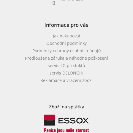
objednávka
antiviru
ESET
Informace pro vás
O
nás
Jak nakupovat
Obchodní podmínky
Realizované
Podmínky ochrany osobních údajů
projekty
Prodloužená záruka a náhodné poškození
Obchodní
servis LG produktů
podmínky
servis DELONGHI
Autorizované
Reklamace a vrácení zboží
servisy
Rozšíření
záruk
a
Zboží na splátky
pojištění
Splátky
ESSOX