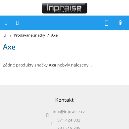
Přejít
na
obsah
NÁKUP
KOŠÍK
Domů
/
Prodávané značky
/
Axe
Počítače
Axe
Počítače
Inpraise
Notebooky
Žádné produkty značky
Axe
nebyly nalezeny...
Tiskárny
Monitory
Z
á
Akce
Kontakt
p
a
slevy
a
info
@
inpraise.cz
t
Oblíbené
í
571 424 002
737 515 835
Kontakty