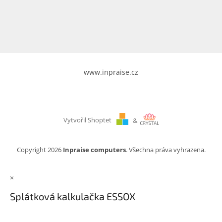
www.inpraise.cz
Gaming
Telefony
a
tablety
www.inpraise.cz
Cyklo
a
sport
Vytvořil Shoptet
&
Dílna
a
zahrada
Copyright 2026
Inpraise computers
. Všechna práva vyhrazena.
Velké
×
spotřebiče
Splátková kalkulačka ESSOX
Počítače
a
notebooky