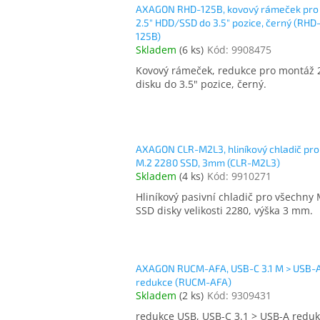
AXAGON RHD-125B, kovový rámeček pro 
2.5" HDD/SSD do 3.5" pozice, černý (RHD
125B)
Skladem
(
6 ks
)
Kód:
9908475
Kovový rámeček, redukce pro montáž 
disku do 3.5" pozice, černý.
AXAGON CLR-M2L3, hliníkový chladič pro
M.2 2280 SSD, 3mm (CLR-M2L3)
Skladem
(
4 ks
)
Kód:
9910271
Hliníkový pasivní chladič pro všechny 
SSD disky velikosti 2280, výška 3 mm.
AXAGON RUCM-AFA, USB-C 3.1 M > USB-A
redukce (RUCM-AFA)
Skladem
(
2 ks
)
Kód:
9309431
redukce USB, USB-C 3.1 > USB-A redu