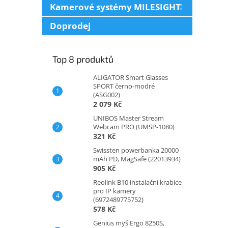
Kamerové systémy MILESIGHT
Doprodej
Top 8 produktů
ALIGATOR Smart Glasses
SPORT černo-modré
(ASG002)
2 079 Kč
UNIBOS Master Stream
Webcam PRO (UMSP-1080)
321 Kč
Swissten powerbanka 20000
mAh PD, MagSafe (22013934)
905 Kč
Reolink B10 instalační krabice
pro IP kamery
(6972489775752)
578 Kč
Genius myš Ergo 8250S,