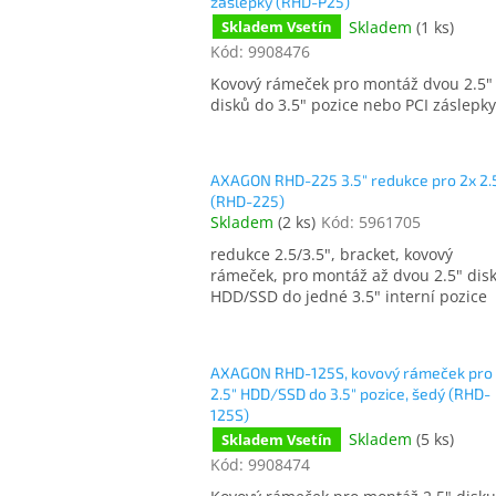
záslepky (RHD-P25)
Skladem
(
1 ks
)
Skladem Vsetín
Kód:
9908476
Kovový rámeček pro montáž dvou 2.5"
disků do 3.5" pozice nebo PCI záslepky
AXAGON RHD-225 3.5" redukce pro 2x 2.
(RHD-225)
Skladem
(
2 ks
)
Kód:
5961705
redukce 2.5/3.5", bracket, kovový
rámeček, pro montáž až dvou 2.5" dis
HDD/SSD do jedné 3.5" interní pozice
AXAGON RHD-125S, kovový rámeček pro 
2.5" HDD/SSD do 3.5" pozice, šedý (RHD-
125S)
Skladem
(
5 ks
)
Skladem Vsetín
Kód:
9908474