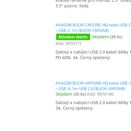
Kovový rámeček pro montáž 2.5" disku
3.5" pozice, šedý.
AXAGON BUCM-CM10AB, HQ kabel USB-C
> USB-C, 1m (BUCM-CM10AB)
Skladem
(
38 ks
)
Skladem Vsetín
Kód:
9970171
Datový a nabíjecí USB 2.0 kabel délky 
PD 60W, 3A. Černý opletený.
AXAGON BUCM-AM10AB, HQ kabel USB-C
> USB-A, 1m, USB 2.0 (BUCM-AM10AB)
Skladem
(
30 ks
)
Kód:
9970140
Datový a nabíjecí USB 2.0 kabel délky 
3A. Černý opletený.