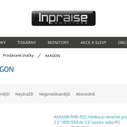
OKY
TISKÁRNY
MONITORY
AKCE A SLEVY
OBL
ů
Prodávané značky
AXAGON
GON
vnější
Nejdražší
Nejprodávanější
Abecedně
AXAGON RHD-P25, hliníkový rámeček pro
2.5" HDD/SSD do 3.5" pozice nebo PCI