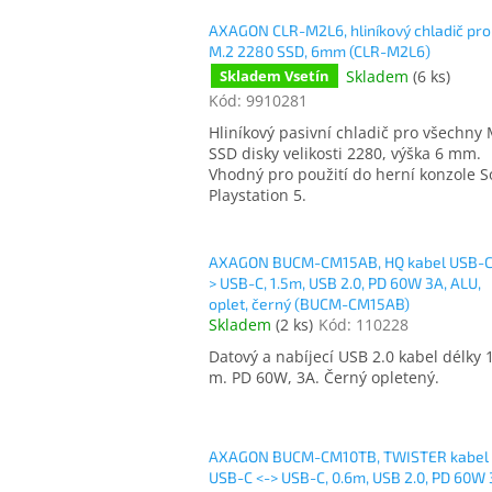
AXAGON CLR-M2L6, hliníkový chladič pro
M.2 2280 SSD, 6mm (CLR-M2L6)
Skladem
(
6 ks
)
Skladem Vsetín
Kód:
9910281
Hliníkový pasivní chladič pro všechny 
SSD disky velikosti 2280, výška 6 mm.
Vhodný pro použití do herní konzole 
Playstation 5.
AXAGON BUCM-CM15AB, HQ kabel USB-C
> USB-C, 1.5m, USB 2.0, PD 60W 3A, ALU,
oplet, černý (BUCM-CM15AB)
Skladem
(
2 ks
)
Kód:
110228
Datový a nabíjecí USB 2.0 kabel délky 
m. PD 60W, 3A. Černý opletený.
AXAGON BUCM-CM10TB, TWISTER kabel
USB-C <-> USB-C, 0.6m, USB 2.0, PD 60W 