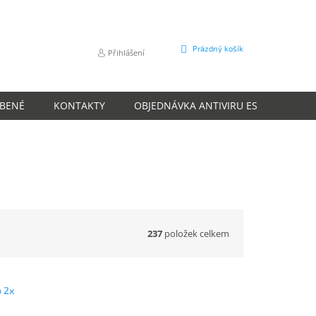
NÁKUPNÍ
Prázdný košík
Přihlášení
KOŠÍK
ÍBENÉ
KONTAKTY
OBJEDNÁVKA ANTIVIRU ESET
O N
237
položek celkem
 2x