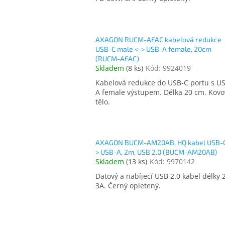
AXAGON RUCM-AFAC kabelová redukce
USB-C male <-> USB-A female, 20cm
(RUCM-AFAC)
Skladem
(
8 ks
)
Kód:
9924019
Kabelová redukce do USB-C portu s U
A female výstupem. Délka 20 cm. Kovo
tělo.
AXAGON BUCM-AM20AB, HQ kabel USB-C
> USB-A, 2m, USB 2.0 (BUCM-AM20AB)
Skladem
(
13 ks
)
Kód:
9970142
Datový a nabíjecí USB 2.0 kabel délky 
3A. Černý opletený.