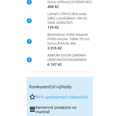
černo-stříbrná (31030031401)
498 Kč
Lamart LT9016 2ílná sada
šálků s podšálkem 190 ml,
DINE (42002767)
179 Kč
Bezdrátový HDMI Adaptér
FIXED AirLink, 100W, PD 3.0,
černý (FIXA-AL-BK)
2 015 Kč
AERIUM OXION Q490WH
(AERIUMOXIONQ490WH)
6 747 Kč
Konkurenční výhody
94% spokojenych zákazníků
Kamenná prodejna na
Vsetíně