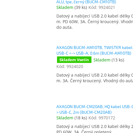
ALU, tpe, černý (BUCM-CM10TB)
Skladem
(
39 ks
)
Kód:
9924021
Datový a nabíjecí USB 2.0 kabel délky 
m. PD 60W, 3A. Černý kroucený. Vhod
do auta.
AXAGON BUCM-AM10TB, TWISTER kabel
USB-C <-> USB-A, 0.6m (BUCM-AM10TB)
Skladem
(
13 ks
)
Skladem Vsetín
Kód:
9924020
Datový a nabíjecí USB 2.0 kabel délky 
m. 3A. Černý kroucený. Vhodný do aut
AXAGON BUCM-CM20AB, HQ kabel USB-C
> USB-C, 2m (BUCM-CM20AB)
Skladem
(
18 ks
)
Kód:
9970172
Datový a nabíjecí USB 2.0 kabel délky 
PD 60W, 3A. Černý opletený.