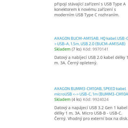
připojí stávající zařízení s USB Type A
konektorem k novému zařízení s
moderním USB Type C rozhraním.
AXAGON BUCM-AM15AB, HQ kabel USB-C
> USB-A, 1.5m, USB 2.0 (BUCM-AM15AB)
Skladem
(
7 ks
)
Kód:
9970141
Datový a nabíjecí USB 2.0 kabel délky 
m. 3A. Černý opletený.
AXAGON BUMM3-CM10AB, SPEED kabel
microUSB <-> USB-C, 1m (BUMM3-CM10A
Skladem
(
4 ks
)
Kód:
9924024
Datový a napájecí USB 3.2 Gen 1 kabel
délky 1 m, 3A. Micro USB-B - USB-C.
Černý. Vhodný pro externí box na disk