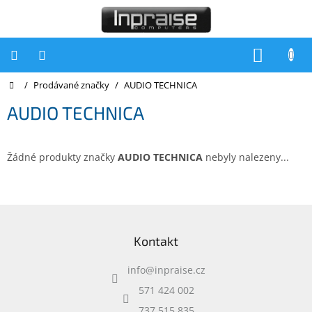
Přejít
na
obsah
NÁKUP
KOŠÍK
Domů
/
Prodávané značky
/
AUDIO TECHNICA
Počítače
AUDIO TECHNICA
Počítače
Inpraise
Notebooky
Žádné produkty značky
AUDIO TECHNICA
nebyly nalezeny...
Tiskárny
Monitory
Z
á
Akce
Kontakt
p
a
slevy
a
info
@
inpraise.cz
t
Oblíbené
í
571 424 002
737 515 835
Kontakty