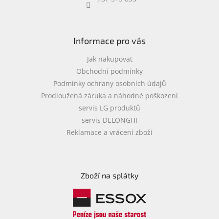
objednávka
antiviru
ESET
Informace pro vás
O
nás
Jak nakupovat
Obchodní podmínky
Realizované
Podmínky ochrany osobních údajů
projekty
Prodloužená záruka a náhodné poškození
Obchodní
servis LG produktů
podmínky
servis DELONGHI
Autorizované
Reklamace a vrácení zboží
servisy
Rozšíření
záruk
a
Zboží na splátky
pojištění
Splátky
ESSOX