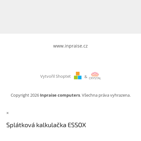
www.inpraise.cz
Gaming
Telefony
a
tablety
www.inpraise.cz
Cyklo
a
sport
Vytvořil Shoptet
&
Dílna
a
zahrada
Copyright 2026
Inpraise computers
. Všechna práva vyhrazena.
Velké
×
spotřebiče
Splátková kalkulačka ESSOX
Počítače
a
notebooky