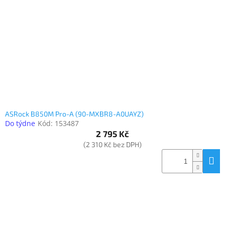
ASRock B850M Pro-A (90-MXBR8-A0UAYZ)
Do týdne
Kód:
153487
2 795 Kč
(2 310 Kč bez DPH)