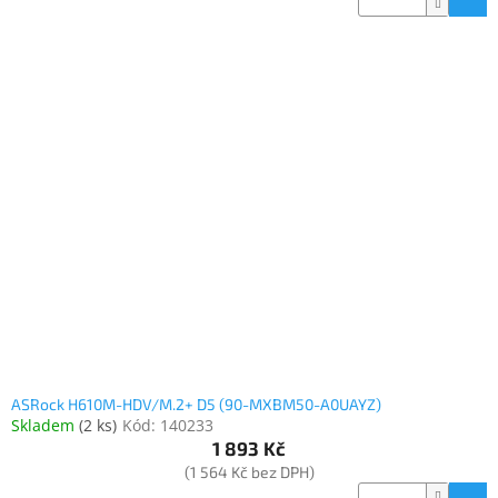
ASRock H610M-HDV/M.2+ D5 (90-MXBM50-A0UAYZ)
Skladem
(
2 ks
)
Kód:
140233
1 893 Kč
(1 564 Kč bez DPH)