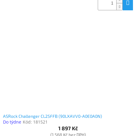
ASRock Challenger CL25FFB (90LXAVV0-A0E0A0N)
Do týdne
Kód:
181521
1 897 Kč
(1 568 Kč bez DPH)