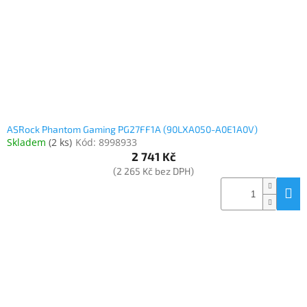
ASRock Phantom Gaming PG27FF1A (90LXA050-A0E1A0V)
Skladem
(
2 ks
)
Kód:
8998933
2 741 Kč
(2 265 Kč bez DPH)