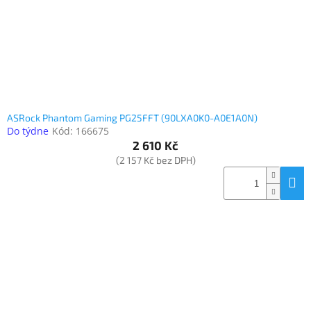
ASRock Phantom Gaming PG25FFT (90LXA0K0-A0E1A0N)
Do týdne
Kód:
166675
2 610 Kč
(2 157 Kč bez DPH)