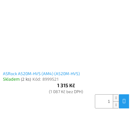
Inpraise
Kamerové
systémy
MILESIGHT
Doprodej
Přihlášení
ASRock A520M-HVS (AM4) (A520M-HVS)
Skladem
(
2 ks
)
Kód:
8999521
1 315 Kč
(1 087 Kč bez DPH)