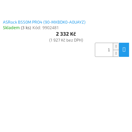
ASRock B550M PRO4 (90-MXBDK0-A0UAYZ)
Skladem
(
3 ks
)
Kód:
9902481
2 332 Kč
(1 927 Kč bez DPH)