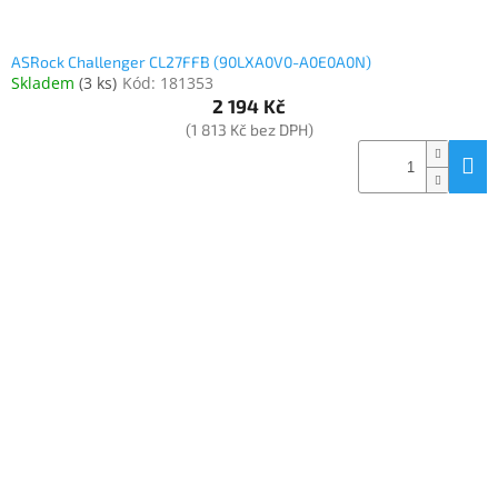
ASRock Challenger CL27FFB (90LXA0V0-A0E0A0N)
Skladem
(
3 ks
)
Kód:
181353
2 194 Kč
(1 813 Kč bez DPH)