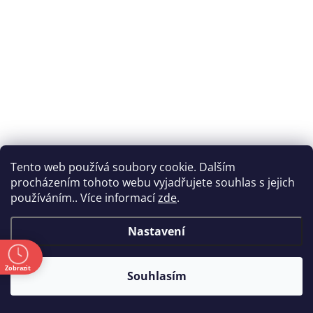
Tento web používá soubory cookie. Dalším
procházením tohoto webu vyjadřujete souhlas s jejich
používáním.. Více informací
zde
.
ASRock B550M ITX/AC (B550M-ITX/ac)
Do týdne
Kód:
9902482
Nastavení
3 063 Kč
(2 531 Kč bez DPH)
ě
Zobrazit
Souhlasím