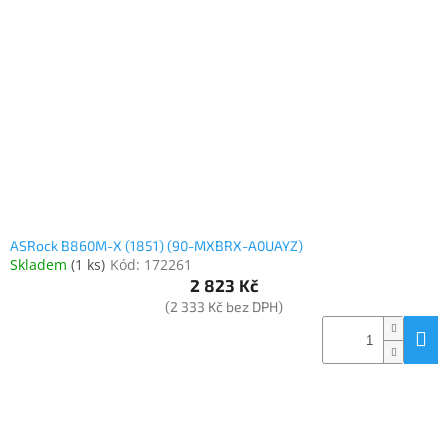
ASRock B860M-X (1851) (90-MXBRX-A0UAYZ)
Skladem
(
1 ks
)
Kód:
172261
2 823 Kč
(2 333 Kč bez DPH)