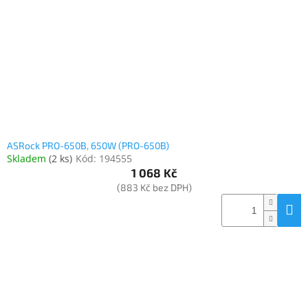
www.inpraise.cz
Gaming
Telefony
a
tablety
Cyklo
a
ASRock PRO-650B, 650W (PRO-650B)
sport
Skladem
(
2 ks
)
Kód:
194555
1 068 Kč
Dílna
(883 Kč bez DPH)
a
zahrada
Velké
spotřebiče
Počítače
a
notebooky