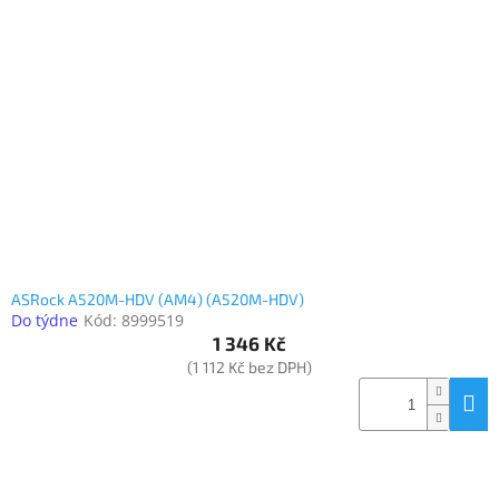
ASRock A520M-HDV (AM4) (A520M-HDV)
Do týdne
Kód:
8999519
1 346 Kč
(1 112 Kč bez DPH)