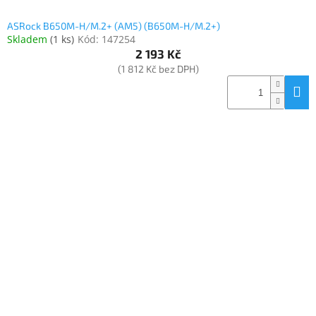
ASRock B650M-H/M.2+ (AM5) (B650M-H/M.2+)
Skladem
(
1 ks
)
Kód:
147254
2 193 Kč
(1 812 Kč bez DPH)