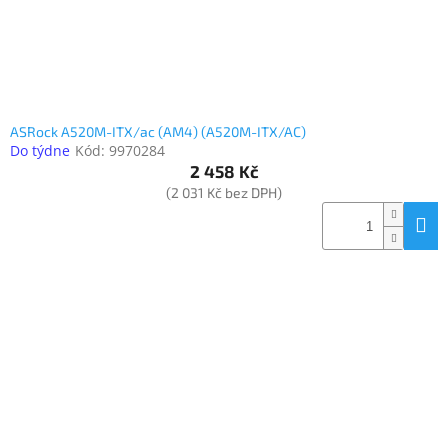
ASRock A520M-ITX/ac (AM4) (A520M-ITX/AC)
Do týdne
Kód:
9970284
2 458 Kč
(2 031 Kč bez DPH)