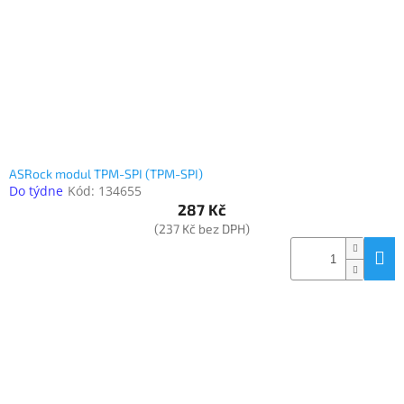
o
k
objednávka
d
t
antiviru
u
ů
ESET
k
t
O
nás
ů
Realizované
projekty
ASRock modul TPM-SPI (TPM-SPI)
Do týdne
Kód:
134655
Obchodní
podmínky
287 Kč
(237 Kč bez DPH)
Autorizované
servisy
Rozšíření
záruk
a
pojištění
Splátky
ESSOX