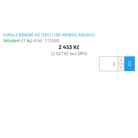
ASRock B860M-H2 (1851) (90-MXBS0-A0UAYZ)
Skladem
(
1 ks
)
Kód:
172090
2 453 Kč
(2 027 Kč bez DPH)