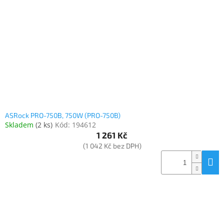
Elektronika
Domácnost
%
Black
Friday
ASRock PRO-750B, 750W (PRO-750B)
VÝPRODEJ
Skladem
(
2 ks
)
Kód:
194612
1 261 Kč
(1 042 Kč bez DPH)
Akční
zboží
TONERY
A
CARTRIDGE
OEM
Sestavy
počítačů