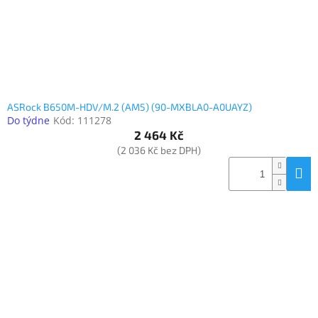
ASRock B650M-HDV/M.2 (AM5) (90-MXBLA0-A0UAYZ)
Do týdne
Kód:
111278
2 464 Kč
(2 036 Kč bez DPH)