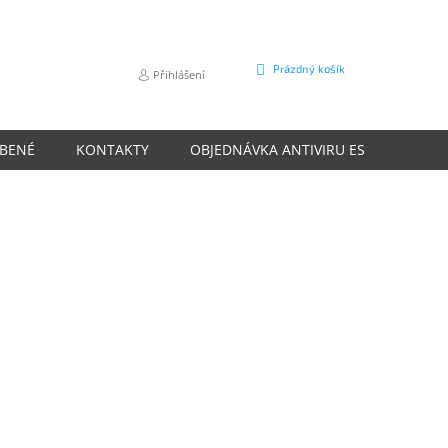
NÁKUPNÍ
Prázdný košík
Přihlášení
KOŠÍK
ÍBENÉ
KONTAKTY
OBJEDNÁVKA ANTIVIRU ESET
O N