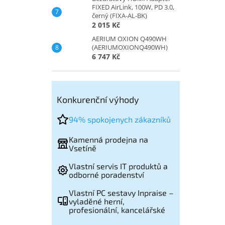
FIXED AirLink, 100W, PD 3.0,
černý (FIXA-AL-BK)
2 015 Kč
AERIUM OXION Q490WH
(AERIUMOXIONQ490WH)
6 747 Kč
Konkurenční výhody
94% spokojenych zákazníků
Kamenná prodejna na
Vsetíně
Vlastní servis IT produktů a
odborné poradenství
Vlastní PC sestavy Inpraise –
vyladěné herní,
profesionální, kancelářské