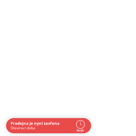
Prodejna je nyní zavřena
Navštivte nás osobně
Otevírací doba
Skrýt
Čas