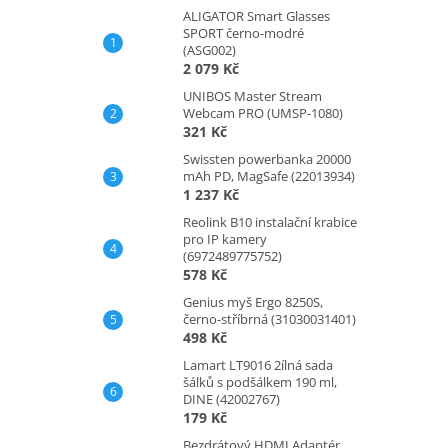
ALIGATOR Smart Glasses
SPORT černo-modré
(ASG002)
2 079 Kč
UNIBOS Master Stream
Webcam PRO (UMSP-1080)
321 Kč
Swissten powerbanka 20000
mAh PD, MagSafe (22013934)
1 237 Kč
Reolink B10 instalační krabice
pro IP kamery
(6972489775752)
578 Kč
Genius myš Ergo 8250S,
černo-stříbrná (31030031401)
498 Kč
Lamart LT9016 2ílná sada
šálků s podšálkem 190 ml,
DINE (42002767)
179 Kč
Bezdrátový HDMI Adaptér