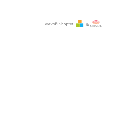
Vytvořil Shoptet
&