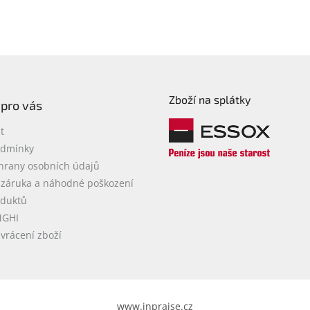
Zboží na splátky
 pro vás
t
odmínky
hrany osobních údajů
 záruka a náhodné poškození
oduktů
NGHI
vrácení zboží
www.inpraise.cz