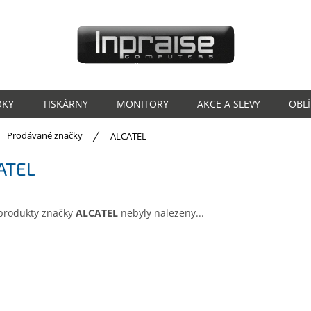
OKY
TISKÁRNY
MONITORY
AKCE A SLEVY
OBL
ů
Prodávané značky
ALCATEL
ATEL
produkty značky
ALCATEL
nebyly nalezeny...