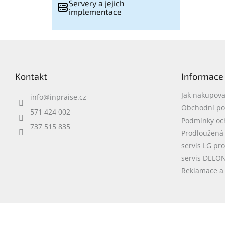
Servery a jejich
implementace
Z
á
p
Kontakt
Informace
a
t
Jak nakupova
info
@
inpraise.cz
í
Obchodní p
571 424 002
Podmínky oc
737 515 835
Prodloužená
servis LG pr
servis DELO
Reklamace a 