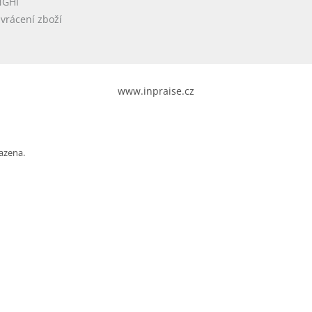
NGHI
vrácení zboží
www.inpraise.cz
azena.