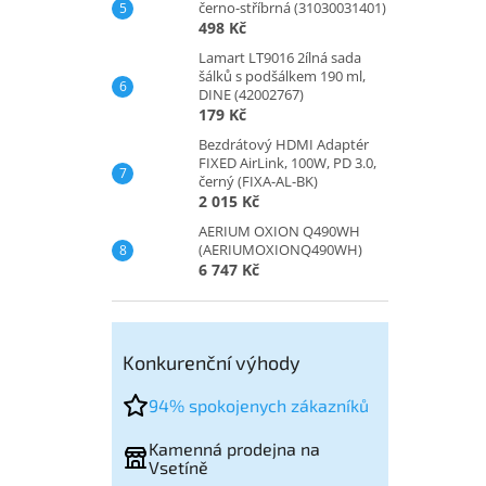
černo-stříbrná (31030031401)
498 Kč
Lamart LT9016 2ílná sada
šálků s podšálkem 190 ml,
DINE (42002767)
179 Kč
Bezdrátový HDMI Adaptér
FIXED AirLink, 100W, PD 3.0,
černý (FIXA-AL-BK)
2 015 Kč
AERIUM OXION Q490WH
(AERIUMOXIONQ490WH)
6 747 Kč
Konkurenční výhody
94% spokojenych zákazníků
Kamenná prodejna na
Vsetíně