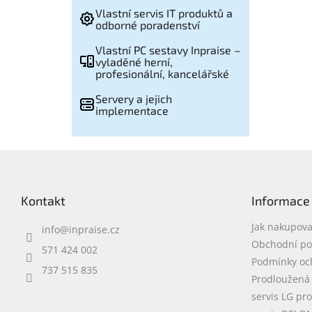
Vlastní servis IT produktů a
odborné poradenství
Vlastní PC sestavy Inpraise –
vyladěné herní,
profesionální, kancelářské
Servery a jejich
implementace
Z
á
p
Kontakt
Informace
a
t
Jak nakupova
info
@
inpraise.cz
í
Obchodní p
571 424 002
Podmínky oc
737 515 835
Prodloužená
servis LG pr