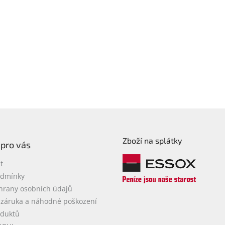
Zboží na splátky
 pro vás
t
odmínky
hrany osobních údajů
 záruka a náhodné poškození
oduktů