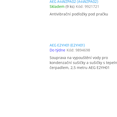
AEG A4WZPA02 (A4WZPA02)
Skladem
(
9 ks
)
Kód:
9921721
Antivibrační podložky pod pračku
AEG E2YH01 (E2YH01)
Do týdne
Kód:
9894698
Souprava na vypouštění vody pro
kondenzační sušičky a sušičky s tepe
čerpadlem, 2,5 metru AEG E2YH01
O
v
l
á
d
a
c