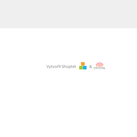
Vytvořil Shoptet
&