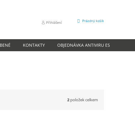
NÁKUPNÍ
Prázdný košík
Přihlášení
KOŠÍK
ÍBENÉ
KONTAKTY
OBJEDNÁVKA ANTIVIRU ESET
O N
2
položek celkem