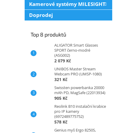
Kamerové systémy MILESIGHT
Doprodej
Top 8 produktů
ALIGATOR Smart Glasses
SPORT černo-modré
(ASG002)
2 079 Kč
UNIBOS Master Stream
Webcam PRO (UMSP-1080)
321 Kč
Swissten powerbanka 20000
mAh PD, MagSafe (22013934)
905 Kč
Reolink B10 instalační krabice
pro IP kamery
(6972489775752)
578 Kč
Genius myš Ergo 8250S,