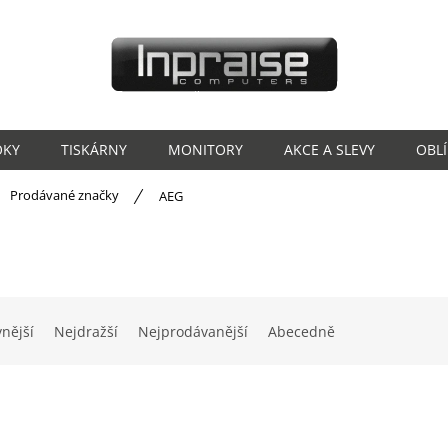
OKY
TISKÁRNY
MONITORY
AKCE A SLEVY
OBL
ů
Prodávané značky
AEG
vnější
Nejdražší
Nejprodávanější
Abecedně