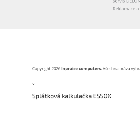
servis DELO
Reklamace a 
Copyright 2026
Inpraise computers
. Všechna práva vyhr
×
Splátková kalkulačka ESSOX