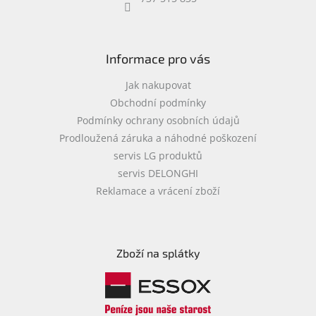
objednávka
antiviru
ESET
Informace pro vás
O
nás
Jak nakupovat
Obchodní podmínky
Realizované
Podmínky ochrany osobních údajů
projekty
Prodloužená záruka a náhodné poškození
Obchodní
servis LG produktů
podmínky
servis DELONGHI
Autorizované
Reklamace a vrácení zboží
servisy
Rozšíření
záruk
a
Zboží na splátky
pojištění
Splátky
ESSOX