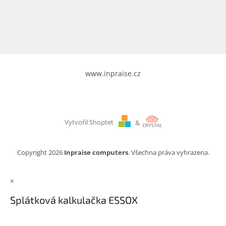
www.inpraise.cz
Gaming
Telefony
a
tablety
www.inpraise.cz
Cyklo
a
sport
Vytvořil Shoptet
&
Dílna
a
zahrada
Copyright 2026
Inpraise computers
. Všechna práva vyhrazena.
Velké
×
spotřebiče
Splátková kalkulačka ESSOX
Počítače
a
notebooky