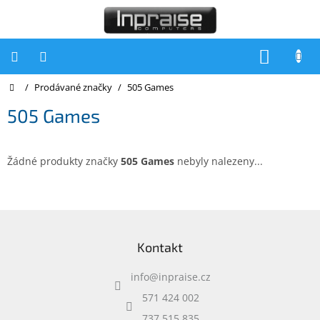
Přejít
na
obsah
NÁKUP
KOŠÍK
Domů
/
Prodávané značky
/
505 Games
Počítače
505 Games
Počítače
Inpraise
Notebooky
Žádné produkty značky
505 Games
nebyly nalezeny...
Tiskárny
Monitory
Z
á
Akce
Kontakt
p
a
slevy
a
info
@
inpraise.cz
t
Oblíbené
í
571 424 002
737 515 835
Kontakty