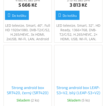
4 683 Kč bez DPH
3 151 Kč bez DPH
5 666 Kč
3 813 Kč
Do košíku
Do košíku
LED televize, Smart, 40", Full
LED televize, Smart, 32", HD
HD 1920x1080, DVB-T2/C/S2,
Ready, 1366×768, DVB-
H.265/HEVC, 3x HDMI,
T2/C/S2, H.265/HEVC, 2×
2xUSB, Wi-Fi, LAN, Android
HDMI, USB, Wi-Fi, LAN,
11, en. tř. F, černá
energ. tř. G, černá
Strong android box
Strong android box LEAP-
SRT420, černý (SRT420)
S3+V2, bílý (LEAP-S3+V2)
Skladem
(
2 ks
)
Skladem
(
5 ks
)