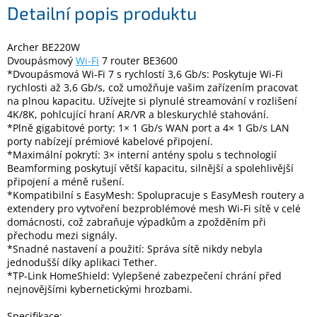
Detailní popis produktu
Elektronika
Archer BE220W
Dvoupásmový
Wi-Fi
7 router BE3600
*Dvoupásmová Wi-Fi 7 s rychlostí 3,6 Gb/s: Poskytuje Wi-Fi
Domácnost
rychlosti až 3,6 Gb/s, což umožňuje vašim zařízením pracovat
na plnou kapacitu. Užívejte si plynulé streamování v rozlišení
%
4K/8K, pohlcující hraní AR/VR a bleskurychlé stahování.
Black
*Plně gigabitové porty: 1× 1 Gb/s WAN port a 4× 1 Gb/s LAN
Friday
porty nabízejí prémiové kabelové připojení.
*Maximální pokrytí: 3× interní antény spolu s technologií
Beamforming poskytují větší kapacitu, silnější a spolehlivější
VÝPRODEJ
připojení a méně rušení.
*Kompatibilní s EasyMesh: Spolupracuje s EasyMesh routery a
extendery pro vytvoření bezproblémové mesh Wi-Fi sítě v celé
Akční
zboží
domácnosti, což zabraňuje výpadkům a zpožděním při
přechodu mezi signály.
TONERY
*Snadné nastavení a použití: Správa sítě nikdy nebyla
A
jednodušší díky aplikaci Tether.
CARTRIDGE
*TP-Link HomeShield: Vylepšené zabezpečení chrání před
OEM
nejnovějšími kybernetickými hrozbami.
Sestavy
počítačů
Specifikace: