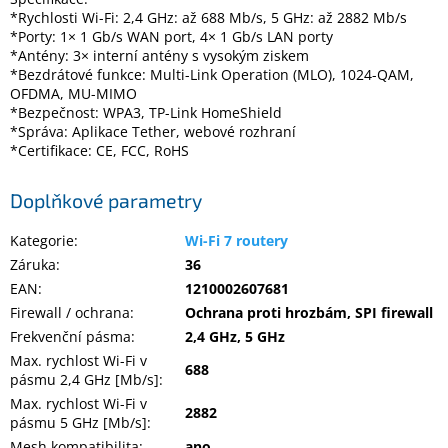
Inpraise
*Rychlosti Wi-Fi: 2,4 GHz: až 688 Mb/s, 5 GHz: až 2882 Mb/s
*Porty: 1× 1 Gb/s WAN port, 4× 1 Gb/s LAN porty
Kamerové
*Antény: 3× interní antény s vysokým ziskem
systémy
*Bezdrátové funkce: Multi-Link Operation (MLO), 1024-QAM,
MILESIGHT
OFDMA, MU-MIMO
*Bezpečnost: WPA3, TP-Link HomeShield
*Správa: Aplikace Tether, webové rozhraní
Doprodej
*Certifikace: CE, FCC, RoHS
Přihlášení
Doplňkové parametry
Kategorie
:
Wi-Fi 7 routery
Záruka
:
36
EAN
:
1210002607681
Firewall / ochrana
:
Ochrana proti hrozbám, SPI firewall
Frekvenční pásma
:
2,4 GHz, 5 GHz
Max. rychlost Wi-Fi v
688
pásmu 2,4 GHz [Mb/s]
:
Max. rychlost Wi-Fi v
2882
pásmu 5 GHz [Mb/s]
:
Mesh kompatibilita
:
ano