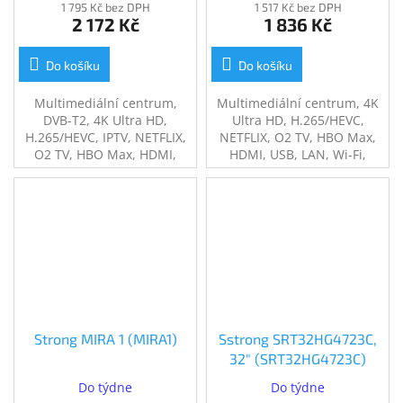
1 795 Kč bez DPH
1 517 Kč bez DPH
2 172 Kč
1 836 Kč
Do košíku
Do košíku
Multimediální centrum,
Multimediální centrum, 4K
DVB-T2, 4K Ultra HD,
Ultra HD, H.265/HEVC,
H.265/HEVC, IPTV, NETFLIX,
NETFLIX, O2 TV, HBO Max,
O2 TV, HBO Max, HDMI,
HDMI, USB, LAN, Wi-Fi,
USB, LAN, Wi-Fi, BT, Android
Android TV 11
TV 11
Strong MIRA 1 (MIRA1)
Sstrong SRT32HG4723C,
32" (SRT32HG4723C)
Do týdne
Do týdne