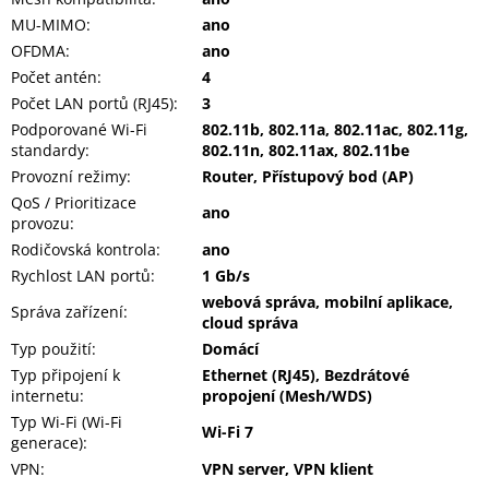
MU-MIMO
:
ano
OFDMA
:
ano
Počet antén
:
4
Počet LAN portů (RJ45)
:
3
Podporované Wi-Fi
802.11b, 802.11a, 802.11ac, 802.11g,
standardy
:
802.11n, 802.11ax, 802.11be
Provozní režimy
:
Router, Přístupový bod (AP)
QoS / Prioritizace
ano
provozu
:
Rodičovská kontrola
:
ano
Rychlost LAN portů
:
1 Gb/s
webová správa, mobilní aplikace,
Správa zařízení
:
cloud správa
Typ použití
:
Domácí
Typ připojení k
Ethernet (RJ45), Bezdrátové
internetu
:
propojení (Mesh/WDS)
Typ Wi-Fi (Wi-Fi
Wi-Fi 7
generace)
:
VPN
:
VPN server, VPN klient