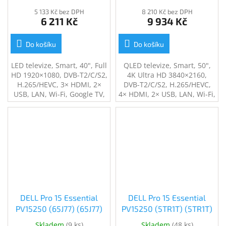
5 133 Kč bez DPH
8 210 Kč bez DPH
6 211 Kč
9 934 Kč
Do košíku
Do košíku
LED televize, Smart, 40", Full
QLED televize, Smart, 50",
HD 1920×1080, DVB-T2/C/S2,
4K Ultra HD 3840×2160,
H.265/HEVC, 3× HDMI, 2×
DVB-T2/C/S2, H.265/HEVC,
USB, LAN, Wi-Fi, Google TV,
4× HDMI, 2× USB, LAN, Wi-Fi,
en. tř. F, černá
Android 14, en. tř. G
DELL Pro 15 Essential
DELL Pro 15 Essential
PV15250 (65J77) (65J77)
PV15250 (5TR1T) (5TR1T)
Skladem
(
9 ks
)
Skladem
(
48 ks
)