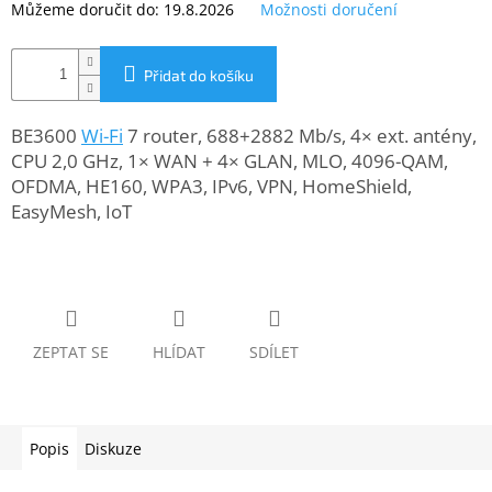
Můžeme doručit do:
19.8.2026
Možnosti doručení
www.inpraise.cz
Gaming
Přidat do košíku
Telefony
a
BE3600
Wi-Fi
7 router, 688+2882 Mb/s, 4× ext. antény,
tablety
CPU 2,0 GHz, 1× WAN + 4× GLAN, MLO, 4096-QAM,
OFDMA, HE160, WPA3, IPv6, VPN, HomeShield,
Cyklo
EasyMesh, IoT
a
sport
Dílna
a
zahrada
ZEPTAT SE
HLÍDAT
SDÍLET
Velké
spotřebiče
Popis
Diskuze
Počítače
a
notebooky