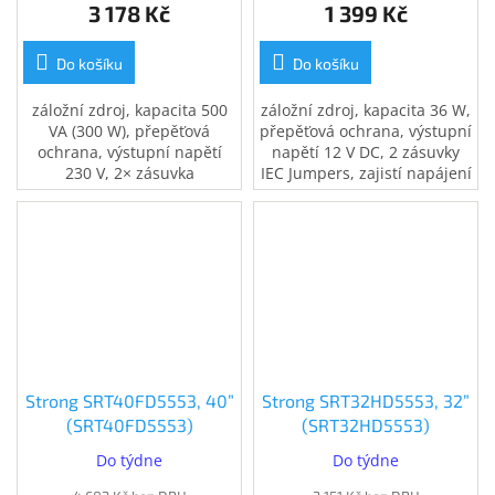
3 178 Kč
1 399 Kč
Do košíku
Do košíku
záložní zdroj, kapacita 500
záložní zdroj, kapacita 36 W,
VA (300 W), přepěťová
přepěťová ochrana, výstupní
ochrana, výstupní napětí
napětí 12 V DC, 2 zásuvky
230 V, 2× zásuvka
IEC Jumpers, zajistí napájení
French/Belgian, zajistí
při výpadku el. proudu
napájení při výpadku el.
proudu, 1× USB port,
ochrana telefonní a
internetové sítě
Strong SRT40FD5553, 40”
Strong SRT32HD5553, 32”
(SRT40FD5553)
(SRT32HD5553)
Do týdne
Do týdne