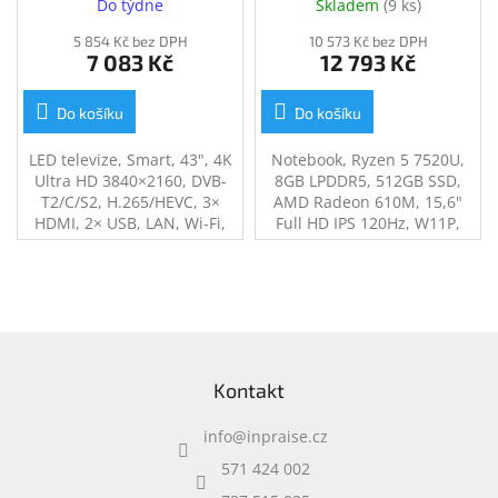
Do týdne
Skladem
(
9 ks
)
5 854 Kč bez DPH
10 573 Kč bez DPH
7 083 Kč
12 793 Kč
Do košíku
Do košíku
LED televize, Smart, 43", 4K
Notebook, Ryzen 5 7520U,
Ultra HD 3840×2160, DVB-
8GB LPDDR5, 512GB SSD,
T2/C/S2, H.265/HEVC, 3×
AMD Radeon 610M, 15,6"
HDMI, 2× USB, LAN, Wi-Fi,
Full HD IPS 120Hz, W11P,
Android 11, en. tř. G, černo-
černý, 3Y PS on-site
stříbrná
Z
á
Kontakt
p
a
info
@
inpraise.cz
t
í
571 424 002