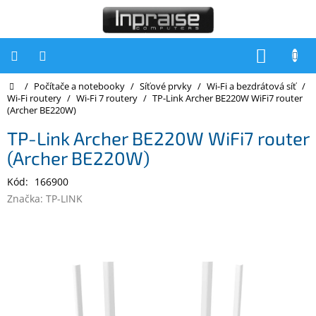
Přejít
na
obsah
NÁKUP
KOŠÍK
Domů
/
Počítače a notebooky
/
Síťové prvky
/
Wi-Fi a bezdrátová síť
/
Počítače
Wi-Fi routery
/
Wi-Fi 7 routery
/
TP-Link Archer BE220W WiFi7 router
(Archer BE220W)
Počítače
Inpraise
TP-Link Archer BE220W WiFi7 router
(Archer BE220W)
Notebooky
Kód:
166900
Tiskárny
Značka:
TP-LINK
Monitory
Akce
a
slevy
Oblíbené
Kontakty