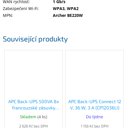
WAN rychlost
:
1 Gb/s
Zabezpečení Wi-Fi
:
WPA3, WPA2
MPN
:
Archer BE220W
Související produkty
APC Back-UPS 500VA 8x
APC Back-UPS Connect 12
francouzské zásuvky
V, 36 W, 3 A (CP12036LI)
(BE500G2-FR)
Skladem
(
4 ks
)
Do týdne
2 626 Kč bez DPH
1 156 Kč bez DPH