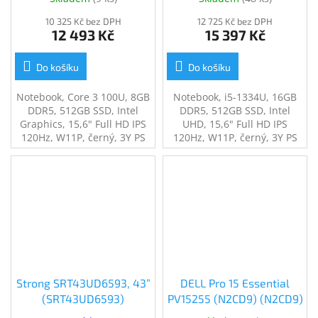
10 325 Kč bez DPH
12 725 Kč bez DPH
12 493 Kč
15 397 Kč
Do košíku
Do košíku
Notebook, Core 3 100U, 8GB
Notebook, i5-1334U, 16GB
DDR5, 512GB SSD, Intel
DDR5, 512GB SSD, Intel
Graphics, 15,6" Full HD IPS
UHD, 15,6" Full HD IPS
120Hz, W11P, černý, 3Y PS
120Hz, W11P, černý, 3Y PS
on-site
on-site
Strong SRT43UD6593, 43”
DELL Pro 15 Essential
(SRT43UD6593)
PV15255 (N2CD9) (N2CD9)