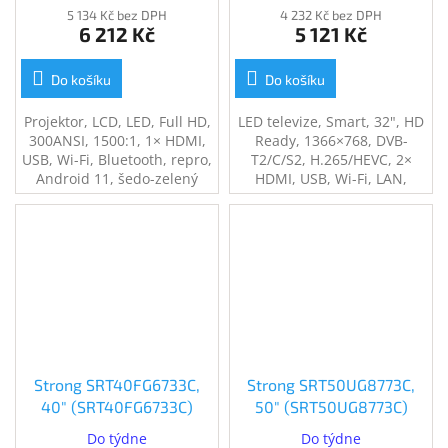
5 134 Kč bez DPH
4 232 Kč bez DPH
6 212 Kč
5 121 Kč
Do košíku
Do košíku
Projektor, LCD, LED, Full HD,
LED televize, Smart, 32", HD
300ANSI, 1500:1, 1× HDMI,
Ready, 1366×768, DVB-
USB, Wi-Fi, Bluetooth, repro,
T2/C/S2, H.265/HEVC, 2×
Android 11, šedo-zelený
HDMI, USB, Wi-Fi, LAN,
energ. tř. F, černá
Strong SRT40FG6733C,
Strong SRT50UG8773C,
40" (SRT40FG6733C)
50" (SRT50UG8773C)
Do týdne
Do týdne