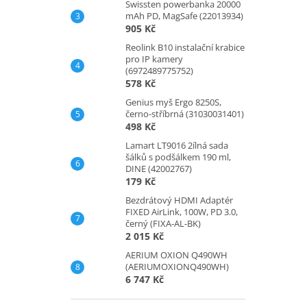
Swissten powerbanka 20000
výp
mAh PD, MagSafe (22013934)
905 Kč
Reolink B10 instalační krabice
pro IP kamery
(6972489775752)
578 Kč
Genius myš Ergo 8250S,
černo-stříbrná (31030031401)
498 Kč
Lamart LT9016 2ílná sada
šálků s podšálkem 190 ml,
DINE (42002767)
179 Kč
Bezdrátový HDMI Adaptér
FIXED AirLink, 100W, PD 3.0,
černý (FIXA-AL-BK)
2 015 Kč
AERIUM OXION Q490WH
(AERIUMOXIONQ490WH)
6 747 Kč