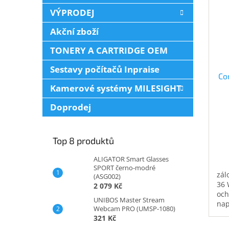
VÝPRODEJ
Akční zboží
TONERY A CARTRIDGE OEM
Sestavy počítačů Inpraise
Co
Kamerové systémy MILESIGHT
Doprodej
Top 8 produktů
ALIGATOR Smart Glasses
SPORT černo-modré
zál
(ASG002)
36 
2 079 Kč
och
UNIBOS Master Stream
nap
Webcam PRO (UMSP-1080)
zás
321 Kč
zaj