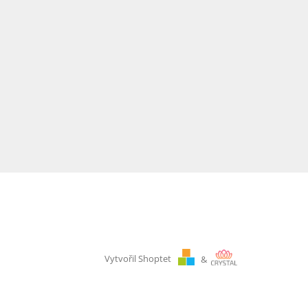
Vytvořil Shoptet
&