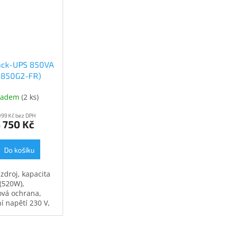
ack-UPS 850VA
E850G2-FR)
ladem
(
2 ks
)
099 Kč bez DPH
 750 Kč
Do košíku
 zdroj, kapacita
(520W),
ová ochrana,
í napětí 230 V,
vka French,
napájení při