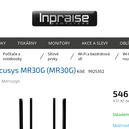
OKY
TISKÁRNY
MONITORY
AKCE A SLEVY
OBL
Počítače a
Síťové
Wi-Fi a bezdrátová
Wi-
ů
notebooky
prvky
síť
rou
cusys MR30G (MR30G)
Kód:
9925352
:
Mercusys
546
451 Kč b
Měrná
cena:
Sklade
Možnost