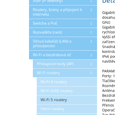
VoIP (IP telefony)
Routery, brány a připojení k
Gigabi
internetu
dosahuj
GHz)
Switche a PoE
Gigabit
Rozvaděče (rack)
rychlos
Vyšší e
Síťová kabeláž (LAN) a
zařízen
příslušenství
Snadná 
kontrol
Wi-Fi a bezdrátová síť
IPv6 po
navštěv
Přístupové body (AP)
PARAM
Wi-Fi routery
Porty: 
Tlačítk
Wi-Fi 4 routery
Rozměry
Wi-Fi 6/6E routery
Anténa
Bezdrát
Wi-Fi 5 routery
Frekven
Přenos 
Herní routery
Operač
Typ WAN