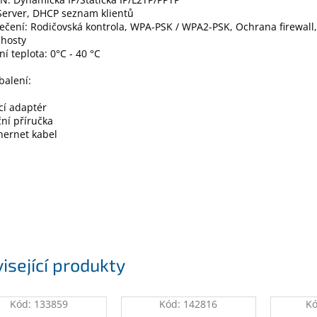
Server, DHCP seznam klientů
čení: Rodičovská kontrola, WPA-PSK / WPA2-PSK, Ochrana firewall,
 hosty
í teplota: 0°C - 40 °C
balení:
cí adaptér
ční příručka
hernet kabel
isející produkty
Kód:
133859
Kód:
142816
K