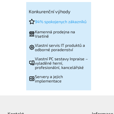
Konkurenční výhody
94% spokojenych zákazníků
Kamenná prodejna na
Vsetíně
Vlastní servis IT produktů a
odborné poradenství
Vlastní PC sestavy Inpraise –
vyladěné herní,
profesionální, kancelářské
Servery a jejich
implementace
Z
á
p
Kontakt
Informace