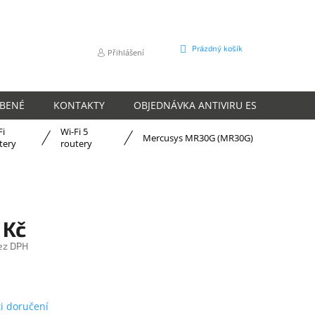
NÁKUPNÍ
Prázdný košík
Přihlášení
KOŠÍK
ÍBENÉ
KONTAKTY
OBJEDNÁVKA ANTIVIRU ESET
O N
Fi
Wi-Fi 5
Mercusys MR30G (MR30G)
tery
routery
 Kč
ez DPH
m
i doručení