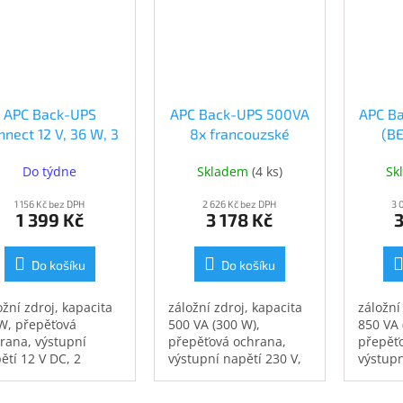
APC Back-UPS
APC Back-UPS 500VA
APC B
nnect 12 V, 36 W, 3
8x francouzské
(B
A (CP12036LI)
zásuvky (BE500G2-
Do týdne
Skladem
(
4 ks
)
Sk
FR)
1 156 Kč bez DPH
2 626 Kč bez DPH
3 
1 399 Kč
3 178 Kč
3
Do košíku
Do košíku
ožní zdroj, kapacita
záložní zdroj, kapacita
záložní
W, přepěťová
500 VA (300 W),
850 VA 
rana, výstupní
přepěťová ochrana,
přepěť
ětí 12 V DC, 2
výstupní napětí 230 V,
výstupn
uvky IEC Jumpers,
2× zásuvka
6× zásu
istí napájení při
French/Belgian, zajistí
zajistí 