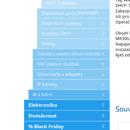
Wi-Fi 7 routery
DHCP: 
Zabezpe
Bezdrátové spoje (PtP/PtMP)
síti pro
Operačn
Mesh Wi-Fi systémy
Obsah 
Rozšíření Wi-Fi
MR30G
Antény
Napáje
Instala
Dohled a ostatní síťová technika
RJ45 et
NAS (datová úložiště)
Síťové karty a adaptéry
IP kamery
AI a tvůrci
Elektronika
Souv
Domácnost
% Black Friday