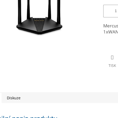
Mercu
1xWAN 
TISK
Diskuze
ilní popis produktu