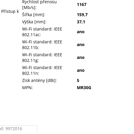
Rychlost přenosu
1167
[Mb/s]
:
 Přístup k
Šířka [mm]
:
159,7
Výška [mm]
:
37,1
Wi-Fi standard: IEEE
ano
802.11ac
:
Wi-Fi standard: IEEE
ano
802.11b
:
Wi-Fi standard: IEEE
ano
802.11g
:
Wi-Fi standard: IEEE
ano
802.11n
:
Zisk antény [dBi]
:
5
MPN
:
MR30G
ód:
9972016