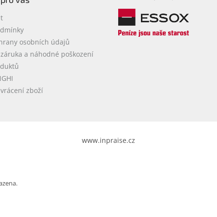
t
odmínky
hrany osobních údajů
 záruka a náhodné poškození
oduktů
NGHI
vrácení zboží
www.inpraise.cz
azena.