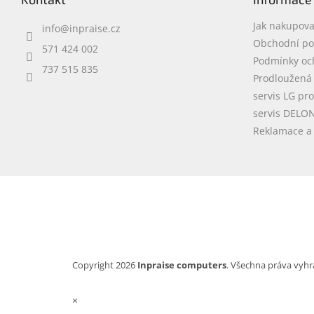
a
t
Jak nakupova
info
@
inpraise.cz
í
Obchodní p
571 424 002
Podmínky oc
737 515 835
Prodloužená
servis LG pr
servis DELO
Reklamace a 
Copyright 2026
Inpraise computers
. Všechna práva vyhr
×