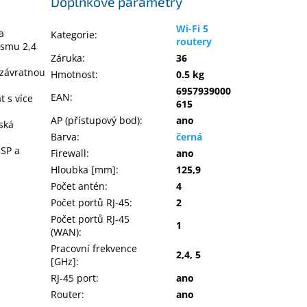
Doplňkové parametry
Wi-Fi 5
a
Kategorie
:
routery
ásmu 2,4
Záruka
:
36
 závratnou
Hmotnost
:
0.5 kg
6957939000
EAN
:
 s více
615
AP (přístupový bod)
:
ano
ská
Barva
:
černá
ISP a
Firewall
:
ano
Hloubka [mm]
:
125,9
Počet antén
:
4
Počet portů RJ-45
:
2
Počet portů RJ-45
1
(WAN)
:
Pracovní frekvence
2,4, 5
[GHz]
:
RJ-45 port
:
ano
Router
:
ano