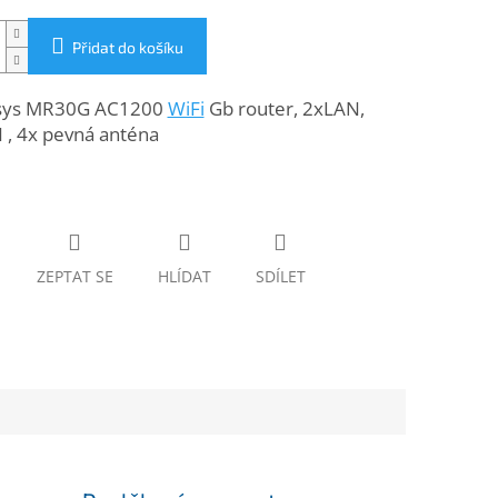
Přidat do košíku
sys MR30G AC1200
WiFi
Gb router, 2xLAN,
, 4x pevná anténa
ZEPTAT SE
HLÍDAT
SDÍLET