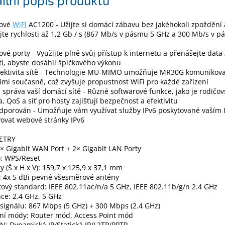
tové
WiFi
AC1200 - Užijte si domácí zábavu bez jakéhokoli zpoždění 
te rychlosti až 1,2 Gb / s (867 Mb/s v pásmu 5 GHz a 300 Mb/s v p
ové porty - Využijte plně svůj přístup k internetu a přenášejte data
tí, abyste dosáhli špičkového výkonu
fektivita sítě - Technologie MU-MIMO umožňuje MR30G komunikovat
ími současně, což zvyšuje propustnost WiFi pro každé zařízení
správa vaší domácí sítě - Různé softwarové funkce, jako je rodičov
a, QoS a síť pro hosty zajišťují bezpečnost a efektivitu
dporován - Umožňuje vám využívat služby IPv6 poskytované vaším 
ovat webové stránky IPv6
ETRY
1× Gigabit WAN Port + 2× Gigabit LAN Porty
o: WPS/Reset
 (Š x H x V): 159,7 x 125,9 x 37,1 mm
: 4x 5 dBi pevné všesměrové antény
ový standard: IEEE 802.11ac/n/a 5 GHz, IEEE 802.11b/g/n 2.4 GHz
ce: 2.4 GHz, 5 GHz
signálu: 867 Mbps (5 GHz) + 300 Mbps (2.4 GHz)
ní módy: Router mód, Access Point mód
: Dynamická IP/Statická IP/L2TP/PPTP