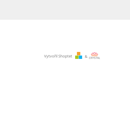
Vytvořil Shoptet
&