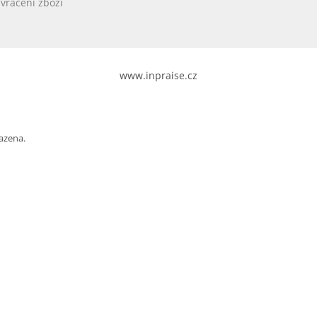
vrácení zboží
www.inpraise.cz
azena.