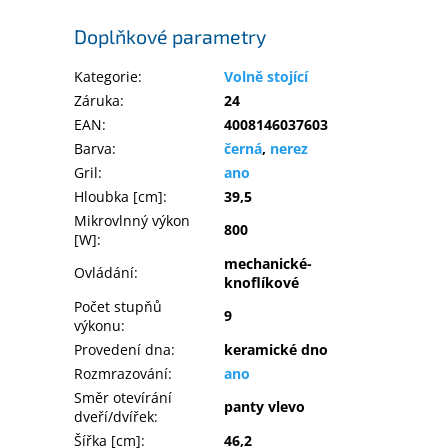
Doplňkové parametry
Kategorie
:
Volně stojící
Záruka
:
24
EAN
:
4008146037603
Barva
:
černá
,
nerez
Gril
:
ano
Hloubka [cm]
:
39,5
Mikrovlnný výkon
800
[W]
:
mechanické-
Ovládání
:
knoflíkové
Počet stupňů
9
výkonu
:
Provedení dna
:
keramické dno
Rozmrazování
:
ano
Směr otevírání
panty vlevo
dveří/dvířek
:
Šířka [cm]
:
46,2