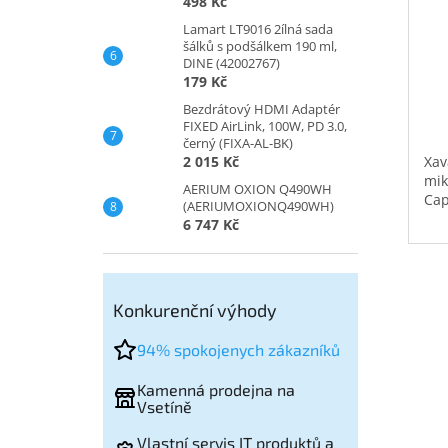
498 Kč
Lamart LT9016 2ílná sada
šálků s podšálkem 190 ml,
DINE (42002767)
179 Kč
Bezdrátový HDMI Adaptér
FIXED AirLink, 100W, PD 3.0,
černý (FIXA-AL-BK)
2 015 Kč
Xav
mik
AERIUM OXION Q490WH
Cap
(AERIUMOXIONQ490WH)
6 747 Kč
Konkurenční výhody
94% spokojenych zákazníků
Kamenná prodejna na
Vsetíně
Vlastní servis IT produktů a