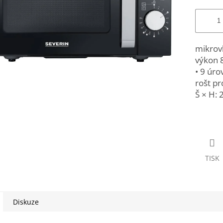
mikrovl
výkon 8
• 9 úro
rošt pr
Š × H: 
TISK
Diskuze