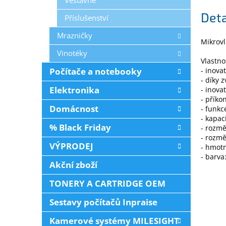
Vestavné
Deta
Příslušenství
Mrazničky
Mikrov
Vinotéky
Vlastno
Počítače a notebooky
- inova
- díky 
Elektronika
- inova
- příko
Domácnost
- funkc
- kapaci
% Black Friday
- rozmě
- rozmě
VÝPRODEJ
- hmotn
- barva
Akční zboží
TONERY A CARTRIDGE OEM
Sestavy počítačů Inpraise
Kamerové systémy MILESIGHT