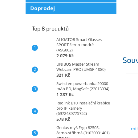
Doprodej
Top 8 produktů
ALIGATOR Smart Glasses
SPORT černo-modré
(ASG002)
2 079 Kč
Souv
UNIBOS Master Stream
Webcam PRO (UMSP-1080)
321 Kč
Swissten powerbanka 20000
mAh PD, MagSafe (22013934)
1 237 Kč
Reolink B10 instalační krabice
pro IP kamery
(6972489775752)
578 Kč
Genius myš Ergo 8250S,
mi
černo-stříbrná (31030031401)
Ca