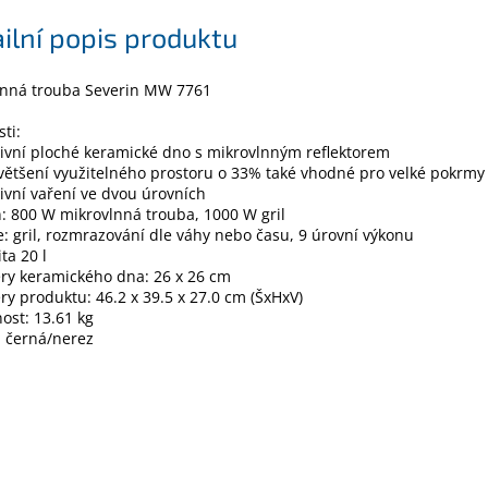
ilní popis produktu
lnná trouba Severin MW 7761
sti:
tivní ploché keramické dno s mikrovlnným reflektorem
zvětšení využitelného prostoru o 33% také vhodné pro velké pokrmy
tivní vaření ve dvou úrovních
n: 800 W mikrovlnná trouba, 1000 W gril
e: gril, rozmrazování dle váhy nebo času, 9 úrovní výkonu
ta 20 l
ry keramického dna: 26 x 26 cm
ry produktu: 46.2 x 39.5 x 27.0 cm (ŠxHxV)
ost: 13.61 kg
: černá/nerez