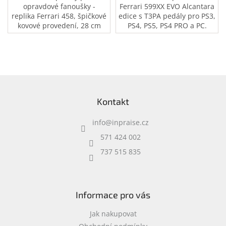
opravdové fanoušky -
Ferrari 599XX EVO Alcantara
replika Ferrari 458, špičkové
edice s T3PA pedály pro PS3,
kovové provedení, 28 cm
PS4, PS5, PS4 PRO a PC.
volant s rotací až 1080
stupňů, 3 kovové
nastavitelné pedály.
Z
á
Kontakt
p
a
info
@
inpraise.cz
t
í
571 424 002
737 515 835
Informace pro vás
Jak nakupovat