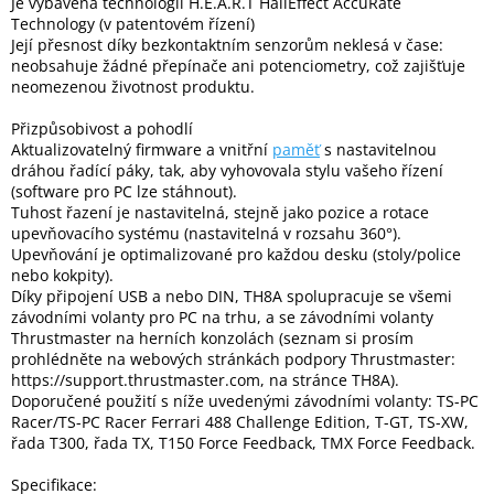
Je vybavena technologií H.E.A.R.T HallEffect AccuRate
Technology (v patentovém řízení)
Její přesnost díky bezkontaktním senzorům neklesá v čase:
neobsahuje žádné přepínače ani potenciometry, což zajišťuje
neomezenou životnost produktu.
Přizpůsobivost a pohodlí
Aktualizovatelný firmware a vnitřní
paměť
s nastavitelnou
dráhou řadící páky, tak, aby vyhovovala stylu vašeho řízení
(software pro PC lze stáhnout).
Tuhost řazení je nastavitelná, stejně jako pozice a rotace
upevňovacího systému (nastavitelná v rozsahu 360°).
Upevňování je optimalizované pro každou desku (stoly/police
nebo kokpity).
Díky připojení USB a nebo DIN, TH8A spolupracuje se všemi
závodními volanty pro PC na trhu, a se závodními volanty
Thrustmaster na herních konzolách (seznam si prosím
prohlédněte na webových stránkách podpory Thrustmaster:
https://support.thrustmaster.com, na stránce TH8A).
Doporučené použití s níže uvedenými závodními volanty: TS-PC
Racer/TS-PC Racer Ferrari 488 Challenge Edition, T-GT, TS-XW,
řada T300, řada TX, T150 Force Feedback, TMX Force Feedback.
Specifikace: