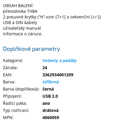
OBSAH BALENÍ:
převodovka TH8A
2 posuvné krytky (“H”-vzor [7+1] a sekvenční [+/-])
USB a DIN kabely
uživatelský manuál
informace o záruce.
Doplňkové parametry
Kategorie
:
Volanty a pedály
Záruka
:
24
EAN
:
3362934001209
Barva
:
stříbrná
Barva (doplňková)
:
černá
Připojení
:
USB 2.0
Řadící páka
:
ano
Typ rozhraní
:
drátová
MPN
:
4060059