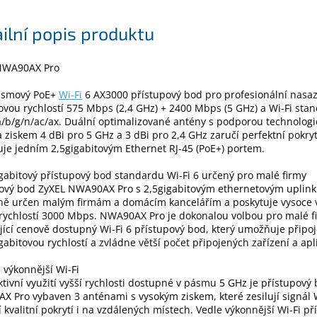
ilní popis produktu
NWA90AX Pro
smový PoE+
Wi-Fi
6 AX3000 přístupový bod pro profesionální nasaz
vou rychlostí 575 Mbps (2,4 GHz) + 2400 Mbps (5 GHz) a Wi-Fi sta
/b/g/n/ac/ax. Duální optimalizované antény s podporou technolog
ziskem 4 dBi pro 5 GHz a 3 dBi pro 2,4 GHz zaručí perfektní pokrytí
je jedním 2,5gigabitovým Ethernet RJ-45 (PoE+) portem.
gabitový přístupový bod standardu Wi-Fi 6 určený pro malé firmy
pový bod ZyXEL NWA90AX Pro s 2,5gigabitovým ethernetovým uplink
ně určen malým firmám a domácím kancelářím a poskytuje vysoce
 rychlostí 3000 Mbps. NWA90AX Pro je dokonalou volbou pro malé f
ící cenově dostupný Wi-Fi 6 přístupový bod, který umožňuje připoj
gabitovou rychlostí a zvládne větší počet připojených zařízení a apli
e výkonnější Wi-Fi
ktivní využití vyšší rychlosti dostupné v pásmu 5 GHz je přístupový
 Pro vybaven 3 anténami s vysokým ziskem, které zesilují signál W
jí kvalitní pokrytí i na vzdálených místech. Vedle výkonnější Wi-Fi p