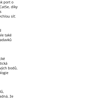
k port o
Cat5e, díky
s
hlou síť.
d
le také
žadavků
cké
tická
ových bodů,
ologie
dů,
nadná, že