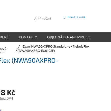
NÁKUPNÍ
Prázdný košík
Přihlášení
KOŠÍK
ÍBENÉ
KONTAKTY
OBJEDNÁVKA ANTIVIRU ESET
O N
Zyxel NWA90AXPRO Standalone / NebulaFlex
pové
(NWA90AXPRO-EU0102F)
AP)
aFlex (NWA90AXPRO-
98 Kč
 bez DPH
e