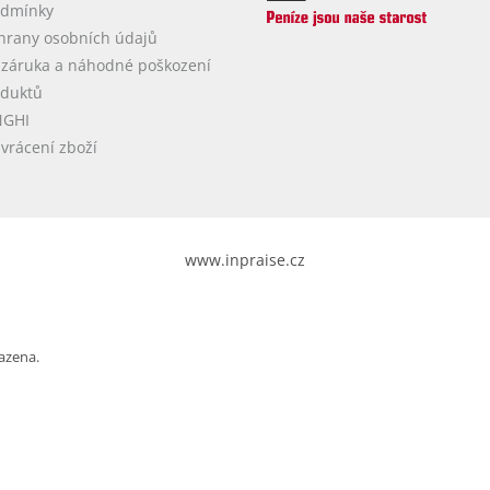
odmínky
hrany osobních údajů
 záruka a náhodné poškození
oduktů
NGHI
vrácení zboží
www.inpraise.cz
azena.