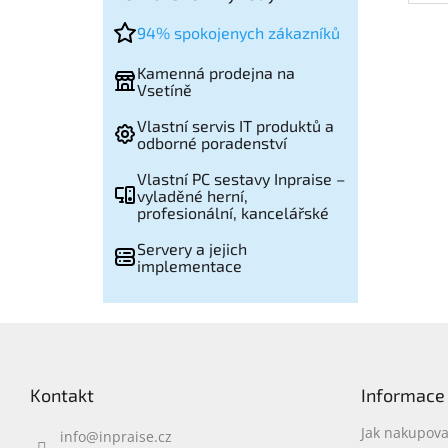
pol
94% spokojenych zákazníků
na 
kap
Kamenná prodejna na
0,3
Vsetíně
Vlastní servis IT produktů a
odborné poradenství
Vlastní PC sestavy Inpraise –
vyladěné herní,
profesionální, kancelářské
Servery a jejich
implementace
Z
á
p
Kontakt
Informace
a
t
Jak nakupova
info
@
inpraise.cz
í