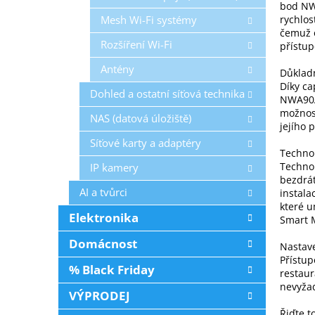
bod NWA
Mesh Wi-Fi systémy
rychlos
čemuž o
Rozšíření Wi-Fi
přístup
Antény
Důkladn
Díky ca
Dohled a ostatní síťová technika
NWA90AX
možnost
NAS (datová úložiště)
jejího 
Síťové karty a adaptéry
Techno
Technol
IP kamery
bezdrát
AI a tvůrci
instala
které u
Elektronika
Smart M
Domácnost
Nastave
Přístu
% Black Friday
restaur
nevyža
VÝPRODEJ
Řiďte t