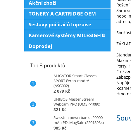
Akční zboží
Řešení
Sami si
TONERY A CARTRIDGE OEM
nebo in
adresu,
Sestavy počítačů Inpraise
Součást
Kamerové systémy MILESIGHT
ZÁKLAD
Doprodej
Standar
Maximál
Top 8 produktů
Porty: 
Frekven
ALIGATOR Smart Glasses
Zabezp
SPORT černo-modré
Napájen
(ASG002)
Rozměr
2 079 Kč
Hmotno
UNIBOS Master Stream
Webcam PRO (UMSP-1080)
321 Kč
Souv
Swissten powerbanka 20000
mAh PD, MagSafe (22013934)
905 Kč