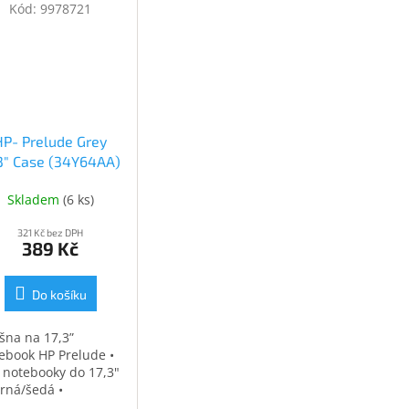
Kód:
9978721
HP- Prelude Grey
.3" Case (34Y64AA)
(34Y64AA)
Skladem
(
6 ks
)
321 Kč bez DPH
389 Kč
Do košíku
šna na 17,3”
ebook HP Prelude •
 notebooky do 17,3"
erná/šedá •
ěodolná •