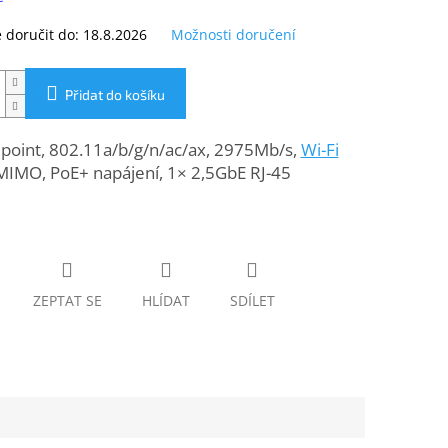
doručit do:
18.8.2026
Možnosti doručení
Přidat do košíku
 point, 802.11a/b/g/n/ac/ax, 2975Mb/s,
Wi-Fi
MIMO, PoE+ napájení, 1× 2,5GbE RJ-45
ZEPTAT SE
HLÍDAT
SDÍLET