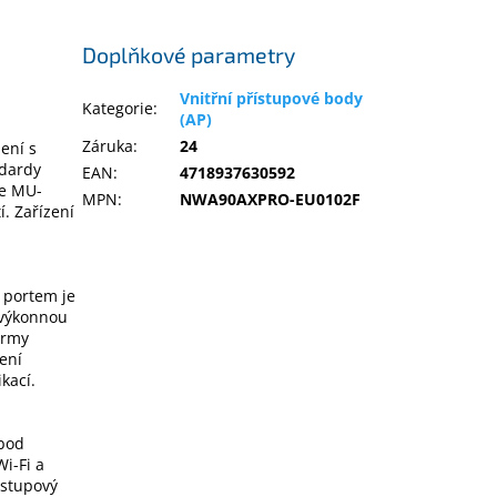
Doplňkové parametry
Vnitřní přístupové body
Kategorie
:
(AP)
Záruka
:
24
ení s
ndardy
EAN
:
4718937630592
ie MU-
MPN
:
NWA90AXPRO-EU0102F
. Zařízení
 portem je
 výkonnou
irmy
ení
kací.
 bod
i-Fi a
řístupový