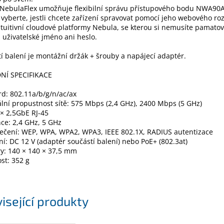
 NebulaFlex umožňuje flexibilní správu přístupového bodu NWA90A
 vyberte, jestli chcete zařízení spravovat pomocí jeho webového ro
tuitivní cloudové platformy Nebula, se kterou si nemusíte pamatov
 uživatelské jméno ani heslo.
í balení je montážní držák + šrouby a napájecí adaptér.
NÍ SPECIFIKACE
d: 802.11a/b/g/n/ac/ax
ní propustnost sítě: 575 Mbps (2,4 GHz), 2400 Mbps (5 GHz)
1× 2,5GbE RJ-45
ce: 2,4 GHz, 5 GHz
ečení: WEP, WPA, WPA2, WPA3, IEEE 802.1X, RADIUS autentizace
í: DC 12 V (adaptér součástí balení) nebo PoE+ (802.3at)
y: 140 × 140 × 37,5 mm
st: 352 g
isející produkty