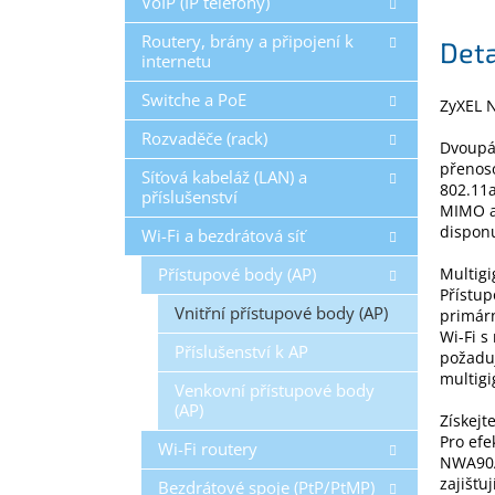
VoIP (IP telefony)
Routery, brány a připojení k
Deta
internetu
Switche a PoE
ZyXEL 
Rozvaděče (rack)
Dvoupá
přenoso
Síťová kabeláž (LAN) a
802.11a
příslušenství
MIMO a 
disponu
Wi-Fi a bezdrátová síť
Přístupové body (AP)
Multigi
Přístu
Vnitřní přístupové body (AP)
primár
Wi-Fi s
Příslušenství k AP
požaduj
multigi
Venkovní přístupové body
(AP)
Získejt
Pro efe
Wi-Fi routery
NWA90AX
zajišťu
Bezdrátové spoje (PtP/PtMP)