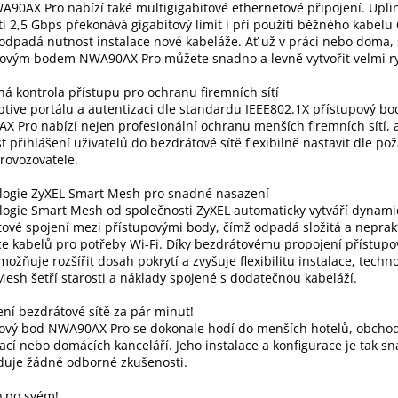
90AX Pro nabízí také multigigabitové ethernetové připojení. Uplin
ti 2,5 Gbps překonává gigabitový limit i při použití běžného kabelu 
dpadá nutnost instalace nové kabeláže. Ať už v práci nebo doma, 
ovým bodem NWA90AX Pro můžete snadno a levně vytvořit velmi ryc
á kontrola přístupu pro ochranu firemních sítí
ptive portálu a autentizaci dle standardu IEEE802.1X přístupový bo
 Pro nabízí nejen profesionální ochranu menších firemních sítí, a
 přihlášení uživatelů do bezdrátové sítě flexibilně nastavit dle po
provozovatele.
logie ZyXEL Smart Mesh pro snadné nasazení
ogie Smart Mesh od společnosti ZyXEL automaticky vytváří dynami
ové spojení mezi přístupovými body, čímž odpadá složitá a neprak
ce kabelů pro potřeby Wi-Fi. Díky bezdrátovému propojení přístup
možňuje rozšířit dosah pokrytí a zvyšuje flexibilitu instalace, techn
esh šetří starosti a náklady spojené s dodatečnou kabeláží.
ní bezdrátové sítě za pár minut!
pový bod NWA90AX Pro se dokonale hodí do menších hotelů, obcho
ací nebo domácích kanceláří. Jeho instalace a konfigurace je tak s
duje žádné odborné zkušenosti.
o po svém!