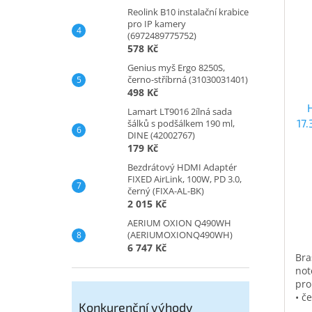
Reolink B10 instalační krabice
pro IP kamery
(6972489775752)
578 Kč
Genius myš Ergo 8250S,
černo-stříbrná (31030031401)
498 Kč
Lamart LT9016 2ílná sada
17
šálků s podšálkem 190 ml,
DINE (42002767)
179 Kč
Bezdrátový HDMI Adaptér
FIXED AirLink, 100W, PD 3.0,
černý (FIXA-AL-BK)
2 015 Kč
AERIUM OXION Q490WH
(AERIUMOXIONQ490WH)
6 747 Kč
Bra
not
pro
• č
Konkurenční výhody
vod