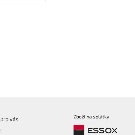
strovaná přihrádka
notebook • speciální
sy na příslušenství •
7 kg
Zboží na splátky
 pro vás
t