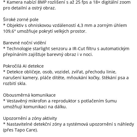
* Kamera nabízí 8MP rozlišení s až 25 fps a 18× digitální zoom
pro detailní a ostrý obraz.
Elektronika
Široké zorné pole
* Objektiv s ohniskovou vzdáleností 4,3 mm a zorným úhlem
109,6° umožňuje pokrytí velkých prostor.
Domácnost
Barevné noční vidění
* Technologie starlight senzoru a IR-Cut filtru s automatickým
%
Black
přepínáním zajišťuje barevný obraz i v noci.
Friday
Pokročilá AI detekce
* Detekce obličeje, osob, vozidel, zvířat, přechodu linie,
VÝPRODEJ
narušení kamery, pláče dítěte, mňoukání kočky, štěkání psa a
rozbití skla.
Akční
zboží
Obousměrná komunikace
* Vestavěný mikrofon a reproduktor s potlačením šumu
umožňují komunikaci na dálku.
TONERY
A
CARTRIDGE
Upozornění a zóny aktivity
OEM
* Nastavitelné detekční zóny a systémová upozornění s náhledy
(přes Tapo Care).
Sestavy
počítačů