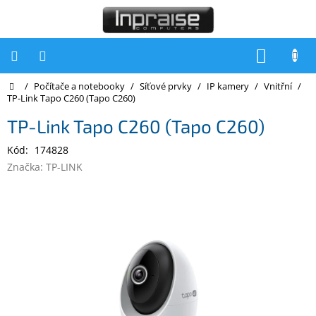
Přejít
na
obsah
NÁKUP
KOŠÍK
Domů
/
Počítače a notebooky
/
Síťové prvky
/
IP kamery
/
Vnitřní
/
Počítače
TP-Link Tapo C260 (Tapo C260)
Počítače
TP-Link Tapo C260 (Tapo C260)
Inpraise
Kód:
174828
Notebooky
Značka:
TP-LINK
Tiskárny
Monitory
Akce
a
slevy
Oblíbené
Kontakty