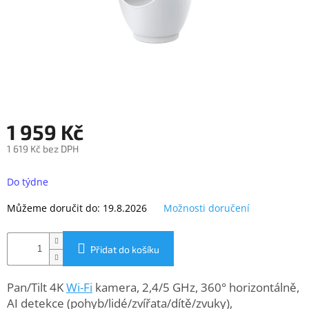
objednávka
antiviru
ESET
O
nás
Realizované
projekty
1 959 Kč
Obchodní
1 619 Kč bez DPH
podmínky
Měrná
cena:
Do týdne
Autorizované
servisy
Můžeme doručit do:
19.8.2026
Možnosti doručení
Rozšíření
záruk
a
Přidat do košíku
pojištění
Splátky
Pan/Tilt 4K
Wi-Fi
kamera, 2,4/5 GHz, 360° horizontálně,
ESSOX
AI detekce (pohyb/lidé/zvířata/dítě/zvuky),