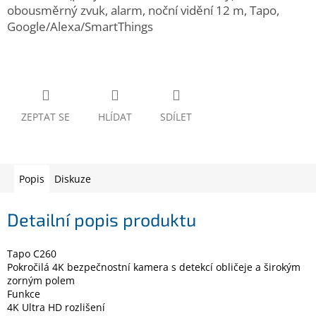
www.inpraise.cz
obousměrný zvuk, alarm, noční vidění 12 m, Tapo,
Google/Alexa/SmartThings
Gaming
Telefony
a
tablety
ZEPTAT SE
HLÍDAT
SDÍLET
Cyklo
a
sport
Popis
Diskuze
Dílna
a
zahrada
Detailní popis produktu
Velké
Tapo C260
spotřebiče
Pokročilá 4K bezpečnostní kamera s detekcí obličeje a širokým
zorným polem
Funkce
Počítače
a
4K Ultra HD rozlišení
notebooky