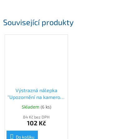
Související produkty
Výstrazná nálepka
"Upozornění na kamerový
systém"
Skladem
(
6 ks
)
(BEZTKAMSYSB140100)
84 Kč bez DPH
102 Kč
Do košíku