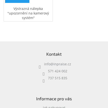
Výstrazná nálepka
"upozornění na kamerový
systém"
Z
á
Kontakt
p
a
info
@
inpraise.cz
t
í
571 424 002
737 515 835
Informace pro vás
Jak nakupovat