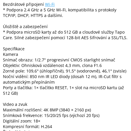
Inpraise
Bezdrátové připojení
Wi-Fi
* Podpora 2.4 GHz a 5 GHz Wi-Fi, kompatibilita s protokoly
Kamerové
TCP/IP, DHCP, HTTPS a dalšími.
systémy
MILESIGHT
Úložiště a zabezpečení
* Podpora microSD karty až do 512 GB a cloudové služby Tapo
Care. Silné zabezpečení pomocí 128-bit AES šifrování a SSL/TLS.
Doprodej
Specifikace
Přihlášení
Kamera
Snímač obrazu: 1/2.7" progresivní CMOS starlight snímač
Objektiv: Ohnisková vzdálenost 4,3 mm, clona F1.6
Zorné pole: 109,6° (úhlopříčně), 91,5° (vodorovně), 46,1° (svisle)
Noční vidění: 850 nm IR LED diody (dosah 12 m), IR-Cut filtr s
automatickým přepínáním
Porty a tlačítka: 1× tlačítko RESET, 1× slot na microSD kartu (až
512 GB)
Video a zvuk
Maximální rozlišení: 4K 8MP (3840 × 2160 px)
Snímková frekvence: 15/20/25 fps (výchozí 20 fps)
Digitální zoom: 18×
Kompresní formát: H.264