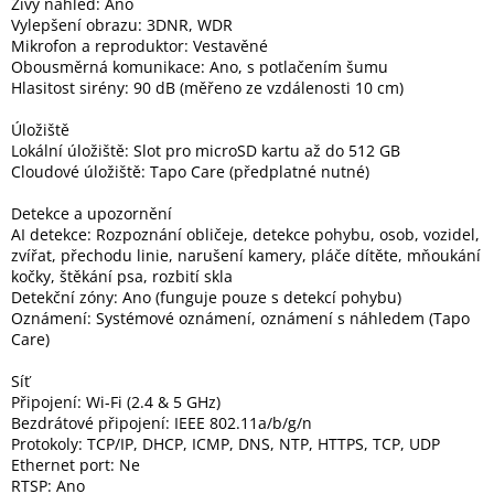
Živý náhled: Ano
Vylepšení obrazu: 3DNR, WDR
Mikrofon a reproduktor: Vestavěné
Obousměrná komunikace: Ano, s potlačením šumu
Hlasitost sirény: 90 dB (měřeno ze vzdálenosti 10 cm)
Úložiště
Lokální úložiště: Slot pro microSD kartu až do 512 GB
Cloudové úložiště: Tapo Care (předplatné nutné)
Detekce a upozornění
AI detekce: Rozpoznání obličeje, detekce pohybu, osob, vozidel,
zvířat, přechodu linie, narušení kamery, pláče dítěte, mňoukání
kočky, štěkání psa, rozbití skla
Detekční zóny: Ano (funguje pouze s detekcí pohybu)
Oznámení: Systémové oznámení, oznámení s náhledem (Tapo
Care)
Síť
Připojení: Wi-Fi (2.4 & 5 GHz)
Bezdrátové připojení: IEEE 802.11a/b/g/n
Protokoly: TCP/IP, DHCP, ICMP, DNS, NTP, HTTPS, TCP, UDP
Ethernet port: Ne
RTSP: Ano