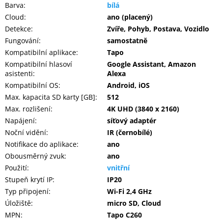
Barva
:
bílá
Cloud
:
ano (placený)
Detekce
:
Zvíře, Pohyb, Postava, Vozidlo
Fungování
:
samostatně
Kompatibilní aplikace
:
Tapo
Kompatibilní hlasoví
Google Assistant, Amazon
asistenti
:
Alexa
Kompatibilní OS
:
Android, iOS
Max. kapacita SD karty [GB]
:
512
Max. rozlišení
:
4K UHD (3840 x 2160)
Napájení
:
síťový adaptér
Noční vidění
:
IR (černobílé)
Notifikace do aplikace
:
ano
Obousměrný zvuk
:
ano
Použití
:
vnitřní
Stupeň krytí IP
:
IP20
Typ připojení
:
Wi-Fi 2,4 GHz
Úložiště
:
micro SD, Cloud
MPN
:
Tapo C260