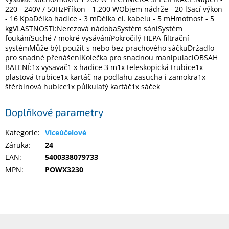
220 - 240V / 50HzPříkon - 1.200 WObjem nádrže - 20 lSací výkon
- 16 KpaDélka hadice - 3 mDélka el. kabelu - 5 mHmotnost - 5
Elektronika
kgVLASTNOSTI:Nerezová nádobaSystém sáníSystém
foukáníSuché / mokré vysáváníPokročilý HEPA filtrační
systémMůže být použit s nebo bez prachového sáčkuDržadlo
Domácnost
pro snadné přenášeníKolečka pro snadnou manipulaciOBSAH
BALENÍ:1x vysavač1 x hadice 3 m1x teleskopická trubice1x
plastová trubice1x kartáč na podlahu zasucha i zamokra1x
%
štěrbinová hubice1x půlkulatý kartáč1x sáček
Black
Friday
Doplňkové parametry
VÝPRODEJ
Kategorie
:
Víceúčelové
Záruka
:
24
Akční
EAN
:
5400338079733
zboží
MPN
:
POWX3230
TONERY
A
CARTRIDGE
OEM
Z
Sestavy
počítačů