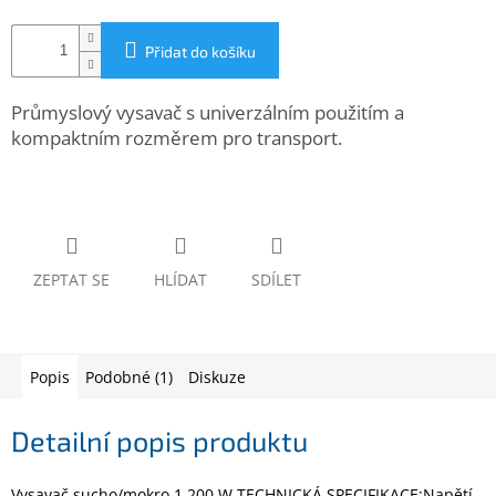
www.inpraise.cz
Přidat do košíku
Gaming
Průmyslový vysavač s univerzálním použitím a
Telefony
a
kompaktním rozměrem pro transport.
tablety
Cyklo
a
sport
ZEPTAT SE
HLÍDAT
SDÍLET
Dílna
a
zahrada
Popis
Podobné (1)
Diskuze
Velké
spotřebiče
Detailní popis produktu
Počítače
a
notebooky
Vysavač sucho/mokro 1 200 W TECHNICKÁ SPECIFIKACE:Napětí -