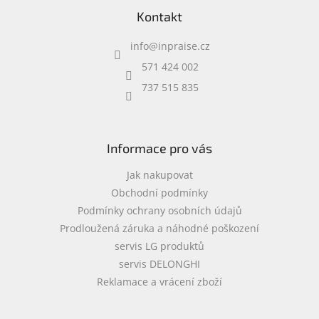
á
Inpraise
Kontakt
p
a
Kamerové
info
@
inpraise.cz
systémy
t
MILESIGHT
í
571 424 002
737 515 835
Doprodej
Přihlášení
Informace pro vás
Jak nakupovat
Obchodní podmínky
Podmínky ochrany osobních údajů
Prodloužená záruka a náhodné poškození
servis LG produktů
servis DELONGHI
Reklamace a vrácení zboží