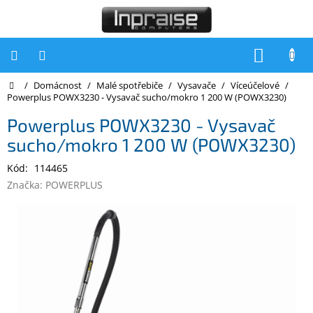
Přejít
na
obsah
NÁKUP
KOŠÍK
Domů
/
Domácnost
/
Malé spotřebiče
/
Vysavače
/
Víceúčelové
/
Počítače
Powerplus POWX3230 - Vysavač sucho/mokro 1 200 W (POWX3230)
Počítače
Powerplus POWX3230 - Vysavač
Inpraise
sucho/mokro 1 200 W (POWX3230)
Notebooky
Kód:
114465
Tiskárny
Značka:
POWERPLUS
Monitory
Akce
a
slevy
Oblíbené
Kontakty