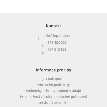
příslušenství • 0,37 kg
Z
á
Kontakt
p
a
info
@
inpraise.cz
t
í
571 424 002
737 515 835
Informace pro vás
Jak nakupovat
Obchodní podmínky
Podmínky ochrany osobních údajů
Prodloužená záruka a náhodné poškození
servis LG produktů