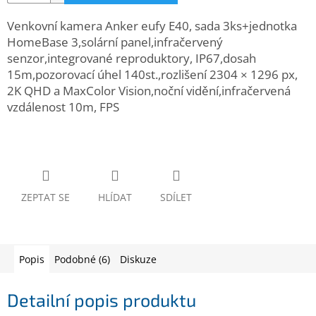
www.inpraise.cz
Venkovní kamera Anker eufy E40, sada 3ks+jednotka
Gaming
HomeBase 3,solární panel,infračervený
senzor,integrované reproduktory, IP67,dosah
15m,pozorovací úhel 140st.,rozlišení 2304 × 1296 px,
Telefony
a
2K QHD a MaxColor Vision,noční vidění,infračervená
tablety
vzdálenost 10m, FPS
Cyklo
a
sport
Dílna
ZEPTAT SE
HLÍDAT
SDÍLET
a
zahrada
Velké
spotřebiče
Popis
Podobné (6)
Diskuze
Počítače
Detailní popis produktu
a
notebooky