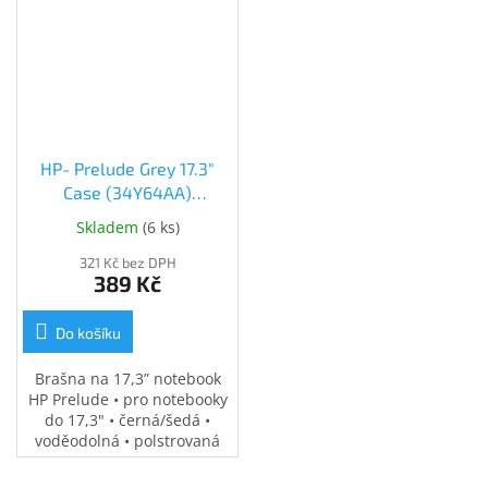
Inpraise
Kamerové
systémy
MILESIGHT
Doprodej
HP- Prelude Grey 17.3"
Přihlášení
Case (34Y64AA)
(34Y64AA)
Skladem
(
6 ks
)
321 Kč bez DPH
389 Kč
Do košíku
Brašna na 17,3” notebook
HP Prelude • pro notebooky
do 17,3" • černá/šedá •
voděodolná • polstrovaná
přihrádka na notebook •
speciální kapsy na