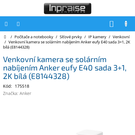
Přejít
na
obsah
NÁKUP
KOŠÍK
Domů
/
Počítače a notebooky
/
Síťové prvky
/
IP kamery
/
Venkovní
Počítače
/
Venkovní kamera se solárním nabíjením Anker eufy E40 sada 3+1, 2K
bílá (E8144328)
Počítače
Inpraise
Venkovní kamera se solárním
nabíjením Anker eufy E40 sada 3+1,
Notebooky
2K bílá (E8144328)
Tiskárny
Kód:
175518
Monitory
Značka:
Anker
Akce
a
slevy
Oblíbené
Kontakty