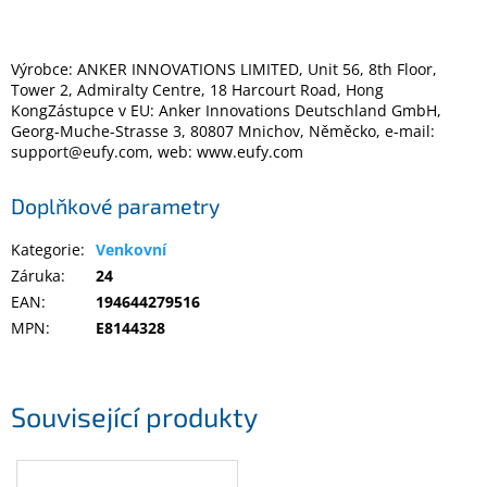
Elektronika
Výrobce: ANKER INNOVATIONS LIMITED, Unit 56, 8th Floor,
Tower 2, Admiralty Centre, 18 Harcourt Road, Hong
KongZástupce v EU: Anker Innovations Deutschland GmbH,
Domácnost
Georg-Muche-Strasse 3, 80807 Mnichov, Něměcko, e-mail:
support@eufy.com, web: www.eufy.com
%
Black
Doplňkové parametry
Friday
Kategorie
:
Venkovní
VÝPRODEJ
Záruka
:
24
EAN
:
194644279516
Akční
MPN
:
E8144328
zboží
TONERY
A
Související produkty
CARTRIDGE
OEM
Sestavy
počítačů