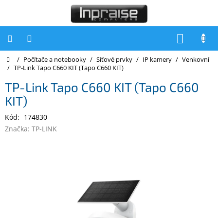
Přejít
na
obsah
NÁKUP
KOŠÍK
Domů
/
Počítače a notebooky
/
Síťové prvky
/
IP kamery
/
Venkovní
Počítače
/
TP-Link Tapo C660 KIT (Tapo C660 KIT)
Počítače
TP-Link Tapo C660 KIT (Tapo C660
Inpraise
KIT)
Notebooky
Kód:
174830
Tiskárny
Značka:
TP-LINK
Monitory
Akce
a
slevy
Oblíbené
Kontakty