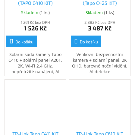
(TAPO C410 KIT)
(Tapo C425 KIT)
Skladem
(
1 ks
)
Skladem
(
1 ks
)
1 261 Kč bez DPH
2 882 Kč bez DPH
1 526 Kč
3 487 Kč
Do košíku
Do košíku
Solární sada kamery Tapo
Venkovní bezpečnostní
C410 + solární panel A201,
kamera + solární panel, 2K
2K, Wi-Fi 2,4 GHz,
QHD, barevné noční vidění,
nepřetržité napájení, AI
AI detekce
detekce (pohyb/osoby),
osob/zvířat/vozidel, baterie
barevné noční vidění,
10 000 mAh (až 300 dní),
obousměrný zvuk, alarm,
IP66, slot na microSD 512
IP65, Tapo, Google/Alexa
GB/Cloud, nepřerušované
solární napájení.
TP-Link Tapo C411 KIT
TP-Link Tapo C610 KIT