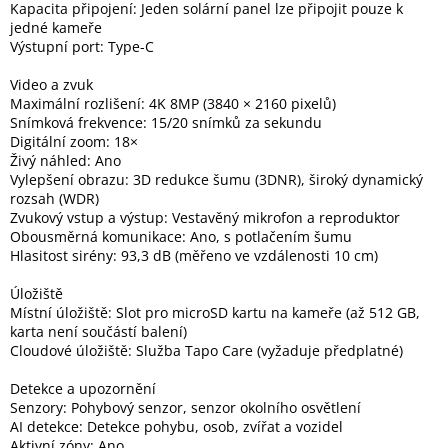
Kapacita připojení: Jeden solární panel lze připojit pouze k
jedné kameře
Výstupní port: Type-C
Video a zvuk
Maximální rozlišení: 4K 8MP (3840 × 2160 pixelů)
Snímková frekvence: 15/20 snímků za sekundu
Digitální zoom: 18×
Živý náhled: Ano
Vylepšení obrazu: 3D redukce šumu (3DNR), široký dynamický
rozsah (WDR)
Zvukový vstup a výstup: Vestavěný mikrofon a reproduktor
Obousměrná komunikace: Ano, s potlačením šumu
Hlasitost sirény: 93,3 dB (měřeno ve vzdálenosti 10 cm)
Úložiště
Místní úložiště: Slot pro microSD kartu na kameře (až 512 GB,
karta není součástí balení)
Cloudové úložiště: Služba Tapo Care (vyžaduje předplatné)
Detekce a upozornění
Senzory: Pohybový senzor, senzor okolního osvětlení
AI detekce: Detekce pohybu, osob, zvířat a vozidel
Aktivní zóny: Ano