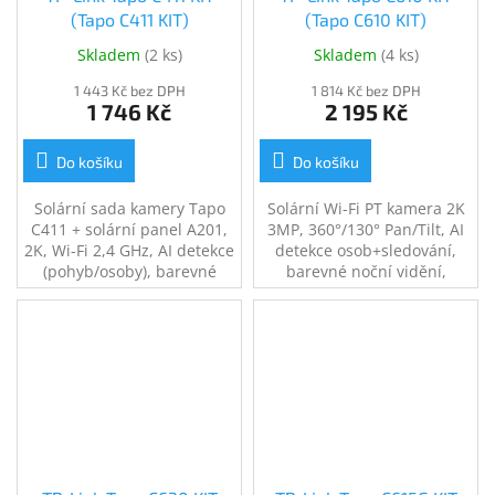
(Tapo C411 KIT)
(Tapo C610 KIT)
Skladem
(
2 ks
)
Skladem
(
4 ks
)
1 443 Kč bez DPH
1 814 Kč bez DPH
1 746 Kč
2 195 Kč
Do košíku
Do košíku
Solární sada kamery Tapo
Solární Wi-Fi PT kamera 2K
C411 + solární panel A201,
3MP, 360°/130° Pan/Tilt, AI
2K, Wi-Fi 2,4 GHz, AI detekce
detekce osob+sledování,
(pohyb/osoby), barevné
barevné noční vidění,
noční vidění, obousměrný
microSD slot až 512GB, IP65,
zvuk, alarm, IP65, Tapo,
bezdrátová, solární panel,
Google/Alexa
Tapo Care