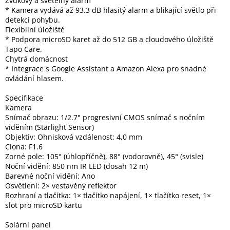
Zvukový a světelný alarm
Inpraise
* Kamera vydává až 93.3 dB hlasitý alarm a blikající světlo při
detekci pohybu.
Kamerové
Flexibilní úložiště
systémy
* Podpora microSD karet až do 512 GB a cloudového úložiště
MILESIGHT
Tapo Care.
Chytrá domácnost
* Integrace s Google Assistant a Amazon Alexa pro snadné
Doprodej
ovládání hlasem.
Přihlášení
Specifikace
Kamera
Snímač obrazu: 1/2.7" progresivní CMOS snímač s nočním
viděním (Starlight Sensor)
Objektiv: Ohnisková vzdálenost: 4,0 mm
Clona: F1.6
Zorné pole: 105° (úhlopříčně), 88° (vodorovně), 45° (svisle)
Noční vidění: 850 nm IR LED (dosah 12 m)
Barevné noční vidění: Ano
Osvětlení: 2× vestavěný reflektor
Rozhraní a tlačítka: 1× tlačítko napájení, 1× tlačítko reset, 1×
slot pro microSD kartu
Solární panel