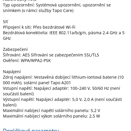
Typ upozornění: Systémová upozornění, upozornění se
snímkem (v rámci služby Tapo Care)
Síť
Připojení k síti: Přes bezdrátové Wi-Fi
Bezdrátová konektivita: IEEE 802.11a/b/g/n, pásma 2.4 GHz a 5
GHz
Zabezpečení
Šifrování: AES šifrování se zabezpečením SSL/TLS
Ověření: WPA/WPA2-PSK
Napájení
Zdroj napájení: Vestavěná dobíjecí lithium-iontová baterie (10
000 mAh), solární panel Tapo A201
Vstupní napětí: Napájecí adaptér: 100–240 V, 50/60 Hz (není
součástí balení)
Výstupní napětí: Napájecí adaptér: 5,0 V, 2,0 A (není součástí
balení)
Maximální nabíjecí napětí solárního panelu: 5,2 V
Maximální nabíjecí výkon solárního panelu: 2,5 W
Doplňkové parametry