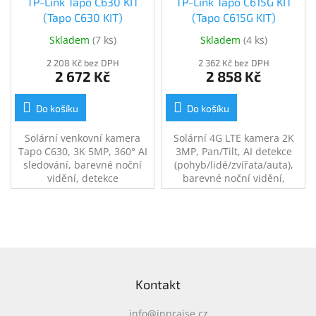
TP-Link Tapo C630 KIT
TP-Link Tapo C615G KIT
(Tapo C630 KIT)
(Tapo C615G KIT)
Skladem
(
7 ks
)
Skladem
(
4 ks
)
2 208 Kč bez DPH
2 362 Kč bez DPH
2 672 Kč
2 858 Kč
Do košíku
Do košíku
Solární venkovní kamera
Solární 4G LTE kamera 2K
Tapo C630, 3K 5MP, 360° AI
3MP, Pan/Tilt, AI detekce
sledování, barevné noční
(pohyb/lidé/zvířata/auta),
vidění, detekce
barevné noční vidění,
osob/zvířat/vozidel, IP65,
obousměrný zvuk, alarm,
microSD až 512?GB, cloud
IP65, Tapo, Google/Alexa
Tapo Care.
Z
á
Kontakt
p
a
info
@
inpraise.cz