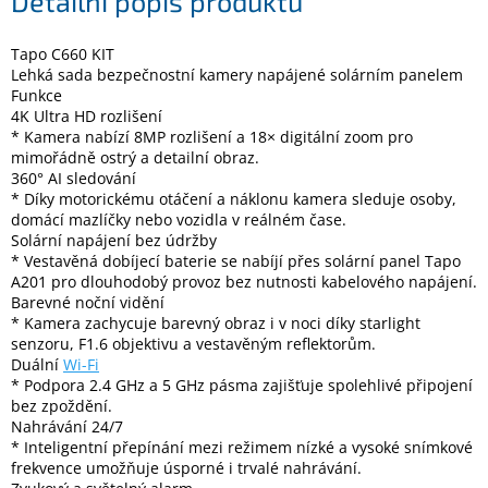
Detailní popis produktu
Tapo C660 KIT
Elektronika
Lehká sada bezpečnostní kamery napájené solárním panelem
Funkce
Domácnost
4K Ultra HD rozlišení
* Kamera nabízí 8MP rozlišení a 18× digitální zoom pro
mimořádně ostrý a detailní obraz.
%
360° AI sledování
Black
* Díky motorickému otáčení a náklonu kamera sleduje osoby,
Friday
domácí mazlíčky nebo vozidla v reálném čase.
Solární napájení bez údržby
* Vestavěná dobíjecí baterie se nabíjí přes solární panel Tapo
VÝPRODEJ
A201 pro dlouhodobý provoz bez nutnosti kabelového napájení.
Barevné noční vidění
Akční
* Kamera zachycuje barevný obraz i v noci díky starlight
zboží
senzoru, F1.6 objektivu a vestavěným reflektorům.
Duální
Wi-Fi
TONERY
* Podpora 2.4 GHz a 5 GHz pásma zajišťuje spolehlivé připojení
A
bez zpoždění.
CARTRIDGE
Nahrávání 24/7
OEM
* Inteligentní přepínání mezi režimem nízké a vysoké snímkové
frekvence umožňuje úsporné i trvalé nahrávání.
Sestavy
počítačů