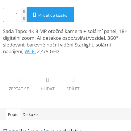
www.inpraise.cz
Gaming
Přidat do košíku
Telefony
Sada Tapo: 4K 8 MP otočná kamera + solární panel, 18×
a
digitální zoom, AI detekce osob/zvířat/vozidel, 360°
tablety
sledování, barevné noční vidění Starlight, solární
napájení,
Wi-Fi
2,4/5 GHz.
Cyklo
a
sport
Dílna
a
zahrada
ZEPTAT SE
HLÍDAT
SDÍLET
Velké
spotřebiče
Popis
Diskuze
Počítače
a
notebooky