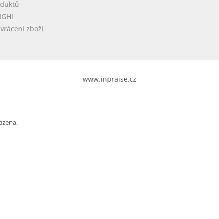
oduktů
NGHI
vrácení zboží
www.inpraise.cz
azena.