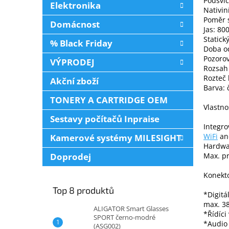
Podsvíc
Elektronika
Nativin
Poměr s
Domácnost
Jas: 80
Statick
% Black Friday
Doba o
Pozorov
VÝPRODEJ
Rozsah 
Rozteč
Akční zboží
Barva: 
TONERY A CARTRIDGE OEM
Vlastno
Sestavy počítačů Inpraise
Integro
WiFi
ano
Kamerové systémy MILESIGHT
Hardwa
Doprodej
Max. pr
Konekt
Top 8 produktů
*Digitá
max. 3
ALIGATOR Smart Glasses
*Řídíci
SPORT černo-modré
*Audio 
(ASG002)