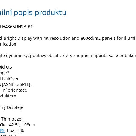
ilní popis produktu
e LH4365UHSB-B1
id-Bright Display with 4K resolution and 800cd/m2 panels for illum
ication
jte dynamický, poutavý obsah, který zaujme a upoutá vaše publiku
oid OS
nage2
l FailOver
A JASNÉ DISPLEJE
bilní orientace
oduktory
ry Displeje
 Thin bezel
čka: 42.5", 108cm
IPS
, haze 1%