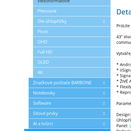
Velkoformátové
Deta
Přenosné
Dle úhlopříčky
ProLit
Pivot
43” Viv
QHD
commun
Full HD
Vytváře
OLED
* Andr
* iiSig
4K
* Signa
* ŽIVÉ 
Značkové počítače BARBONE
* Flexi
* Repr
Notebooky
Software
Paramet
Síťové prvky
Design:
Úhlopří
AI a tvůrci
Panel: