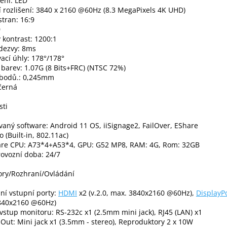
ení: LED
í rozlišení: 3840 x 2160 @60Hz (8.3 MegaPixels 4K UHD)
tran: 16:9
0
ý kontrast: 1200:1
dezvy: 8ms
ací úhly: 178°/178°
barev: 1.07G (8 Bits+FRC) (NTSC 72%)
 bodů.: 0,245mm
černá
sti
vaný software: Android 11 OS, iiSignage2, FailOver, EShare
 (Built-in, 802.11ac)
re CPU: A73*4+A53*4, GPU: G52 MP8, RAM: 4G, Rom: 32GB
ovozní doba: 24/7
ory/Rozhraní/Ovládání
lní vstupní porty:
HDMI
x2 (v.2.0, max. 3840x2160 @60Hz),
DisplayP
840x2160 @60Hz)
 vstup monitoru: RS-232c x1 (2.5mm mini jack), RJ45 (LAN) x1
Out: Mini jack x1 (3.5mm - stereo), Reproduktory 2 x 10W