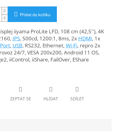
Přidat do košíku
isplej iiyama ProLite LFD, 108 cm (42,5''), 4K
2160,
IPS
, 500cd, 1200:1, 8ms, 2x
HDMI
, 1x
yPort
,
USB
, RS232, Ethernet,
Wi-Fi
, repro 2x
rovoz 24/7, VESA 200x200, Android 11 OS,
ge2, iiControl, iiShare, FailOver, EShare
ZEPTAT SE
HLÍDAT
SDÍLET