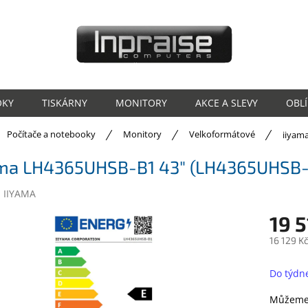
OKY
TISKÁRNY
MONITORY
AKCE A SLEVY
OBL
ů
Počítače a notebooky
Monitory
Velkoformátové
iiyam
ama LH4365UHSB-B1 43" (LH4365UHSB-
:
IIYAMA
19 5
16 129 K
Měrná
cena:
Do týdn
Můžeme 