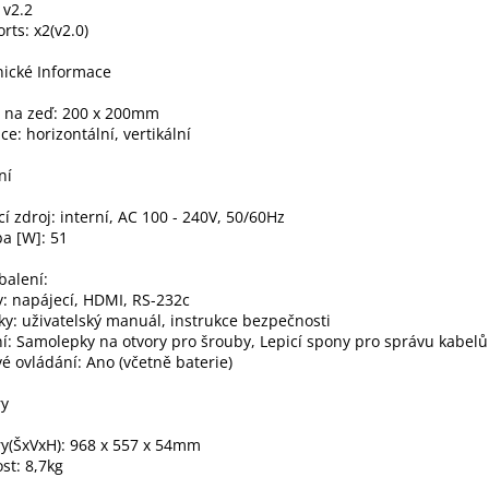
 v2.2
rts: x2(v2.0)
ické Informace
 na zeď: 200 x 200mm
ce: horizontální, vertikální
ní
í zdroj: interní, AC 100 - 240V, 50/60Hz
a [W]: 51
balení:
: napájecí, HDMI, RS-232c
ky: uživatelský manuál, instrukce bezpečnosti
í: Samolepky na otvory pro šrouby, Lepicí spony pro správu kabelů
é ovládání: Ano (včetně baterie)
y
y(ŠxVxH): 968 x 557 x 54mm
st: 8,7kg