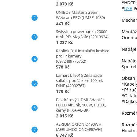
*HDCP:
2 079 Kč
*
USB
Po
UNIBOS Master Stream
Webcam PRO (UMSP-1080)
Mechan
321 Kč
Swissten powerbanka 20000
Montáž
mAh PD, MagSafe (22013934)
Orienta
1 237 Kč
Napáje
Reolink B10 instalační krabice
pro IP kamery
Napájec
(6972489775752)
Spotřeb
578 Kč
Lamart LT9016 2ílná sada
Obsah 
šálků s podšálkem 190 ml,
*Kabely
DINE (42002767)
*Příruč
179 Kč
*Ostatn
Bezdrátový HDMI Adaptér
*Dálkov
FIXED AirLink, 100W, PD 3.0,
černý (FIXA-AL-BK)
Rozměr
2 015 Kč
AERIUM OXION Q490WH
Rozměr
(AERIUMOXIONQ490WH)
Hmotno
6 747 Kč