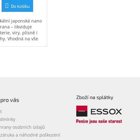
Do košíku
kátní japonská nano
rana – likviduje
erie, viry, plísně i
hy. Vhodná na vše
elektroniky po
pelny, kuchyně či
eriér auta. 200ml
igravitační
prašovač. Ošetří
chu až 40 m2.
Zboží na splátky
 pro vás
t
odmínky
hrany osobních údajů
 záruka a náhodné poškození