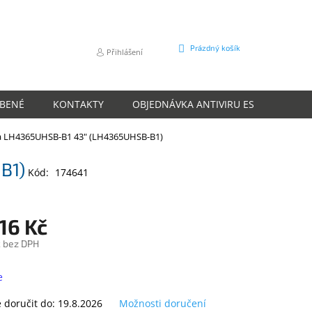
NÁKUPNÍ
Prázdný košík
Přihlášení
KOŠÍK
ÍBENÉ
KONTAKTY
OBJEDNÁVKA ANTIVIRU ESET
O N
a LH4365UHSB-B1 43" (LH4365UHSB-B1)
B1)
Kód:
174641
16 Kč
č bez DPH
e
doručit do:
19.8.2026
Možnosti doručení