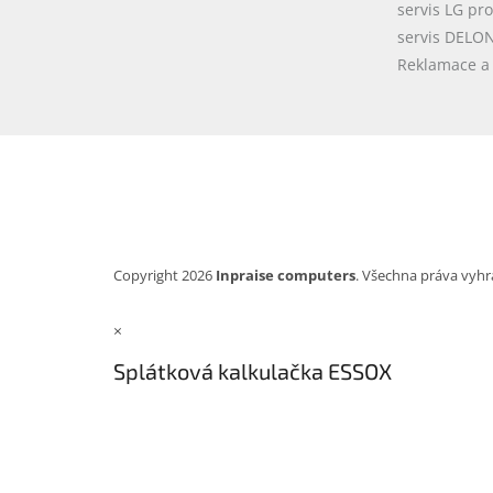
servis LG pr
servis DELO
Reklamace a 
Copyright 2026
Inpraise computers
. Všechna práva vyhr
×
Splátková kalkulačka ESSOX