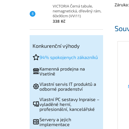
Záruka:
VICTORIA Černá tabule,
nemagnetická, dřevěný rám,
60x90cm (VVI11)
338 Kč
Souv
Konkurenční výhody
94% spokojenych zákazníků
Kamenná prodejna na
Vsetíně
Vlastní servis IT produktů a
odborné poradenství
(
Vlastní PC sestavy Inpraise –
vyladěné herní,
profesionální, kancelářské
Servery a jejich
implementace