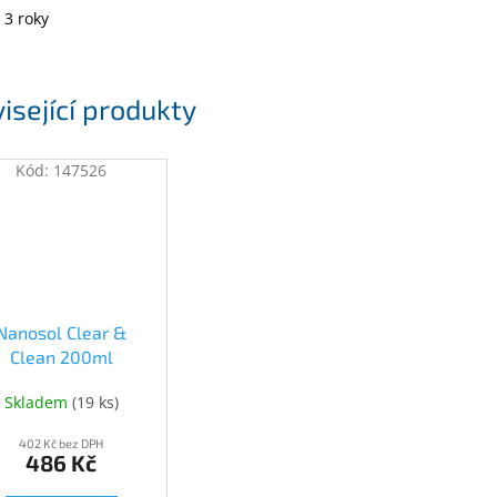
 3 roky
isející produkty
Kód:
147526
Nanosol Clear &
Clean 200ml
4582554220074)
Skladem
(
19 ks
)
402 Kč bez DPH
486 Kč