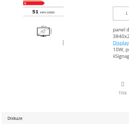
panel d
3840x
Displa
10W, p
iiSigna
TISK
Diskuze