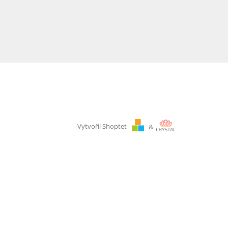
Vytvořil Shoptet
&