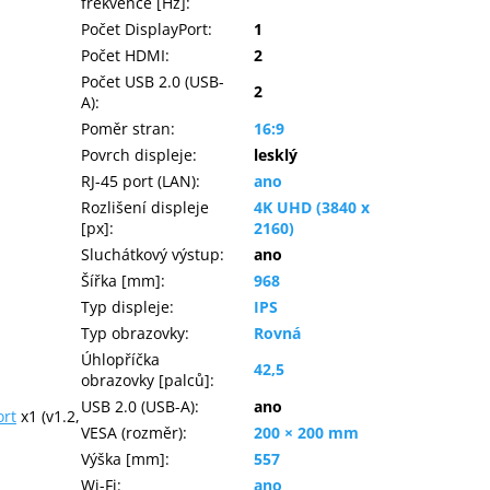
frekvence [Hz]
:
Počet DisplayPort
:
1
Počet HDMI
:
2
Počet USB 2.0 (USB-
2
A)
:
Poměr stran
:
16:9
Povrch displeje
:
lesklý
RJ-45 port (LAN)
:
ano
Rozlišení displeje
4K UHD (3840 x
[px]
:
2160)
Sluchátkový výstup
:
ano
Šířka [mm]
:
968
Typ displeje
:
IPS
Typ obrazovky
:
Rovná
Úhlopříčka
42,5
obrazovky [palců]
:
USB 2.0 (USB-A)
:
ano
ort
x1 (v1.2,
VESA (rozměr)
:
200 × 200 mm
Výška [mm]
:
557
Wi-Fi
:
ano