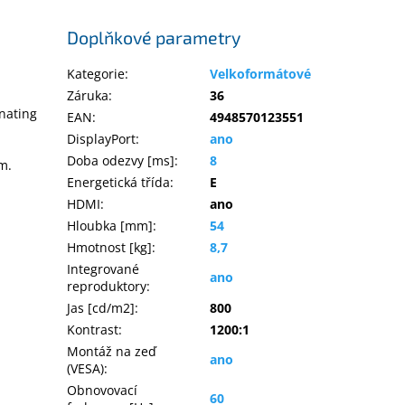
Doplňkové parametry
Kategorie
:
Velkoformátové
Záruka
:
36
inating
EAN
:
4948570123551
DisplayPort
:
ano
Doba odezvy [ms]
:
8
m.
Energetická třída
:
E
HDMI
:
ano
Hloubka [mm]
:
54
Hmotnost [kg]
:
8,7
Integrované
ano
reproduktory
:
Jas [cd/m2]
:
800
Kontrast
:
1200:1
Montáž na zeď
ano
(VESA)
:
Obnovovací
60