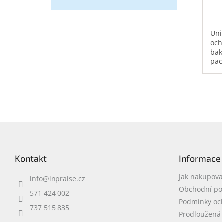
Uni
och
bakt
pac
od 
kou
int
ant
roz
plo
Z
á
p
Kontakt
Informace
a
t
Jak nakupova
info
@
inpraise.cz
í
Obchodní p
571 424 002
Podmínky oc
737 515 835
Prodloužená