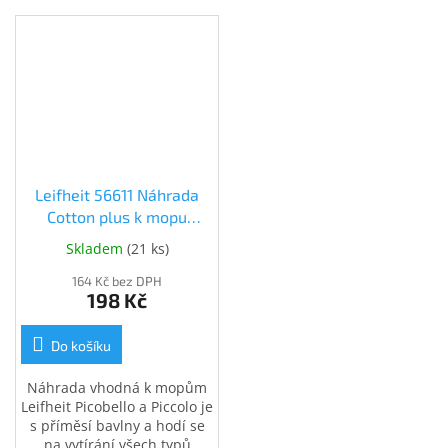
Leifheit 56611 Náhrada
Cotton plus k mopu
Picobello S (56611)
Skladem
(
21 ks
)
164 Kč bez DPH
198 Kč
Do košíku
Náhrada vhodná k mopům
Leifheit Picobello a Piccolo je
s příměsí bavlny a hodí se
na vytírání všech typů