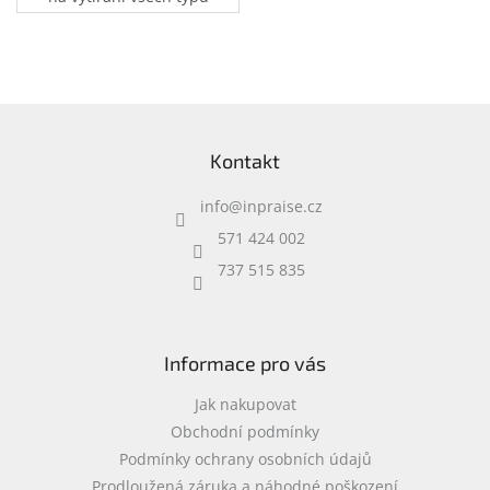
podlah, zejména dlaždic a
kamenných podlah.
Náhradu lze prát v pračce
na 40°C.
Z
á
Kontakt
p
a
info
@
inpraise.cz
t
í
571 424 002
737 515 835
Informace pro vás
Jak nakupovat
Obchodní podmínky
Podmínky ochrany osobních údajů
Prodloužená záruka a náhodné poškození