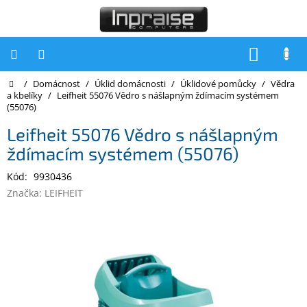
Přejít
na
obsah
NÁKUP
KOŠÍK
Domů
/
Domácnost
/
Úklid domácnosti
/
Úklidové pomůcky
/
Vědra
Počítače
a kbelíky
/
Leifheit 55076 Vědro s nášlapným ždímacím systémem
(55076)
Počítače
Inpraise
Leifheit 55076 Vědro s nášlapným
ždímacím systémem (55076)
Notebooky
Kód:
9930436
Tiskárny
Značka:
LEIFHEIT
Monitory
Akce
a
slevy
Oblíbené
Kontakty