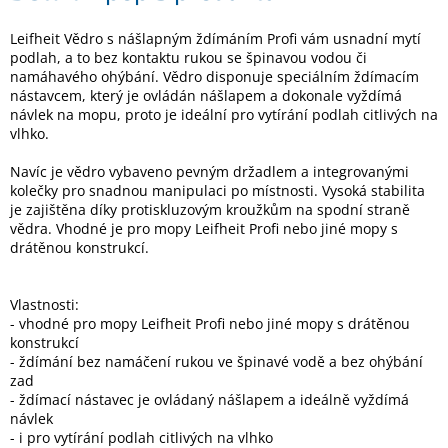
Leifheit Vědro s nášlapným ždímáním Profi vám usnadní mytí
Elektronika
podlah, a to bez kontaktu rukou se špinavou vodou či
namáhavého ohýbání. Vědro disponuje speciálním ždímacím
nástavcem, který je ovládán nášlapem a dokonale vyždímá
Domácnost
návlek na mopu, proto je ideální pro vytírání podlah citlivých na
vlhko.
%
Navíc je vědro vybaveno pevným držadlem a integrovanými
Black
Friday
kolečky pro snadnou manipulaci po místnosti. Vysoká stabilita
je zajištěna díky protiskluzovým kroužkům na spodní straně
vědra. Vhodné je pro mopy Leifheit Profi nebo jiné mopy s
VÝPRODEJ
drátěnou konstrukcí.
Akční
Vlastnosti:
zboží
- vhodné pro mopy Leifheit Profi nebo jiné mopy s drátěnou
konstrukcí
TONERY
- ždímání bez namáčení rukou ve špinavé vodě a bez ohýbání
A
CARTRIDGE
zad
OEM
- ždímací nástavec je ovládaný nášlapem a ideálně vyždímá
návlek
Sestavy
- i pro vytírání podlah citlivých na vlhko
počítačů