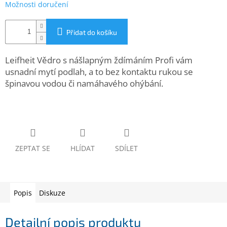
Možnosti doručení
www.inpraise.cz
Gaming
Přidat do košíku
Telefony
Leifheit Vědro s nášlapným ždímáním Profi vám
a
tablety
usnadní mytí podlah, a to bez kontaktu rukou se
špinavou vodou či namáhavého ohýbání.
Cyklo
a
sport
Dílna
a
ZEPTAT SE
HLÍDAT
SDÍLET
zahrada
Velké
spotřebiče
Popis
Diskuze
Počítače
a
Detailní popis produktu
notebooky