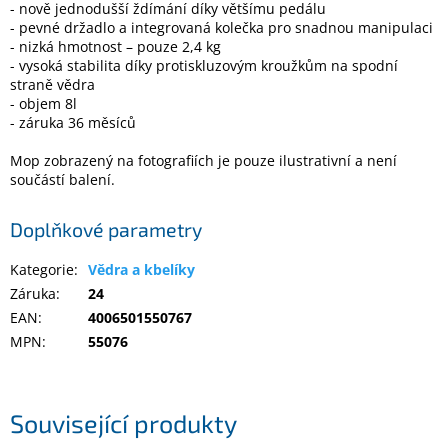
- nově jednodušší ždímání díky většímu pedálu
Inpraise
- pevné držadlo a integrovaná kolečka pro snadnou manipulaci
- nizká hmotnost – pouze 2,4 kg
Kamerové
- vysoká stabilita díky protiskluzovým kroužkům na spodní
systémy
MILESIGHT
straně vědra
- objem 8l
- záruka 36 měsíců
Doprodej
Mop zobrazený na fotografiích je pouze ilustrativní a není
Přihlášení
součástí balení.
Doplňkové parametry
Kategorie
:
Vědra a kbelíky
Záruka
:
24
EAN
:
4006501550767
MPN
:
55076
Související produkty