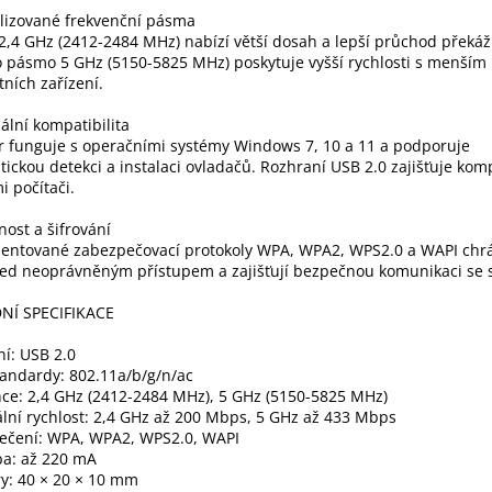
lizované frekvenční pásma
,4 GHz (2412-2484 MHz) nabízí větší dosah a lepší průchod překáž
 pásmo 5 GHz (5150-5825 MHz) poskytuje vyšší rychlosti s menším
tních zařízení.
ální kompatibilita
 funguje s operačními systémy Windows 7, 10 a 11 a podporuje
ickou detekci a instalaci ovladačů. Rozhraní USB 2.0 zajišťuje komp
i počítači.
ost a šifrování
entované zabezpečovací protokoly WPA, WPA2, WPS2.0 a WAPI chrá
ed neoprávněným přístupem a zajišťují bezpečnou komunikaci se sí
NÍ SPECIFIKACE
í: USB 2.0
tandardy: 802.11a/b/g/n/ac
ce: 2,4 GHz (2412-2484 MHz), 5 GHz (5150-5825 MHz)
ní rychlost: 2,4 GHz až 200 Mbps, 5 GHz až 433 Mbps
ečení: WPA, WPA2, WPS2.0, WAPI
ba: až 220 mA
y: 40 × 20 × 10 mm