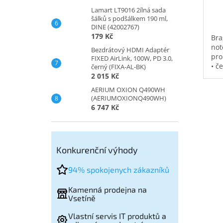
Lamart LT9016 2ílná sada
šálků s podšálkem 190 ml,
DINE (42002767)
179 Kč
Bra
not
Bezdrátový HDMI Adaptér
pro
FIXED AirLink, 100W, PD 3.0,
• č
černý (FIXA-AL-BK)
vod
2 015 Kč
pol
AERIUM OXION Q490WH
na 
(AERIUMOXIONQ490WH)
kap
6 747 Kč
0,3
Konkurenční výhody
94% spokojenych zákazníků
Kamenná prodejna na
Vsetíně
Vlastní servis IT produktů a