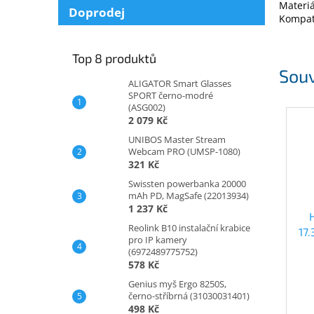
Materiá
Doprodej
Kompati
Top 8 produktů
Souv
ALIGATOR Smart Glasses
SPORT černo-modré
(ASG002)
2 079 Kč
UNIBOS Master Stream
Webcam PRO (UMSP-1080)
321 Kč
Swissten powerbanka 20000
mAh PD, MagSafe (22013934)
1 237 Kč
Reolink B10 instalační krabice
17
pro IP kamery
(6972489775752)
578 Kč
Genius myš Ergo 8250S,
černo-stříbrná (31030031401)
498 Kč