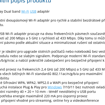
ay Dual band
Wi-Fi
USB
adaptér
ní dvoupásmový Wi-Fi adaptér pro rychlé a stabilní bezdrátové př
tu.
SB Wi-Fi adaptér pracuje na dvou frekvenčních pásmech současně 
ostí až 200 Mbps a 5 GHz s rychlostí až 433 Mbps. Díky tomu si můž
ní pásmo podle aktuální situace a minimalizovat rušení od ostatníc
 je ideální pro upgrade stolních počítačů nebo notebooků bez ve
modulu nebo se slabým signálem. Podporuje moderní Wi-Fi standar
/b/g/n/ac a nabízí pokročilé zabezpečení pro bezpečné připojení k s
nd provoz na frekvencích 2,4 GHz (až 200 Mbps) a 5 GHz (až 433 M
a všech běžných Wi-Fi standardů 802.11ac/n/g/b/a pro maximální
bilitu
lé šifrování WPA, WPA2, WPS2.0 a WAPI pro bezpečné připojení
chá instalace Plug & Play pro
Windows
7/10/11 bez nutnosti ovla
ní rozměry 40 × 20 × 10 mm - téměř neviditelný v USB portu
spotřeba energie maximálně 220 mA pro úsporný provoz
í připojení vhodné pro streaming, online hry a videokonference