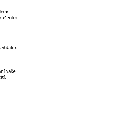
kami,
 rušením
atibilitu
ní vaše
tí.