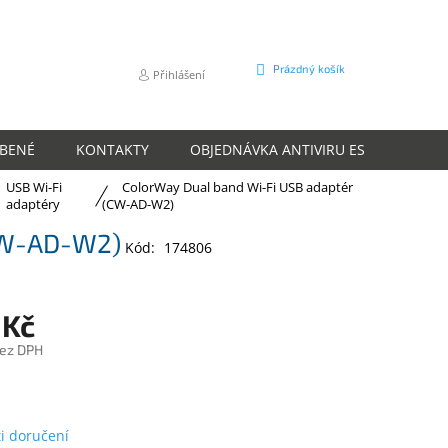
NÁKUPNÍ
Prázdný košík
Přihlášení
KOŠÍK
ÍBENÉ
KONTAKTY
OBJEDNÁVKA ANTIVIRU ESET
O N
USB Wi-Fi
ColorWay Dual band Wi-Fi USB adaptér
adaptéry
(CW-AD-W2)
(CW-AD-W2)
Kód:
174806
 Kč
bez DPH
m
i doručení