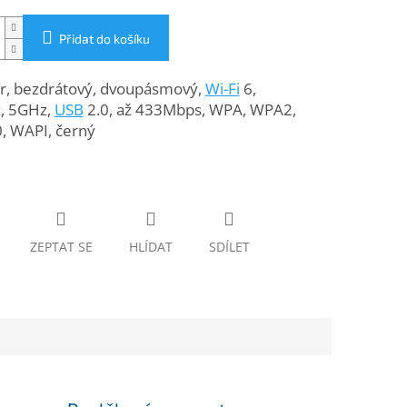
Přidat do košíku
r, bezdrátový, dvoupásmový,
Wi-Fi
6,
, 5GHz,
USB
2.0, až 433Mbps, WPA, WPA2,
, WAPI, černý
ZEPTAT SE
HLÍDAT
SDÍLET