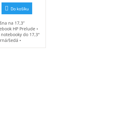
Do košíku
šna na 17,3”
ebook HP Prelude •
 notebooky do 17,3"
erná/šedá •
ěodolná •
strovaná přihrádka
notebook • speciální
sy na příslušenství •
7 kg