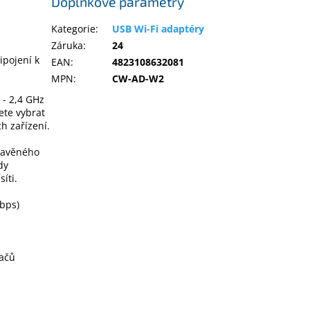
Doplňkové parametry
Kategorie
:
USB Wi-Fi adaptéry
Záruka
:
24
ipojení k
EAN
:
4823108632081
MPN
:
CW-AD-W2
- 2,4 GHz
ete vybrat
h zařízení.
stavěného
dy
íti.
bps)
dačů