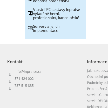
odborné poradenství
Vlastní PC sestavy Inpraise –
vyladěné herní,
profesionální, kancelářské
Servery a jejich
implementace
Z
á
p
Kontakt
Informace
a
t
Jak nakupova
info
@
inpraise.cz
í
Obchodní p
571 424 002
Podmínky oc
737 515 835
Prodloužená
servis LG pr
servis DELO
Reklamace a 