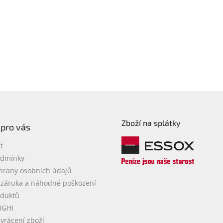
Zboží na splátky
 pro vás
t
odmínky
hrany osobních údajů
 záruka a náhodné poškození
oduktů
NGHI
vrácení zboží