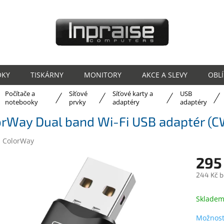
OKY
TISKÁRNY
MONITORY
AKCE A SLEVY
OBL
Počítače a
Síťové
Síťové karty a
USB
ů
notebooky
prvky
adaptéry
adaptéry
orWay Dual band Wi-Fi USB adaptér 
:
ColorWay
295
244 Kč 
Měrná
cena:
Sklade
Možnost