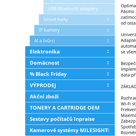
Optima
USB Bluetooth adaptéry
Pásmo 2
zatímco
Síťové karty
od osta
IP kamery
Univerz
AI a tvůrci
Adaptér
automat
Elektronika
se všem
Domácnost
Bezpečn
Implem
% Black Friday
data př
VÝPRODEJ
ZÁKLAD
Akční zboží
Rozhran
Wi-Fi s
TONERY A CARTRIDGE OEM
Frekven
Maximál
Sestavy počítačů Inpraise
Zabezp
Spotře
Kamerové systémy MILESIGHT
Rozměr