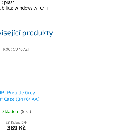
l: plast
bilita: Windows 7/10/11
isející produkty
Kód:
9978721
HP- Prelude Grey
.3" Case (34Y64AA)
(34Y64AA)
Skladem
(
6 ks
)
321 Kč bez DPH
389 Kč