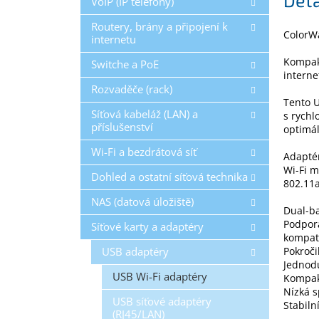
VoIP (IP telefony)
Routery, brány a připojení k
ColorW
internetu
Kompakt
Switche a PoE
interne
Rozvaděče (rack)
Tento U
Síťová kabeláž (LAN) a
s rychl
příslušenství
optimál
Wi-Fi a bezdrátová síť
Adaptér
Wi-Fi 
Dohled a ostatní síťová technika
802.11a
NAS (datová úložiště)
Dual-ba
Podpor
Síťové karty a adaptéry
kompati
USB adaptéry
Pokroči
Jednodu
USB Wi-Fi adaptéry
Kompakt
Nízká 
USB síťové adaptéry
Stabiln
(RJ45/LAN)