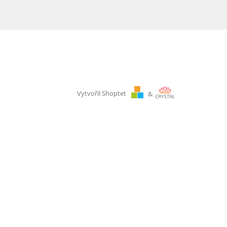
Vytvořil Shoptet
&