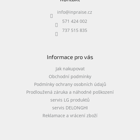
a
info
@
inpraise.cz
t
í
571 424 002
737 515 835
Informace pro vás
Jak nakupovat
Obchodní podmínky
Podmínky ochrany osobních údajů
Prodloužená záruka a náhodné poškození
servis LG produktů
servis DELONGHI
Reklamace a vrácení zboží