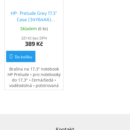
HP- Prelude Grey 17.3"
Case (34Y64AA)
(34Y64AA)
Skladem
(
6 ks
)
321 Kč bez DPH
389 Kč
Do košíku
Brašna na 17,3” notebook
HP Prelude • pro notebooky
do 17,3" • černá/šedá •
voděodolná • polstrovaná
přihrádka na notebook •
speciální kapsy na
příslušenství • 0,37 kg
Z
á
Kontakt
p