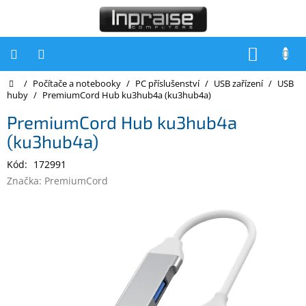
Přejít
na
obsah
NÁKUP
KOŠÍK
Domů
/
Počítače a notebooky
/
PC příslušenství
/
USB zařízení
/
USB
Počítače
huby
/
PremiumCord Hub ku3hub4a (ku3hub4a)
Počítače
PremiumCord Hub ku3hub4a
Inpraise
(ku3hub4a)
Notebooky
Kód:
172991
Tiskárny
Značka:
PremiumCord
Monitory
Akce
a
slevy
Oblíbené
Kontakty