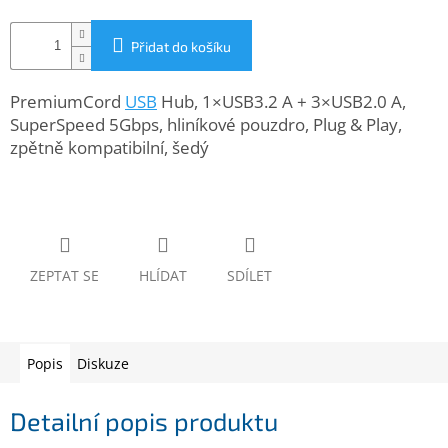
www.inpraise.cz
Přidat do košíku
Gaming
PremiumCord
USB
Hub, 1×USB3.2 A + 3×USB2.0 A,
Telefony
a
SuperSpeed 5Gbps, hliníkové pouzdro, Plug & Play,
tablety
zpětně kompatibilní, šedý
Cyklo
a
sport
Dílna
ZEPTAT SE
HLÍDAT
SDÍLET
a
zahrada
Velké
Popis
Diskuze
spotřebiče
Detailní popis produktu
Počítače
a
notebooky