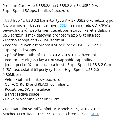
PremiumCord Hub USB3.2A na USB3.2 A + 3x USB2.0 A,
SuperSpeed 5Gbps, hliníkové pouzdro
Elektronika
-
USB
hub 1x USB 3.2 konektor typu A + 3x USB2.0 konektor typu
A pro připojení klávesnice, myši,
SSD
, flash paměťi, CD-R/RW's,
Domácnost
pevných disků, web kamer, čteček paměťových karet a dalších
USB zařízení s max.datovým přenosem až 5 Gigabits/sec
- Možno zapojit až 127 USB zařízení
%
- Podporuje rychlost přenosu SuperSpeed USB 3.2, Gen 1,
Black
Friday
SuperSpeed 5Gbps
- Zpětně kompatibilní s USB 3.0 & 2.0 & 1.1 zařízeními.
- Podporuje: Plug & Play a Hot Swappable capability.
VÝPRODEJ
- Jeden port může pracovat rychlostí: SuperSpeed USB 3.2 Gen
1 (5Gbps), ostatní tři porty rychlostí High Speed USB 2.0
(480Mbps)
Akční
- Velmi kvalitní hliníkové pouzdro
zboží
- CE, FCC, RoHS and REACH compliant.
- Použití bez SW a instalace
TONERY
- Barva: šedivá space
A
CARTRIDGE
- Délka přívodního kabelu: 10 cm
OEM
- Kompatibilní se zařízeními: Macbook 2015, 2016, 2017,
Sestavy
Macbook Pro, iMac, 13", 15", Google Chrome Pixel,
DELL
počítačů