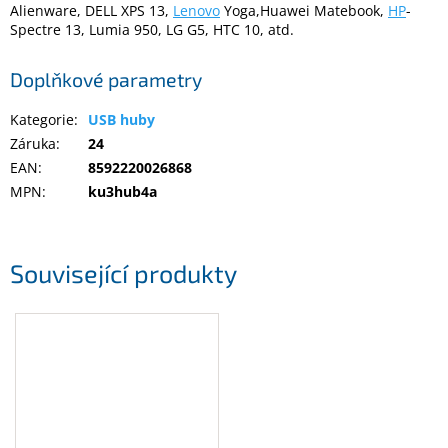
Alienware, DELL XPS 13,
Lenovo
Yoga,Huawei Matebook,
HP
-
Inpraise
Spectre 13, Lumia 950, LG G5, HTC 10, atd.
Kamerové
systémy
Doplňkové parametry
MILESIGHT
Kategorie
:
USB huby
Doprodej
Záruka
:
24
EAN
:
8592220026868
Přihlášení
MPN
:
ku3hub4a
Související produkty