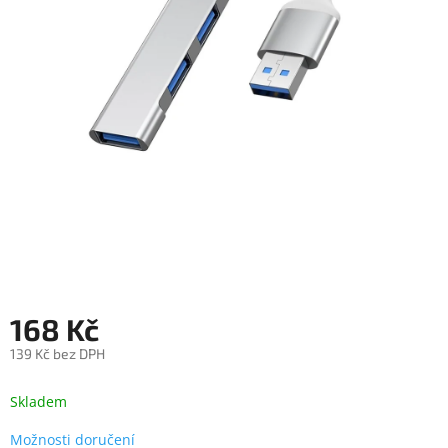
objednávka
antiviru
ESET
O
nás
Realizované
projekty
Obchodní
podmínky
Autorizované
servisy
168 Kč
Rozšíření
záruk
a
139 Kč bez DPH
pojištění
Měrná
cena:
Skladem
Splátky
ESSOX
Možnosti doručení