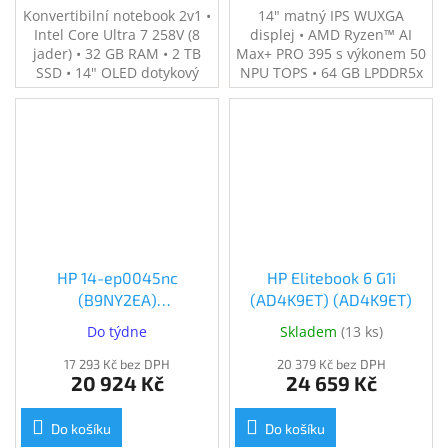
Konvertibilní notebook 2v1 •
14" matný IPS WUXGA
Intel Core Ultra 7 258V (8
displej • AMD Ryzen™ AI
jader) • 32 GB RAM • 2 TB
Max+ PRO 395 s výkonem 50
SSD • 14" OLED dotykový
NPU TOPS • 64 GB LPDDR5x
displej s 2.8K rozlišením
RAM • 2 TB SSD •
(120 Hz) • Grafika Intel Arc
Integrovaná grafika AMD
140V • Dva porty
Radeon™ 8060S • Hmotnost
Thunderbolt 4 • Čtečka
1,57 kg • Windows 11 Pro •
otisků prstů • Hmotnost 1,34
Záruka 3 roky
kg • Windows 11 Pro
HP 14-ep0045nc
HP Elitebook 6 G1i
(B9NY2EA)
(AD4K9ET) (AD4K9ET)
(B9NY2EA#BCM)
Do týdne
Skladem
(
13 ks
)
17 293 Kč bez DPH
20 379 Kč bez DPH
20 924 Kč
24 659 Kč
Do košíku
Do košíku