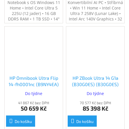
Notebook s OS Windows 11
Konvertibilní AI PC • Stříbrná
Home • Intel Core Ultra 5
• Win 11 Home • Intel Core
225U (12 jader) • 16 GB
Ultra 7 258V (Lunar Lake) •
DDR5 RAM • 1 TB SSD • 14"
Intel Arc 140V Graphics • 32
matný Full HD IPS displej •
GB RAM • 1 TB SSD • 14"
Integrovaná grafika Intel® •
2.8K OLED 120 Hz dotyk. •
Podsvícená klávesnice •
WiFi 7, BT 5.4 • IR 5MP
Hmotnost 1,4 kg • USB-C s
kamera • Hmotnost 1,40 kg •
DisplayPortem a napájením
Pero v balení
• Wi-Fi 6 a Bluetooth
HP Omnibook Ultra Flip
HP ZBook Ultra 14 G1a
14-fh0001nc (B9NY4EA)
(B30G0ES) (B30G0ES)
Do týdne
Do týdne
41 867 Kč bez DPH
70 577 Kč bez DPH
50 659 Kč
85 398 Kč
Do košíku
Do košíku