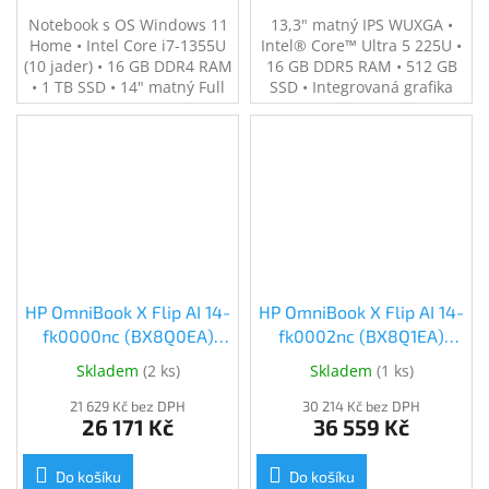
Notebook s OS Windows 11
13,3" matný IPS WUXGA •
Home • Intel Core i7-1355U
Intel® Core™ Ultra 5 225U •
(10 jader) • 16 GB DDR4 RAM
16 GB DDR5 RAM • 512 GB
• 1 TB SSD • 14" matný Full
SSD • Integrovaná grafika
HD IPS displej • Integrovaná
Intel® • 2x Thunderbolt™ 4 •
grafika Intel® Iris Xe •
WiFi 7 • Podsvícená
Podsvícená klávesnice • Wi-
klávesnice • FHD kamera s
Fi 6 a Bluetooth 5.4 •
krytkou • Čtečka otisků prstů
Hmotnost 1,4 kg • Výdrž
• Hmotnost 1,32 kg •
baterie až 9 hod.
Windows 11 Pro
HP OmniBook X Flip AI 14-
HP OmniBook X Flip AI 14-
fk0000nc (BX8Q0EA)
fk0002nc (BX8Q1EA)
(BX8Q0EA)
(BX8Q1EA)
Skladem
(
2 ks
)
Skladem
(
1 ks
)
21 629 Kč bez DPH
30 214 Kč bez DPH
26 171 Kč
36 559 Kč
Do košíku
Do košíku