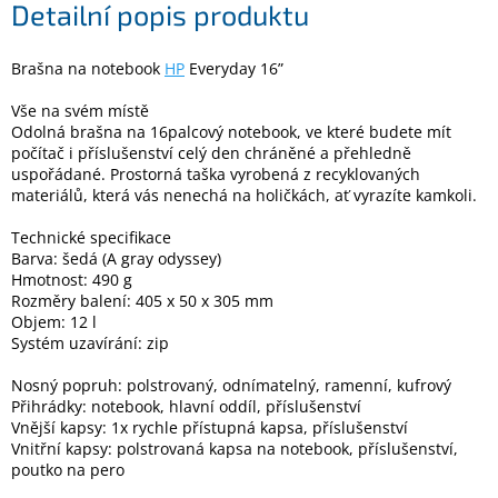
Detailní popis produktu
Elektronika
Brašna na notebook
HP
Everyday 16”
Vše na svém místě
Domácnost
Odolná brašna na 16palcový notebook, ve které budete mít
počítač i příslušenství celý den chráněné a přehledně
uspořádané. Prostorná taška vyrobená z recyklovaných
%
Black
materiálů, která vás nenechá na holičkách, ať vyrazíte kamkoli.
Friday
Technické specifikace
Barva: šedá (A gray odyssey)
VÝPRODEJ
Hmotnost: 490 g
Rozměry balení: 405 x 50 x 305 mm
Objem: 12 l
Akční
Systém uzavírání: zip
zboží
Nosný popruh: polstrovaný, odnímatelný, ramenní, kufrový
TONERY
A
Přihrádky: notebook, hlavní oddíl, příslušenství
CARTRIDGE
Vnější kapsy: 1x rychle přístupná kapsa, příslušenství
OEM
Vnitřní kapsy: polstrovaná kapsa na notebook, příslušenství,
poutko na pero
Sestavy
počítačů