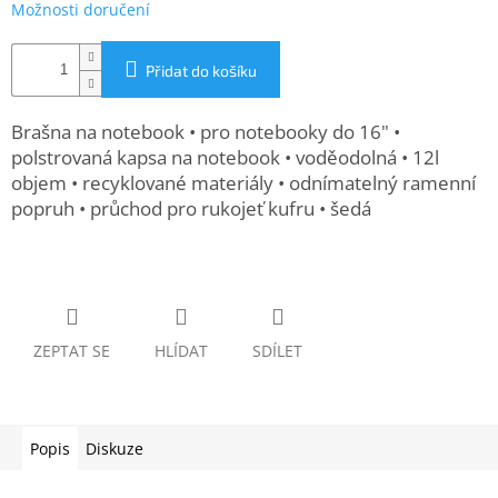
Možnosti doručení
www.inpraise.cz
Gaming
Přidat do košíku
Telefony
Brašna na notebook • pro notebooky do 16" •
a
tablety
polstrovaná kapsa na notebook • voděodolná • 12l
objem • recyklované materiály • odnímatelný ramenní
popruh • průchod pro rukojeť kufru • šedá
Cyklo
a
sport
Dílna
a
zahrada
ZEPTAT SE
HLÍDAT
SDÍLET
Velké
spotřebiče
Popis
Diskuze
Počítače
a
notebooky