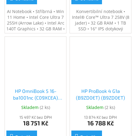
AI Notebook • Stříbrná • Win
Konvertibilní notebook •
11 Home • Intel Core Ultra 7
Intel® Core™ Ultra 7 258V (8
255H (Arrow Lake) • Intel Arc
jader) • 32 GB RAM • 1 TB
140T Graphics • 32 GB RAM •
SSD • 16" IPS dotykový
1 TB SSD • 14" 2.8K OLED
displej (400 nitů) • Grafika
120 Hz • WiFi 7, BT 5.4 • IR
Intel® Arc™ 140V •
5MP kamera • Hmotnost
Thunderbolt 4, USB-C a USB
1,41 kg
3.2 porty • HDMI 2.1 •
Hmotnost 1,88 kg • Dotykové
pero v balení • Windows 11
HP OmniBook 5 16-
HP ProBook 4 G1a
ba1001nc (C09XCEA)
(B9ZD0ET) (B9ZD0ET)
(C09XCEA)
Skladem
(
2 ks
)
Skladem
(
2 ks
)
15 497 Kč bez DPH
13 874 Kč bez DPH
18 751 Kč
16 788 Kč