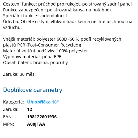
Inpraise
Cestovní funkce: průchod pro rukojeť, polstrovaný zadní panel
Funkce zabezpečení: polstrovaná kapsa na notebook
Speciální funkce: voděodolnost
Kamerové
systémy
Údržba: Otřete čistým, vlhkým hadříkem a nechte uschnout na
MILESIGHT
vzduchu.
Vnější materiál: polyester 600D (60 % podíl recyklovaných
Doprodej
plastů PCR (Post-Consumer Recycled))
Materiál vnitřní podšívky: 100% polyester
Přihlášení
Výplňový materiál: pěna EPE
Obsah balení: brašna, popruhy
Záruka: 36 měs.
Doplňkové parametry
Kategorie
:
Úhlopříčka 16"
Záruka
:
12
EAN
:
198122601936
MPN
:
A08JTAA