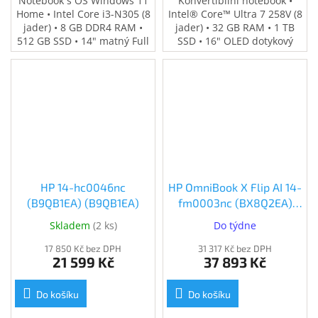
Notebook s OS Windows 11
Konvertibilní notebook •
Home • Intel Core i3-N305 (8
Intel® Core™ Ultra 7 258V (8
jader) • 8 GB DDR4 RAM •
jader) • 32 GB RAM • 1 TB
512 GB SSD • 14" matný Full
SSD • 16" OLED dotykový
HD IPS displej • Integrovaná
displej s 2.8K rozlišením
grafika Intel® UHD •
(120 Hz) • Grafika Intel®
Podsvícená klávesnice • Wi-
Arc™ 140V • Thunderbolt 4 a
Fi 6 a Bluetooth 5.4 •
další USB porty • HDMI 2.1 •
Hmotnost 1,4 kg • Výdrž
Hmotnost 1,88 kg • Dotykové
baterie až 8 hod.
pero v balení
HP 14-hc0046nc
HP OmniBook X Flip AI 14-
(B9QB1EA) (B9QB1EA)
fm0003nc (BX8Q2EA)
(BX8Q2EA)
Skladem
(
2 ks
)
Do týdne
17 850 Kč bez DPH
31 317 Kč bez DPH
21 599 Kč
37 893 Kč
Do košíku
Do košíku