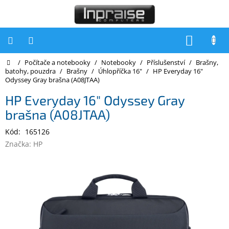
Přejít
na
obsah
NÁKUP
KOŠÍK
Domů
/
Počítače a notebooky
/
Notebooky
/
Příslušenství
/
Brašny,
Počítače
batohy, pouzdra
/
Brašny
/
Úhlopříčka 16"
/
HP Everyday 16"
Odyssey Gray brašna (A08JTAA)
Počítače
Inpraise
HP Everyday 16" Odyssey Gray
brašna (A08JTAA)
Notebooky
Kód:
165126
Tiskárny
Značka:
HP
Monitory
Akce
a
slevy
Oblíbené
Kontakty