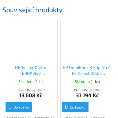
Související produkty
HP 14-ep0042nc
HP OmniBook X Flip NG AI
(B9NX9EA)
PC 16-as0003nc
(B9NX9EA#BCM)
(BX8V1EA) (BX8V1EA)
Skladem
(
1 ks
)
Skladem
(
1 ks
)
11 246 Kč bez DPH
30 739 Kč bez DPH
13 608 Kč
37 194 Kč
Do košíku
Do košíku