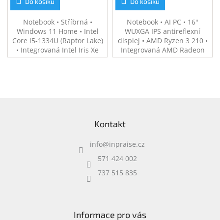
Do košíku
Do košíku
Notebook • Stříbrná •
Notebook • AI PC • 16"
Windows 11 Home • Intel
WUXGA IPS antireflexní
Core i5-1334U (Raptor Lake)
displej • AMD Ryzen 3 210 •
• Integrovaná Intel Iris Xe
Integrovaná AMD Radeon
Graphics • 16 GB RAM • 512
740M • 8 GB RAM • 512 GB
GB SSD • 16" WUXGA OLED
SSD • Windows 11 Home •
displej • Wi-Fi 6, BT 5.4 • FHD
Wi-Fi 6E, Bluetooth 5.3 • FHD
IR kamera • Hmotnost 1,77
kamera 1080p • Zvuk od Poly
kg
Studio • Hmotnost 1,75 kg
Z
á
Kontakt
p
a
info
@
inpraise.cz
t
í
571 424 002
737 515 835
Informace pro vás