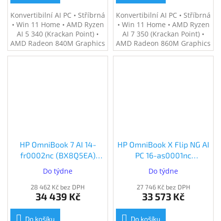
Konvertibilní AI PC • Stříbrná
Konvertibilní AI PC • Stříbrná
• Win 11 Home • AMD Ryzen
• Win 11 Home • AMD Ryzen
AI 5 340 (Krackan Point) •
AI 7 350 (Krackan Point) •
AMD Radeon 840M Graphics
AMD Radeon 860M Graphics
• 16 GB RAM • 1 TB SSD • 14"
• 32 GB RAM • 1 TB SSD • 14"
WUXGA IPS dotyk. • Wi-Fi 7,
2.8K OLED 120 Hz dotyk. •
BT 5.4 • IR 5MP kamera •
Wi-Fi 7, BT 5.4 • IR 5MP
Hmotnost 1,40 kg • Pero v
kamera • Hmotnost 1,40 kg •
balení
Pero
HP OmniBook 7 AI 14-
HP OmniBook X Flip NG AI
fr0002nc (BX8Q5EA)
PC 16-as0001nc
(BX8Q5EA#BCM)
(BX8V0EA) (BX8V0EA)
Do týdne
Do týdne
28 462 Kč bez DPH
27 746 Kč bez DPH
34 439 Kč
33 573 Kč
Do košíku
Do košíku