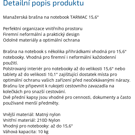
Detailní popis produktu
Elektronika
Manažerská brašna na notebook TARMAC 15,6"
Perfektní organizace vnitřního prostoru
Domácnost
Firemní neformální a praktický design
Odolné materiály a optimální ochrana
%
Brašna na notebook s několika přihrádkami vhodná pro 15,6"
Black
Friday
notebooky. Vhodná pro firemní i neformální každodenní
použití.
Polstrovaný interiér pro notebooky až do velikosti 15,6" nebo
VÝPRODEJ
tablety až do velikosti 10,1" zajišťující dostatek místa pro
optimální ochranu vašich zařízení před neočekávanými nárazy.
Brašnu lze připevnit k rukojeti cestovního zavazadla na
Akční
kolečkách pro snazší cestování.
zboží
Dvě přední kapsy jsou vhodné pro cennosti, dokumenty a často
používané menší předměty.
TONERY
A
CARTRIDGE
Vnější materiál: Matný nylon
OEM
Vnitřní materiál: 210D Nylon
Vhodný pro notebooky: až do 15,6"
Sestavy
Váhová kapacita: 10 kg
počítačů