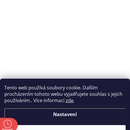
Tento web používá soubory cookie. Dalším
procházením tohoto webu vyjadřujete souhlas s jejich
používáním.. Více informací
zde
.
Nastavení
ě
Zobrazit