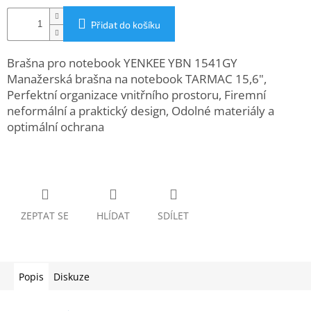
www.inpraise.cz
Přidat do košíku
Gaming
Brašna pro notebook YENKEE YBN 1541GY
Telefony
Manažerská brašna na notebook TARMAC 15,6",
a
tablety
Perfektní organizace vnitřního prostoru, Firemní
neformální a praktický design, Odolné materiály a
optimální ochrana
Cyklo
a
sport
Dílna
a
zahrada
ZEPTAT SE
HLÍDAT
SDÍLET
Velké
spotřebiče
Popis
Diskuze
Počítače
a
notebooky