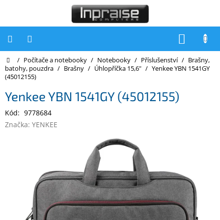
Přejít
na
obsah
NÁKUP
KOŠÍK
Domů
/
Počítače a notebooky
/
Notebooky
/
Příslušenství
/
Brašny,
Počítače
batohy, pouzdra
/
Brašny
/
Úhlopříčka 15,6"
/
Yenkee YBN 1541GY
(45012155)
Počítače
Inpraise
Yenkee YBN 1541GY (45012155)
Notebooky
Kód:
9778684
Značka:
YENKEE
Tiskárny
Monitory
Akce
a
slevy
Oblíbené
Kontakty