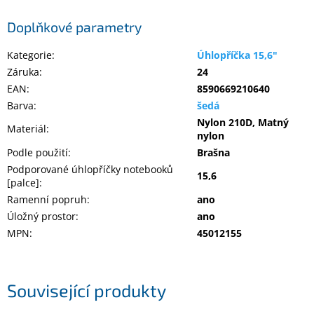
Inpraise
Doplňkové parametry
Kamerové
systémy
Kategorie
:
Úhlopříčka 15,6"
MILESIGHT
Záruka
:
24
EAN
:
8590669210640
Doprodej
Barva
:
šedá
Přihlášení
Nylon 210D, Matný
Materiál
:
nylon
Podle použití
:
Brašna
Podporované úhlopříčky notebooků
15,6
[palce]
:
Ramenní popruh
:
ano
Úložný prostor
:
ano
MPN
:
45012155
Související produkty