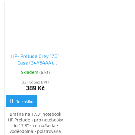
HP- Prelude Grey 17.3"
Case (34Y64AA)
(34Y64AA)
Skladem
(
6 ks
)
321 Kč bez DPH
389 Kč
Do košíku
Brašna na 17,3” notebook
HP Prelude • pro notebooky
do 17,3" • černá/šedá •
voděodolná • polstrovaná