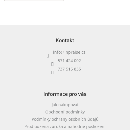
přihrádka na notebook •
speciální kapsy na
příslušenství • 0,37 kg
Z
á
Kontakt
p
a
info
@
inpraise.cz
t
í
571 424 002
737 515 835
Informace pro vás
Jak nakupovat
Obchodní podmínky
Podmínky ochrany osobních údajů
Prodloužená záruka a náhodné poškození