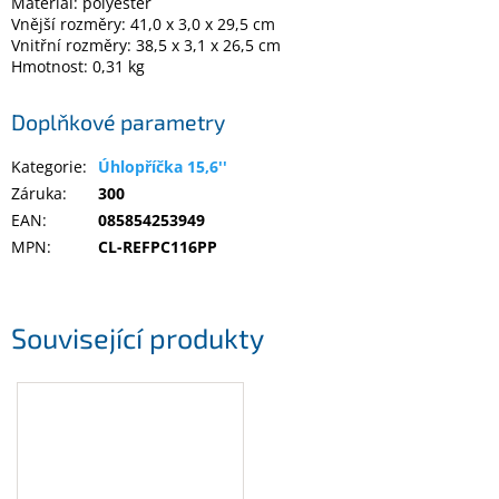
Materiál: polyester
Inpraise
Vnější rozměry: 41,0 x 3,0 x 29,5 cm
Vnitřní rozměry: 38,5 x 3,1 x 26,5 cm
Kamerové
Hmotnost: 0,31 kg
systémy
MILESIGHT
Doplňkové parametry
Doprodej
Kategorie
:
Úhlopříčka 15,6''
Záruka
:
300
Přihlášení
EAN
:
085854253949
MPN
:
CL-REFPC116PP
Související produkty