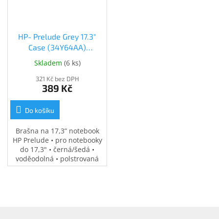
HP- Prelude Grey 17.3"
Case (34Y64AA)
(34Y64AA)
Skladem
(
6 ks
)
321 Kč bez DPH
389 Kč
Do košíku
Brašna na 17,3” notebook
HP Prelude • pro notebooky
do 17,3" • černá/šedá •
voděodolná • polstrovaná
přihrádka na notebook •
speciální kapsy na
příslušenství • 0,37 kg
Z