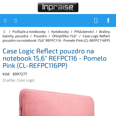
Přejít
na
obsah
NÁKUP
KOŠÍK
Domů
/
Počítače a notebooky
/
Notebooky
/
Příslušenství
/
Brašny,
Počítače
batohy, pouzdra
/
Pouzdra
/
Úhlopříčka 15,6''
/
Case Logic Reflect
pouzdro na notebook 15,6" REFPC116 - Pomelo Pink (CL-REFPC116PP)
Počítače
Inpraise
Case Logic Reflect pouzdro na
notebook 15,6" REFPC116 - Pomelo
Notebooky
Pink (CL-REFPC116PP)
Tiskárny
Kód:
8997277
Monitory
Značka:
Case Logic
Akce
a
slevy
Oblíbené
Kontakty