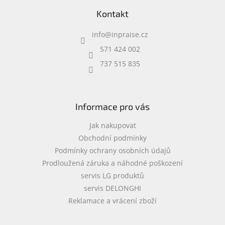
á
Kontakt
p
a
info
@
inpraise.cz
t
í
571 424 002
737 515 835
Informace pro vás
Jak nakupovat
Obchodní podmínky
Podmínky ochrany osobních údajů
Prodloužená záruka a náhodné poškození
servis LG produktů
servis DELONGHI
Reklamace a vrácení zboží