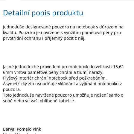
Detailní popis produktu
Elektronika
Jednoduše designované pouzdro na notebook s důrazem na
Domácnost
kvalitu. Pouzdro je navržené s využitím paměťové pěny pro
prvotřídní ochranu i příjemný pocit z něj.
%
Black
Friday
Jasné jednoduché provedení pro notebook do velikosti 15,6“.
6mm vrstva paměťové pěny chrání a tlumí nárazy.
VÝPRODEJ
Plyšový interiér chrání notebook před poškrabáním.
Asymetrický zip usnadňuje vkládání a vyjímání notebooku z
Akční
pouzdra.
zboží
Toto jednoduše navržené pouzdro umožňuje nošení samo o
sobě nebo ve vaší oblíbené kabelce.
TONERY
A
CARTRIDGE
OEM
Barva: Pomelo Pink
Sestavy
počítačů