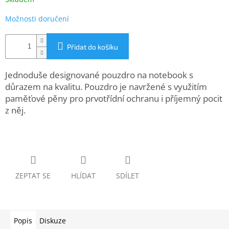
www.inpraise.cz
Možnosti doručení
Gaming
Přidat do košíku
Telefony
a
tablety
Jednoduše designované pouzdro na notebook s
důrazem na kvalitu. Pouzdro je navržené s využitím
Cyklo
paměťové pěny pro prvotřídní ochranu i příjemný pocit
a
z něj.
sport
Dílna
a
zahrada
ZEPTAT SE
HLÍDAT
SDÍLET
Velké
spotřebiče
Počítače
Popis
Diskuze
a
notebooky