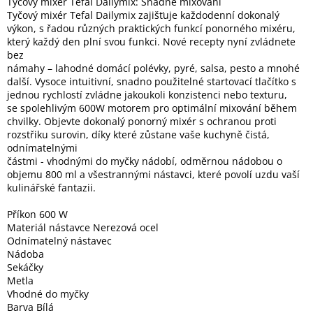
Tyčový mixér Tefal Dailymix: Snadné mixování
Tyčový mixér Tefal Dailymix zajišťuje každodenní dokonalý
výkon, s řadou různých praktických funkcí ponorného mixéru,
Elektronika
který každý den plní svou funkci. Nové recepty nyní zvládnete
bez
námahy – lahodné domácí polévky, pyré, salsa, pesto a mnohé
Domácnost
další. Vysoce intuitivní, snadno použitelné startovací tlačítko s
jednou rychlostí zvládne jakoukoli konzistenci nebo texturu,
se spolehlivým 600W motorem pro optimální mixování během
%
chvilky. Objevte dokonalý ponorný mixér s ochranou proti
Black
Friday
rozstřiku surovin, díky které zůstane vaše kuchyně čistá,
odnímatelnými
částmi - vhodnými do myčky nádobí, odměrnou nádobou o
VÝPRODEJ
objemu 800 ml a všestrannými nástavci, které povolí uzdu vaší
kulinářské fantazii.
Akční
Příkon 600 W
zboží
Materiál nástavce Nerezová ocel
Odnímatelný nástavec
TONERY
Nádoba
A
CARTRIDGE
Sekáčky
OEM
Metla
Vhodné do myčky
Sestavy
Barva Bílá
počítačů