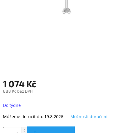
objednávka
antiviru
ESET
O
nás
Realizované
projekty
Obchodní
podmínky
Autorizované
1 074 Kč
servisy
888 Kč bez DPH
Rozšíření
Měrná
záruk
a
cena:
Do týdne
pojištění
Můžeme doručit do:
19.8.2026
Možnosti doručení
Splátky
ESSOX