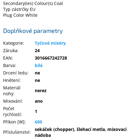
Secondary(ies) Colour(s) Coal
Inpraise
Typ zástrčky EU
Plug Color White
Kamerové
systémy
MILESIGHT
Doplňkové parametry
Doprodej
Kategorie
:
Tyčové mixéry
Záruka
:
24
Přihlášení
EAN
:
3016667242728
Barva
:
bílá
Drcení ledu
:
ne
Hnětení
:
ne
Materiál
nerez
nohy
:
Mixování
:
ano
Počet
1
rychlostí
:
Příkon [W]
:
600
sekáček (chopper), šlehací metla, mixovací
Příslušenství
:
nádoba