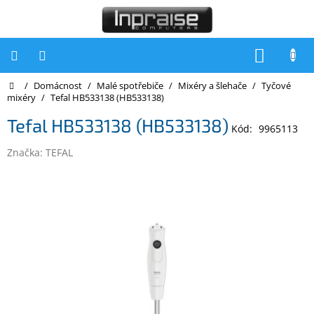
Přejít
na
obsah
NÁKUP
KOŠÍK
Domů
/
Domácnost
/
Malé spotřebiče
/
Mixéry a šlehače
/
Tyčové
Počítače
mixéry
/
Tefal HB533138 (HB533138)
Počítače
Tefal HB533138 (HB533138)
Inpraise
Kód:
9965113
Značka:
TEFAL
Notebooky
Tiskárny
Monitory
Akce
a
slevy
Oblíbené
Kontakty