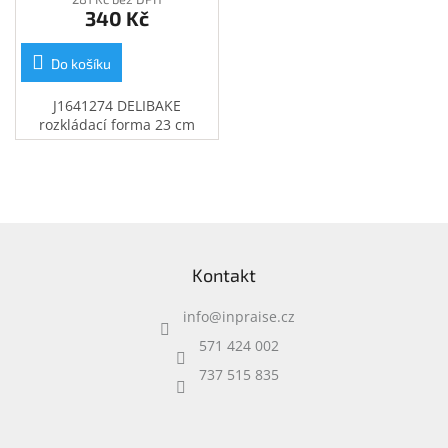
340 Kč
Do košíku
J1641274 DELIBAKE
rozkládací forma 23 cm
Z
á
Kontakt
p
a
info
@
inpraise.cz
t
í
571 424 002
737 515 835