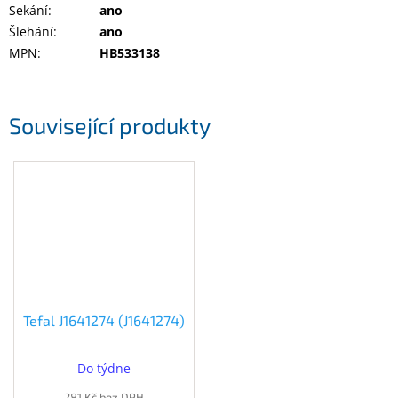
Sekání
:
ano
Šlehání
:
ano
MPN
:
HB533138
Související produkty
Tefal J1641274 (J1641274)
Do týdne
281 Kč bez DPH