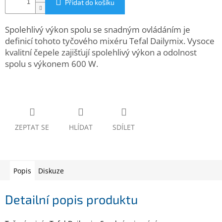
Přidat do košíku
www.inpraise.cz
Gaming
Spolehlivý výkon spolu se snadným ovládáním je
definicí tohoto tyčového mixéru Tefal Dailymix. Vysoce
kvalitní čepele zajišťují spolehlivý výkon a odolnost
Telefony
a
spolu s výkonem 600 W.
tablety
Cyklo
a
sport
ZEPTAT SE
HLÍDAT
SDÍLET
Dílna
a
zahrada
Popis
Diskuze
Velké
spotřebiče
Detailní popis produktu
Počítače
a
notebooky