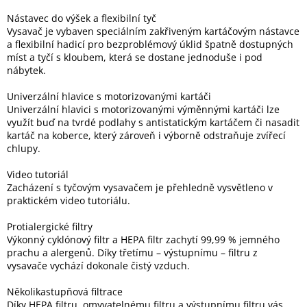
Nástavec do výšek a flexibilní tyč
Vysavač je vybaven speciálním zakřiveným kartáčovým nástavce
a flexibilní hadicí pro bezproblémový úklid špatně dostupných
míst a tyčí s kloubem, která se dostane jednoduše i pod
nábytek.
Univerzální hlavice s motorizovanými kartáči
Univerzální hlavici s motorizovanými výměnnými kartáči lze
využít buď na tvrdé podlahy s antistatickým kartáčem či nasadit
kartáč na koberce, který zároveň i výborně odstraňuje zvířecí
chlupy.
Video tutoriál
Zacházení s tyčovým vysavačem je přehledně vysvětleno v
praktickém video tutoriálu.
Protialergické filtry
Výkonný cyklónový filtr a HEPA filtr zachytí 99,99 % jemného
prachu a alergenů. Díky třetímu – výstupnímu – filtru z
vysavače vychází dokonale čistý vzduch.
Několikastupňová filtrace
Díky HEPA filtru, omyvatelnému filtru a výstupnímu filtru vás