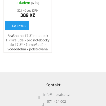
(34Y64AA)
Skladem
(
6 ks
)
321 Kč bez DPH
389 Kč
Do košíku
Brašna na 17,3” notebook
HP Prelude • pro notebooky
do 17,3" • černá/šedá •
voděodolná • polstrovaná
přihrádka na notebook •
speciální kapsy na
příslušenství • 0,37 kg
Z
á
Kontakt
p
a
info
@
inpraise.cz
t
í
571 424 002