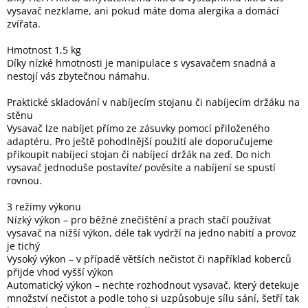
vysavač nezklame, ani pokud máte doma alergika a domácí
zvířata.
Hmotnost 1,5 kg
Díky nízké hmotnosti je manipulace s vysavačem snadná a
nestojí vás zbytečnou námahu.
Praktické skladování v nabíjecím stojanu či nabíjecím držáku na
stěnu
Vysavač lze nabíjet přímo ze zásuvky pomocí přiloženého
adaptéru. Pro ještě pohodlnější použití ale doporučujeme
přikoupit nabíjecí stojan či nabíjecí držák na zeď. Do nich
vysavač jednoduše postavíte/ pověsíte a nabíjení se spustí
rovnou.
3 režimy výkonu
Nízký výkon – pro běžné znečištění a prach stačí používat
vysavač na nižší výkon, déle tak vydrží na jedno nabití a provoz
je tichý
Vysoký výkon – v případě větších nečistot či například koberců
přijde vhod vyšší výkon
Automatický výkon – nechte rozhodnout vysavač, který detekuje
množství nečistot a podle toho si uzpůsobuje sílu sání, šetří tak