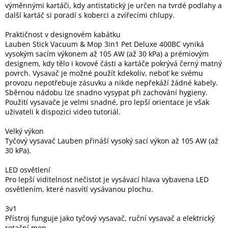
výměnnými kartáči, kdy antistatický je určen na tvrdé podlahy a
další kartáč si poradí s koberci a zvířecími chlupy.
Praktičnost v designovém kabátku
Lauben Stick Vacuum & Mop 3in1 Pet Deluxe 400BC vyniká
vysokým sacím výkonem až 105 AW (až 30 kPa) a prémiovým
designem, kdy tělo i kovové části a kartáče pokrývá černý matný
povrch. Vysavač je možné použít kdekoliv, neboť ke svému
provozu nepotřebuje zásuvku a nikde nepřekáží žádné kabely.
Sběrnou nádobu lze snadno vysypat při zachování hygieny.
Použití vysavače je velmi snadné, pro lepší orientace je však
uživateli k dispozici video tutoriál.
Velký výkon
Tyčový vysavač Lauben přináší vysoký sací výkon až 105 AW (až
30 kPa).
LED osvětlení
Pro lepší viditelnost nečistot je vysávací hlava vybavena LED
osvětlením, které nasvítí vysávanou plochu.
3v1
Přístroj funguje jako tyčový vysavač, ruční vysavač a elektrický
rotační mop.