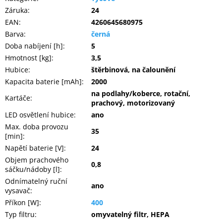
Záruka
:
24
EAN
:
4260645680975
Barva
:
černá
Doba nabíjení [h]
:
5
Hmotnost [kg]
:
3,5
Hubice
:
štěrbinová, na čalounění
Kapacita baterie [mAh]
:
2000
na podlahy/koberce, rotační,
Kartáče
:
prachový, motorizovaný
LED osvětlení hubice
:
ano
Max. doba provozu
35
[min]
:
Napětí baterie [V]
:
24
Objem prachového
0,8
sáčku/nádoby [l]
:
Odnímatelný ruční
ano
vysavač
:
Příkon [W]
:
400
Typ filtru
:
omyvatelný filtr, HEPA