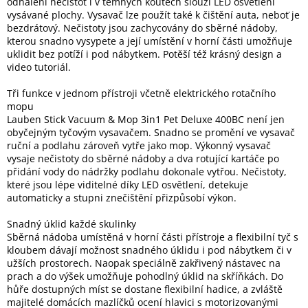
odhalení nečistot i v temných koutech slouží LED osvětlení
Inpraise
vysávané plochy. Vysavač lze použít také k čištění auta, neboť je
bezdrátový. Nečistoty jsou zachycovány do sběrné nádoby,
Kamerové
kterou snadno vysypete a její umístění v horní části umožňuje
systémy
uklidit bez potíží i pod nábytkem. Potěší též krásný design a
MILESIGHT
video tutoriál.
Doprodej
Tři funkce v jednom přístroji včetně elektrického rotačního
mopu
Lauben Stick Vacuum & Mop 3in1 Pet Deluxe 400BC není jen
Přihlášení
obyčejným tyčovým vysavačem. Snadno se promění ve vysavač
ruční a podlahu zároveň vytře jako mop. Výkonný vysavač
vysaje nečistoty do sběrné nádoby a dva rotující kartáče po
přidání vody do nádržky podlahu dokonale vytřou. Nečistoty,
které jsou lépe viditelné díky LED osvětlení, detekuje
automaticky a stupni znečištění přizpůsobí výkon.
Snadný úklid každé skulinky
Sběrná nádoba umístěná v horní části přístroje a flexibilní tyč s
kloubem dávají možnost snadného úklidu i pod nábytkem či v
užších prostorech. Naopak speciálně zakřivený nástavec na
prach a do výšek umožňuje pohodlný úklid na skříňkách. Do
hůře dostupných míst se dostane flexibilní hadice, a zvláště
majitelé domácích mazlíčků ocení hlavici s motorizovanými