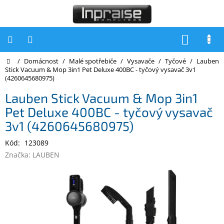
Přejít
na
obsah
NÁKUP
KOŠÍK
Domů
/
Domácnost
/
Malé spotřebiče
/
Vysavače
/
Tyčové
/
Lauben
Počítače
Stick Vacuum & Mop 3in1 Pet Deluxe 400BC - tyčový vysavač 3v1
(4260645680975)
Počítače
Inpraise
Lauben Stick Vacuum & Mop 3in1
Pet Deluxe 400BC - tyčový vysavač
Notebooky
3v1 (4260645680975)
Tiskárny
Kód:
123089
Monitory
Značka:
LAUBEN
Akce
a
slevy
Oblíbené
Kontakty