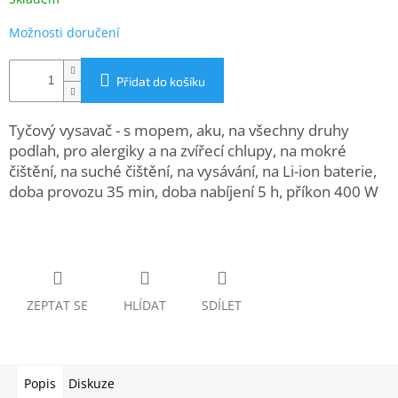
www.inpraise.cz
Možnosti doručení
Gaming
Přidat do košíku
Telefony
a
tablety
Tyčový vysavač - s mopem, aku, na všechny druhy
podlah, pro alergiky a na zvířecí chlupy, na mokré
Cyklo
čištění, na suché čištění, na vysávání, na Li-ion baterie,
a
doba provozu 35 min, doba nabíjení 5 h, příkon 400 W
sport
Dílna
a
zahrada
ZEPTAT SE
HLÍDAT
SDÍLET
Velké
spotřebiče
Počítače
Popis
Diskuze
a
notebooky