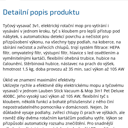
Detailní popis produktu
Elektronika
Tyčový vysavač 3v1, elektrický rotační mop pro vytírání i
Domácnost
vysávání v jednom kroku, tyč s kloubem pro lepší přístup pod
nábytek, s automatickou detekcí povrchu a nečistot pro
přizpůsobení výkonu, na všechny typy podlah, na koberce, na
%
sbírání nečistot a zvířecích chlupů, trojí systém filtrace: HEPA
Black
filtr, omyvatelný filtr, výstupní filtr, hlavice s led osvětlením a
Friday
vyměnitelnými kartáči, flexibilní ohebná trubice, hubice na
čalounění, štěrbinová hubice, nástavec na prach do výšek,
hmotnost 1,5 kg, doba provozu až 35 min, sací výkon až 105 AW
VÝPRODEJ
Úklid ve znamení maximální efektivity
Akční
Uklízejte rychle a efektivně díky elektrickému mopu a tyčovému
zboží
vysavači v jednom Lauben Stick Vacuum & Mop 3in1 Pet Deluxe
400BC. Jeho vysoký sací výkon až 105 AW, flexibilní tyč s
TONERY
kloubem, několik funkcí a bohaté příslušenství z něho činí
A
nepostradatelného pomocníka v domácnosti. Nejen, že
CARTRIDGE
OEM
důkladně vysaje podlahy, zvířecí chlupy či prach ve výškách, ale
rovněž díky dvěma rotačním kartáčům podlahu vytře. Výkon se
přizpůsobí automaticky rozsahu znečištění. Pro snadnější
Sestavy
počítačů