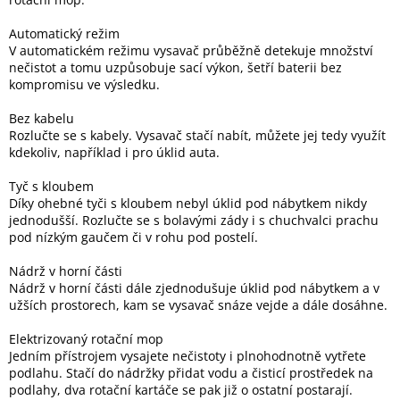
Automatický režim
V automatickém režimu vysavač průběžně detekuje množství
nečistot a tomu uzpůsobuje sací výkon, šetří baterii bez
kompromisu ve výsledku.
Bez kabelu
Rozlučte se s kabely. Vysavač stačí nabít, můžete jej tedy využít
kdekoliv, například i pro úklid auta.
Tyč s kloubem
Díky ohebné tyči s kloubem nebyl úklid pod nábytkem nikdy
jednodušší. Rozlučte se s bolavými zády i s chuchvalci prachu
pod nízkým gaučem či v rohu pod postelí.
Nádrž v horní části
Nádrž v horní části dále zjednodušuje úklid pod nábytkem a v
užších prostorech, kam se vysavač snáze vejde a dále dosáhne.
Elektrizovaný rotační mop
Jedním přístrojem vysajete nečistoty i plnohodnotně vytřete
podlahu. Stačí do nádržky přidat vodu a čisticí prostředek na
podlahy, dva rotační kartáče se pak již o ostatní postarají.