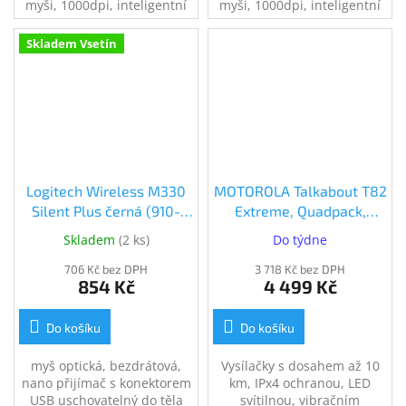
myši, 1000dpi, inteligentní
myši, 1000dpi, inteligentní
řízení spotřeby, napájení
řízení spotřeby, napájení
pomocí 1ks AA baterie,
pomocí 1ks AA baterie, tichá
Skladem Vsetín
vhodná k notebooku, tichá
myš, červená
myš, černá
Logitech Wireless M330
MOTOROLA Talkabout T82
Silent Plus černá (910-
Extreme, Quadpack,
004909)
žlutá/černá
Skladem
(
2 ks
)
Do týdne
(B8P00810YDEMAQ)
706 Kč bez DPH
3 718 Kč bez DPH
854 Kč
4 499 Kč
Do košíku
Do košíku
myš optická, bezdrátová,
Vysílačky s dosahem až 10
nano přijímač s konektorem
km, IPx4 ochranou, LED
USB uschovatelný do těla
svítilnou, vibračním