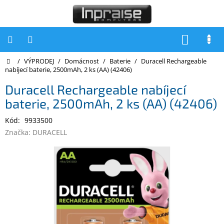
Přejít
na
obsah
NÁKUP
KOŠÍK
Domů
/
VÝPRODEJ
/
Domácnost
/
Baterie
/
Duracell Rechargeable
Počítače
nabíjecí baterie, 2500mAh, 2 ks (AA) (42406)
Počítače
Duracell Rechargeable nabíjecí
Inpraise
baterie, 2500mAh, 2 ks (AA) (42406)
Notebooky
Kód:
9933500
Tiskárny
Značka:
DURACELL
Monitory
Akce
a
slevy
Oblíbené
Kontakty