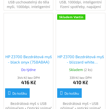
USB uschovatelný do těla
USB, 1000dpi, inteligentní
myši, 1000dpi, inteligentní
řízení spotřeby, napájení
řízení spotřeby, napájení
pomocí 1ks AA baterie,
pomocí 1ks AA baterie,
vhodná k notebooku
Skladem Vsetín
výdrž až 1 rok, vhodná k
notebooku, šedá
HP Z3700 Bezdrátová myš
HP Z3700 Bezdrátová myš
- black onyx (758A8AA)
- blizzard white
(V0L80AA) (V0L80AA)
Do týdne
Skladem
(
2 ks
)
344 Kč bez DPH
339 Kč bez DPH
416 Kč
410 Kč
Do košíku
Do košíku
Bezdrátová myš s USB
Bezdrátová myš • USB
přijímačem • Optický snímač
přijímač • optický snímač