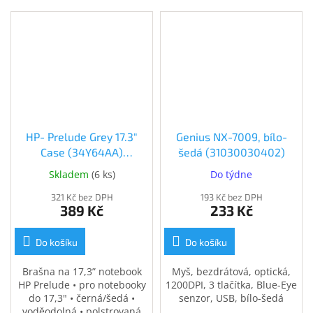
Inpraise
Kamerové
systémy
MILESIGHT
Doprodej
Přihlášení
HP- Prelude Grey 17.3"
Genius NX-7009, bílo-
Case (34Y64AA)
šedá (31030030402)
(34Y64AA)
Skladem
(
6 ks
)
Do týdne
321 Kč bez DPH
193 Kč bez DPH
389 Kč
233 Kč
Do košíku
Do košíku
Brašna na 17,3” notebook
Myš, bezdrátová, optická,
HP Prelude • pro notebooky
1200DPI, 3 tlačítka, Blue-Eye
do 17,3" • černá/šedá •
senzor, USB, bílo-šedá
voděodolná • polstrovaná