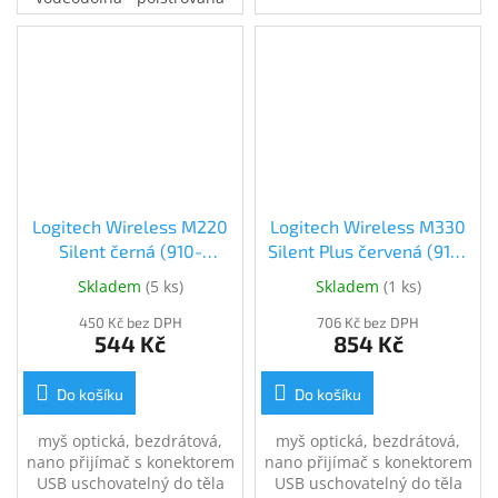
přihrádka na notebook •
speciální kapsy na
příslušenství • 0,37 kg
Logitech Wireless M220
Logitech Wireless M330
Silent černá (910-
Silent Plus červená (910-
004878)
004911)
Skladem
(
5 ks
)
Skladem
(
1 ks
)
450 Kč bez DPH
706 Kč bez DPH
544 Kč
854 Kč
Do košíku
Do košíku
myš optická, bezdrátová,
myš optická, bezdrátová,
nano přijímač s konektorem
nano přijímač s konektorem
USB uschovatelný do těla
USB uschovatelný do těla