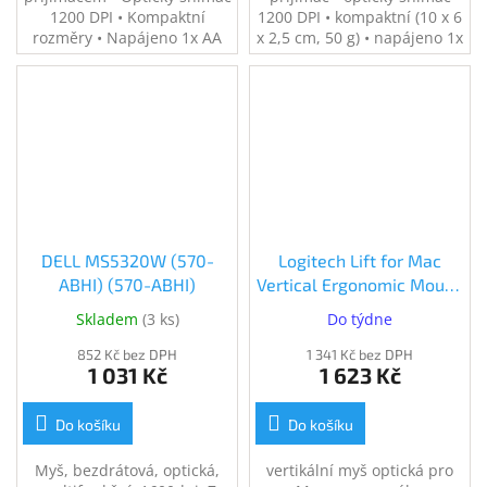
1200 DPI • Kompaktní
1200 DPI • kompaktní (10 x 6
rozměry • Napájeno 1x AA
x 2,5 cm, 50 g) • napájeno 1x
baterií
AA baterií
DELL MS5320W (570-
Logitech Lift for Mac
ABHI) (570-ABHI)
Vertical Ergonomic Mouse
Off-White (910-006477)
Skladem
(
3 ks
)
Do týdne
852 Kč bez DPH
1 341 Kč bez DPH
1 031 Kč
1 623 Kč
Do košíku
Do košíku
Myš, bezdrátová, optická,
vertikální myš optická pro