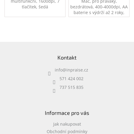
multifunkční, 1600dpi, 7
Mac, pro praváky,
tlačítek, šedá
bezdrátová, 400-4000dpi, AA
baterie s výdrží až 2 roky,
dosah až 10m
Z
á
Kontakt
p
a
info
@
inpraise.cz
t
í
571 424 002
737 515 835
Informace pro vás
Jak nakupovat
Obchodní podmínky