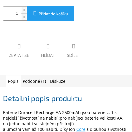
www.inpraise.cz
Přidat do košíku
Gaming
Telefony
a
tablety
Cyklo
ZEPTAT SE
HLÍDAT
SDÍLET
a
sport
Dílna
Popis
Podobné (1)
Diskuze
a
zahrada
Detailní popis produktu
Velké
spotřebiče
Baterie Duracell Recharge AA 2500mAh jsou baterie č. 1 s
nejdelší životností na nabití (pro nabíjecí baterie velikosti AA,
Počítače
na jedno nabití ve stejném přístroji)
a
a umožní vám až 100 nabití. Díky Ion
Core
s dlouhou životností
notebooky