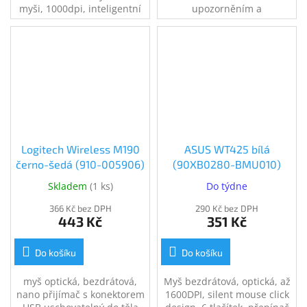
myši, 1000dpi, inteligentní
upozorněním a
řízení spotřeby, napájení
příslušenstvím v praktickém
pomocí 1ks AA baterie, tichá
pouzdře.
myš, černá
Logitech Wireless M190
ASUS WT425 bílá
černo-šedá (910-005906)
(90XB0280-BMU010)
Skladem
(
1 ks
)
Do týdne
366 Kč bez DPH
290 Kč bez DPH
443 Kč
351 Kč
Do košíku
Do košíku
myš optická, bezdrátová,
Myš bezdrátová, optická, až
nano přijímač s konektorem
1600DPI, silent mouse click