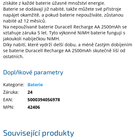
získáte z každé baterie úžasné množství energie.
Baterie se dodávají již nabité, takže můžete své přístroje
napájet okamžitě, a pokud baterie nepoužíváte, zůstanou
Elektronika
nabité až 12 měsíců.
Na nepoužívané baterie Duracell Recharge AA 2500mAh se
vztahuje záruka 5 let. Tyto výkonné NiMH baterie fungují s
Domácnost
jakoukoli nabíječkou NiMH.
Díky nabití, které vydrží delší dobu, a méně častým dobíjením
%
se baterie Duracell Recharge AA 2500mAh skutečně liší od
Black
ostatních.
Friday
Doplňkové parametry
VÝPRODEJ
Kategorie
:
Baterie
Záruka
:
24
Akční
zboží
EAN
:
5000394056978
MPN
:
42406
TONERY
A
CARTRIDGE
OEM
Související produkty
Sestavy
počítačů