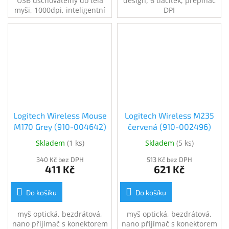
USB uschovatelný do těla
design, 6 tlačítek, přepínač
myši, 1000dpi, inteligentní
DPI
řízení spotřeby, napájení
pomocí 1ks AA baterie,
vhodná k notebooku, černo
šedá
Logitech Wireless Mouse
Logitech Wireless M235
M170 Grey (910-004642)
červená (910-002496)
Skladem
(
1 ks
)
Skladem
(
5 ks
)
340 Kč bez DPH
513 Kč bez DPH
411 Kč
621 Kč
Do košíku
Do košíku
myš optická, bezdrátová,
myš optická, bezdrátová,
nano přijímač s konektorem
nano přijímač s konektorem