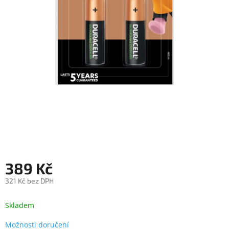
objednávka
antiviru
ESET
O
nás
Realizované
projekty
Obchodní
podmínky
Autorizované
servisy
389 Kč
Rozšíření
záruk
a
321 Kč bez DPH
pojištění
Měrná
cena:
Skladem
Splátky
ESSOX
Možnosti doručení