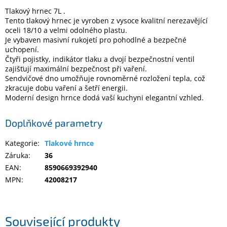
Tlakový hrnec 7L .
Tento tlakový hrnec je vyroben z vysoce kvalitní nerezavějící
Elektronika
oceli 18/10 a velmi odolného plastu.
Je vybaven masivní rukojetí pro pohodlné a bezpečné
uchopení.
Domácnost
Čtyři pojistky, indikátor tlaku a dvojí bezpečnostní ventil
zajišťují maximální bezpečnost při vaření.
Sendvičové dno umožňuje rovnoměrné rozložení tepla, což
%
zkracuje dobu vaření a šetří energii.
Black
Friday
Moderní design hrnce dodá vaší kuchyni elegantní vzhled.
Doplňkové parametry
VÝPRODEJ
Kategorie
:
Tlakové hrnce
Akční
Záruka
:
36
zboží
EAN
:
8590669392940
TONERY
MPN
:
42008217
A
CARTRIDGE
OEM
Související produkty
Sestavy
počítačů