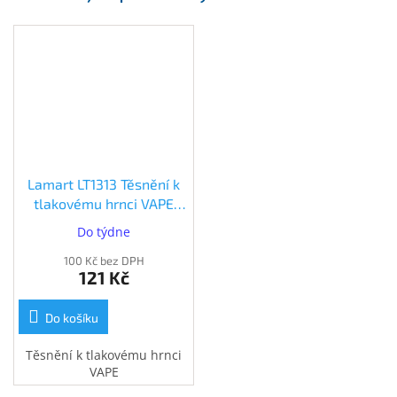
Inpraise
Kamerové
systémy
MILESIGHT
Doprodej
Přihlášení
Lamart LT1313 Těsnění k
tlakovému hrnci VAPE
(42008218)
Do týdne
100 Kč bez DPH
121 Kč
Do košíku
Těsnění k tlakovému hrnci
VAPE