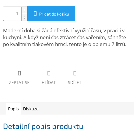
www.inpraise.cz
Přidat do košíku
Gaming
Moderní doba si žádá efektivní využití času, v práci i v
Telefony
a
kuchyni. A když není čas ztrácet čas vařením, sáhněte
tablety
po kvalitním tlakovém hrnci, tento je o objemu 7 litrů.
Cyklo
a
sport
Dílna
ZEPTAT SE
HLÍDAT
SDÍLET
a
zahrada
Velké
Popis
Diskuze
spotřebiče
Detailní popis produktu
Počítače
a
notebooky