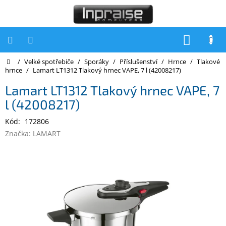
Přejít
na
obsah
NÁKUP
KOŠÍK
Domů
/
Velké spotřebiče
/
Sporáky
/
Příslušenství
/
Hrnce
/
Tlakové
Počítače
hrnce
/
Lamart LT1312 Tlakový hrnec VAPE, 7 l (42008217)
Počítače
Lamart LT1312 Tlakový hrnec VAPE, 7
Inpraise
l (42008217)
Notebooky
Kód:
172806
Tiskárny
Značka:
LAMART
Monitory
Akce
a
slevy
Oblíbené
Kontakty