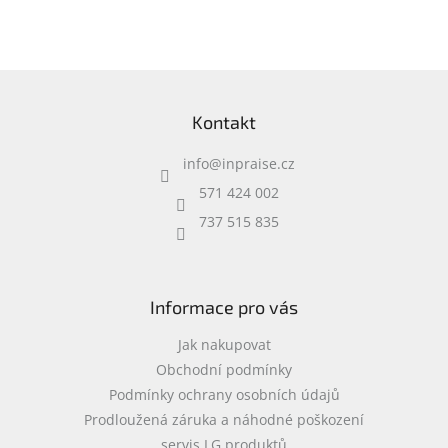
Z
á
Kontakt
p
a
info
@
inpraise.cz
t
í
571 424 002
737 515 835
Informace pro vás
Jak nakupovat
Obchodní podmínky
Podmínky ochrany osobních údajů
Prodloužená záruka a náhodné poškození
servis LG produktů