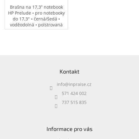
Brašna na 17,3” notebook
HP Prelude • pro notebooky
do 17,3" • černá/šedá •
voděodolná • polstrovaná
přihrádka na notebook •
speciální kapsy na
příslušenství • 0,37 kg
Z
á
Kontakt
p
a
info
@
inpraise.cz
t
í
571 424 002
737 515 835
Informace pro vás