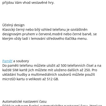
přijdou Vám vhod vestavěné hry.
Inpraise
Kamerové
systémy
MILESIGHT
Účelný design
Klasický černý nebo bílý vzhled telefonu je ozvláštněn
Doprodej
designovým pruhem v červené,modré nebo černé barvě, se
kterým vždy ladí i lemování středového tlačítka menu.
Přihlášení
Paměť
a soubory
Do paměti telefonu můžete uložit až 500 telefonních čísel a na
každé SIM kartě jich můžete mít uloženo dalších až 250. Pro
ukládání hudby a multimediálních souborů můžete použít
microSD kartu o velikosti až 512 GB.
Automatické nastavení času
D210 je vybaven funkcí automatického nastavení času, který se