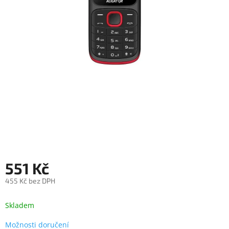
objednávka
antiviru
ESET
O
nás
Realizované
projekty
Obchodní
podmínky
Autorizované
servisy
551 Kč
Rozšíření
záruk
a
455 Kč bez DPH
pojištění
Měrná
cena:
Skladem
Splátky
ESSOX
Možnosti doručení