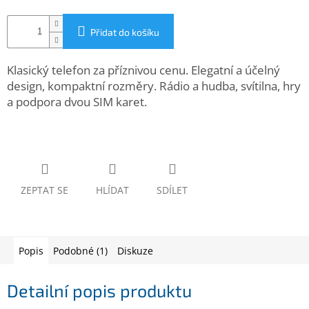
www.inpraise.cz
Přidat do košíku
Gaming
Klasický telefon za příznivou cenu. Elegatní a účelný
Telefony
a
design, kompaktní rozměry. Rádio a hudba, svítilna, hry
tablety
a podpora dvou SIM karet.
Cyklo
a
sport
Dílna
ZEPTAT SE
HLÍDAT
SDÍLET
a
zahrada
Velké
Popis
Podobné (1)
Diskuze
spotřebiče
Detailní popis produktu
Počítače
a
notebooky