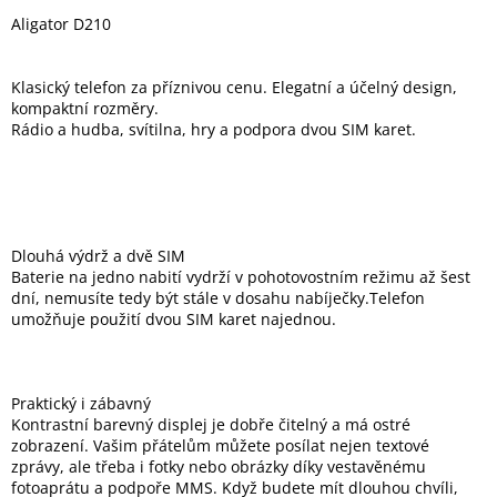
Aligator D210
Elektronika
Klasický telefon za příznivou cenu. Elegatní a účelný design,
kompaktní rozměry.
Domácnost
Rádio a hudba, svítilna, hry a podpora dvou SIM karet.
%
Black
Friday
Dlouhá výdrž a dvě SIM
VÝPRODEJ
Baterie na jedno nabití vydrží v pohotovostním režimu až šest
dní, nemusíte tedy být stále v dosahu nabíječky.Telefon
umožňuje použití dvou SIM karet najednou.
Akční
zboží
TONERY
Praktický i zábavný
A
CARTRIDGE
Kontrastní barevný displej je dobře čitelný a má ostré
OEM
zobrazení. Vašim přátelům můžete posílat nejen textové
zprávy, ale třeba i fotky nebo obrázky díky vestavěnému
Sestavy
fotoaprátu a podpoře MMS. Když budete mít dlouhou chvíli,
počítačů