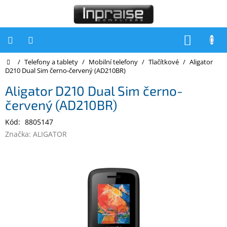
Přejít
na
obsah
NÁKUP
KOŠÍK
Domů
/
Telefony a tablety
/
Mobilní telefony
/
Tlačítkové
/
Aligator
Počítače
D210 Dual Sim černo-červený (AD210BR)
Počítače
Aligator D210 Dual Sim černo-
Inpraise
červený (AD210BR)
Notebooky
Kód:
8805147
Tiskárny
Značka:
ALIGATOR
Monitory
Akce
a
slevy
Oblíbené
Kontakty