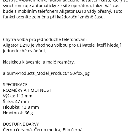
synchronizuje automaticky ze sítě operátora, takže Váš čas
bude s mobilním telefonem Aligator D210 vždy přesný. Tuto
funkci oceníte zejména při každoroční změně času.
Chytrá volba pro jednoduché telefonování
Aligator D210 je vhodnou volbou pro uživatele, kteří hledají
jednoduché ovládání,
klasickou klávesnici a malé rozměry.
album/Products_Model_Product/150/fox.jpg
SPECIFIKACE
ROZMĚRY A HMOTNOST
Výška: 112 mm
Šířka: 47 mm
Hloubka: 13,8 mm
Hmotnost: 66 g
DOSTUPNÉ BARVY
Černo červená, Černo modrá, Bílo černá