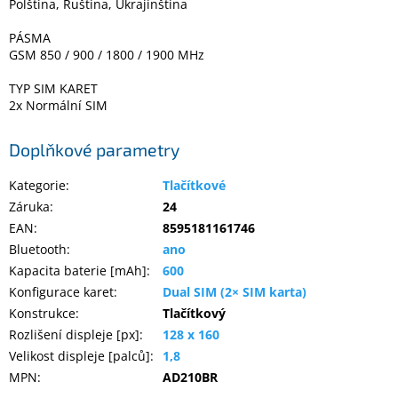
Polština, Ruština, Ukrajinština
PÁSMA
GSM 850 / 900 / 1800 / 1900 MHz
TYP SIM KARET
2x Normální SIM
Doplňkové parametry
Kategorie
:
Tlačítkové
Záruka
:
24
EAN
:
8595181161746
Bluetooth
:
ano
Kapacita baterie [mAh]
:
600
Konfigurace karet
:
Dual SIM (2× SIM karta)
Konstrukce
:
Tlačítkový
Rozlišení displeje [px]
:
128 x 160
Velikost displeje [palců]
:
1,8
MPN
:
AD210BR