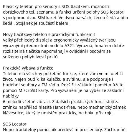
Klasický telefon pro seniory s SOS tlačítkem, možností
obrázkového tel. seznamu a funkcí určení polohy SOS locator,
Elektronika
s podporou dvou SIM karet. Ve dvou barvách, černo-šedá a bílo
šedá . Stojánek je součástí balení.
Domácnost
Nový tlačítkový telefon s praktickými funkcemi!
Velký přehledný displej a ergonomicky vyvážený tvar jsou
výraznými přednostmi modelu A321. Výrazná, hmatem dobře
%
rozlišitelná tlačítka napomáhají v ovládání i osobám se
Black
Friday
sníženou pohyblivostí prstů.
Praktická výbava a funkce
VÝPRODEJ
Telefon má všechny potřebné funkce, které vám velmi ulehčí
život. Nejen budík, kalkulačku a svítilnu, ale podporuje i
hudební soubory a FM rádio. Rozšířit základní pamět můžete
Akční
pomocí MiscroSD karty. Pro vyzvánění je na výběr ze základní
zboží
nabídky
6 melodií včetně vibrací. Z dalších praktických funcí stojí za
TONERY
zmínku například hlasité Hands-free, nebo mechanický zámek
A
CARTRIDGE
klávesnice, který je umístěn prakticky, na boku přístroje.
OEM
SOS Locator
Sestavy
Nepostradatelný pomocník především pro seniory. Záchranné
počítačů