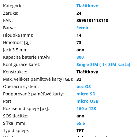
Kategorie
:
Tlačítkové
Záruka
:
24
EAN
:
8595181113110
Barva
:
černá
Hloubka [mm]
:
14
Hmotnost [g]
:
73
Jack 3,5 mm
:
ano
Kapacita baterie [mAh]
:
800
Konfigurace karet
:
Single SIM ( 1× SIM karta)
Konstrukce
:
Tlačítkový
Max. velikost paměťové karty [GB]
:
32
Operační systém
:
bez OS
Podporované paměťové karty
:
micro SD
Port
:
micro USB
Rozlišení displeje [px]
:
160 x 128
SOS tlačítko
:
ano
Šířka [mm]
:
55,5
Typ displeje
:
TFT