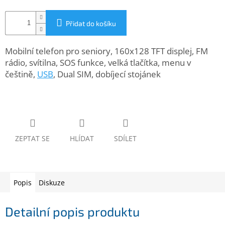
www.inpraise.cz
Přidat do košíku
Gaming
Mobilní telefon pro seniory, 160x128 TFT displej, FM
Telefony
a
rádio, svítilna, SOS funkce, velká tlačítka, menu v
tablety
češtině,
USB
, Dual SIM, dobíjecí stojánek
Cyklo
a
sport
Dílna
ZEPTAT SE
HLÍDAT
SDÍLET
a
zahrada
Velké
Popis
Diskuze
spotřebiče
Detailní popis produktu
Počítače
a
notebooky