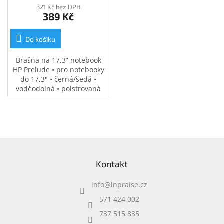
321 Kč bez DPH
389 Kč
Do košíku
Brašna na 17,3” notebook
HP Prelude • pro notebooky
do 17,3" • černá/šedá •
voděodolná • polstrovaná
přihrádka na notebook •
speciální kapsy na
příslušenství • 0,37 kg
Z
á
Kontakt
p
a
info
@
inpraise.cz
t
í
571 424 002
737 515 835