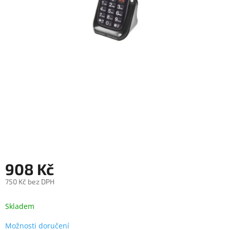
objednávka
antiviru
ESET
O
nás
Realizované
projekty
Obchodní
podmínky
Autorizované
servisy
908 Kč
Rozšíření
záruk
a
750 Kč bez DPH
pojištění
Měrná
cena:
Skladem
Splátky
ESSOX
Možnosti doručení