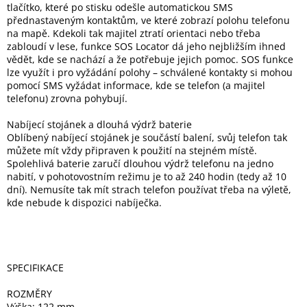
tlačítko, které po stisku odešle automatickou SMS
Inpraise
přednastaveným kontaktům, ve které zobrazí polohu telefonu
na mapě. Kdekoli tak majitel ztratí orientaci nebo třeba
Kamerové
systémy
zabloudí v lese, funkce SOS Locator dá jeho nejbližším ihned
MILESIGHT
vědět, kde se nachází a že potřebuje jejich pomoc. SOS funkce
lze využít i pro vyžádání polohy – schválené kontakty si mohou
pomocí SMS vyžádat informace, kde se telefon (a majitel
Doprodej
telefonu) zrovna pohybují.
Přihlášení
Nabíjecí stojánek a dlouhá výdrž baterie
Oblíbený nabíjecí stojánek je součástí balení, svůj telefon tak
můžete mít vždy připraven k použití na stejném místě.
Spolehlivá baterie zaručí dlouhou výdrž telefonu na jedno
nabití, v pohotovostním režimu je to až 240 hodin (tedy až 10
dní). Nemusíte tak mít strach telefon používat třeba na výletě,
kde nebude k dispozici nabíječka.
SPECIFIKACE
ROZMĚRY
Výška: 122 mm