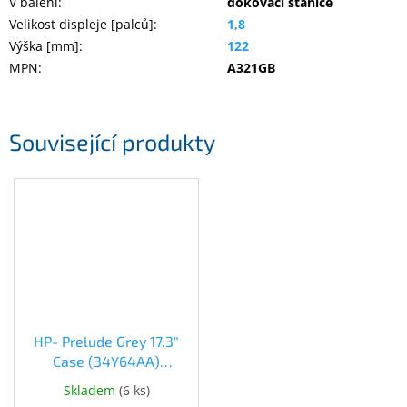
V balení
:
dokovací stanice
Velikost displeje [palců]
:
1,8
Výška [mm]
:
122
MPN
:
A321GB
Související produkty
HP- Prelude Grey 17.3"
Case (34Y64AA)
(34Y64AA)
Skladem
(
6 ks
)