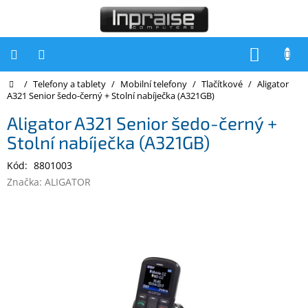
Přejít
na
obsah
NÁKUP
KOŠÍK
Domů
/
Telefony a tablety
/
Mobilní telefony
/
Tlačítkové
/
Aligator
Počítače
A321 Senior šedo-černý + Stolní nabíječka (A321GB)
Počítače
Aligator A321 Senior šedo-černý +
Inpraise
Stolní nabíječka (A321GB)
Notebooky
Kód:
8801003
Tiskárny
Značka:
ALIGATOR
Monitory
Akce
a
slevy
Oblíbené
Kontakty