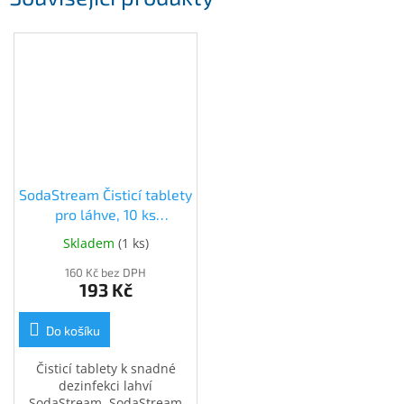
SodaStream Čisticí tablety
pro láhve, 10 ks
(40023154)
Skladem
(
1 ks
)
160 Kč bez DPH
193 Kč
Do košíku
Čisticí tablety k snadné
dezinfekci lahví
SodaStream. SodaStream