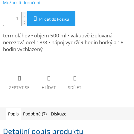
Možnosti doručení
www.inpraise.cz
Gaming
Přidat do košíku
Telefony
termoláhev • objem 500 ml • vakuově izolovaná
a
tablety
nerezová ocel 18/8 • nápoj vydrží 9 hodin horký a 18
hodin vychlazený
Cyklo
a
sport
Dílna
a
ZEPTAT SE
HLÍDAT
SDÍLET
zahrada
Velké
spotřebiče
Popis
Podobné (7)
Diskuze
Počítače
a
Detailní popis produktu
notebooky