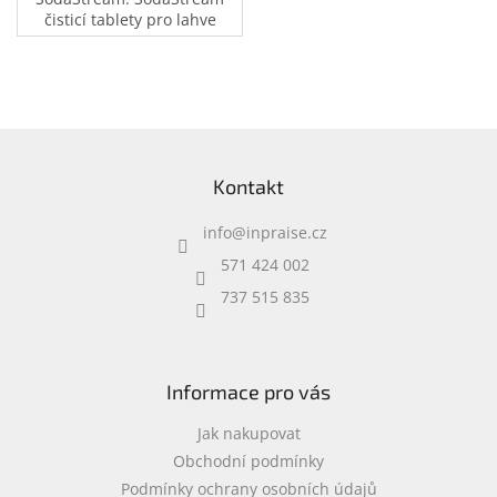
čisticí tablety pro lahve
odstraní rychle nebezpečné
bakterie a zbaví lahve
zápachu. Snadno se
používají a jsou zdravotně
nezávadné.
Z
á
Kontakt
p
a
info
@
inpraise.cz
t
í
571 424 002
737 515 835
Informace pro vás
Jak nakupovat
Obchodní podmínky
Podmínky ochrany osobních údajů