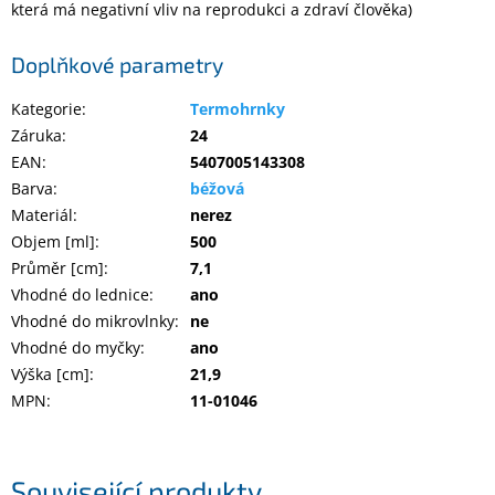
která má negativní vliv na reprodukci a zdraví člověka)
Inpraise
Kamerové
Doplňkové parametry
systémy
MILESIGHT
Kategorie
:
Termohrnky
Záruka
:
24
Doprodej
EAN
:
5407005143308
Barva
:
béžová
Přihlášení
Materiál
:
nerez
Objem [ml]
:
500
Průměr [cm]
:
7,1
Vhodné do lednice
:
ano
Vhodné do mikrovlnky
:
ne
Vhodné do myčky
:
ano
Výška [cm]
:
21,9
MPN
:
11-01046
Související produkty