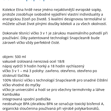
Kolekce Etna hrdě nese jméno nejaktivnější evropské sopky,
Elektronika
protože zosobňuje svobodné vyjádření vlastní individuality a
energickou žízeň po životě. S kvalitní designovou termoláhví si
můžete užívat život plnými doušky kdekoli a za všech okolností.
Domácnost
Dokonale těsnící víčko 3 v 1 je zárukou maximálního pohodlí při
používání. Díky patentované technologii Snapclean® bude
%
zároveň víčko vždy perfektně čisté.
Black
Friday
objem: 500 ml
VÝPRODEJ
vakuově izolovaná nerezová ocel 18/8
nápoj vydrží 9 hodin horký a 18 hodin vychlazený
víčko 3 v 1 – má 3 polohy: zavřeno, otevřeno, otevřeno po
Akční
stisknutí tlačítka
zboží
100% těsnící víčko s technologií Snapclean® pro snadné čištění
víčko vhodné do myčky
TONERY
víčko je univerzální a hodí se pro všechny termohrnky a láhve
A
CARTRIDGE
Kambukka
OEM
integrovaná spodní podložka
neobsahuje BPA (zkratkou BPA se označuje toxický bisfenol A,
Sestavy
organická sloučenina používaná při výrobě polykarbonátů,
počítačů