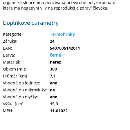
organická sloučenina používaná při výrobě polykarbonátů,
Inpraise
která má negativní vliv na reprodukci a zdraví člověka)
Kamerové
systémy
Doplňkové parametry
MILESIGHT
Kategorie
:
Termohrnky
Doprodej
Záruka
:
24
EAN
:
5407005142011
Přihlášení
Barva
:
černá
Materiál
:
nerez
Objem [ml]
:
300
Průměr [cm]
:
7,1
Vhodné do lednice
:
ano
Vhodné do mikrovlnky
:
ne
Vhodné do myčky
:
ano
Výška [cm]
:
15,3
MPN
:
11-01022