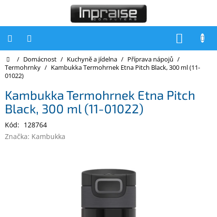
Přejít
na
obsah
NÁKUP
KOŠÍK
Domů
/
Domácnost
/
Kuchyně a jídelna
/
Příprava nápojů
/
Počítače
Termohrnky
/
Kambukka Termohrnek Etna Pitch Black, 300 ml (11-
01022)
Počítače
Inpraise
Kambukka Termohrnek Etna Pitch
Black, 300 ml (11-01022)
Notebooky
Kód:
128764
Tiskárny
Značka:
Kambukka
Monitory
Akce
a
slevy
Oblíbené
Kontakty