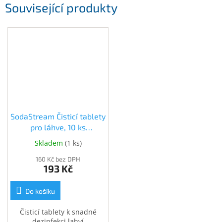
Související produkty
SodaStream Čisticí tablety
pro láhve, 10 ks
(40023154)
Skladem
(
1 ks
)
160 Kč bez DPH
193 Kč
Do košíku
Čisticí tablety k snadné
dezinfekci lahví