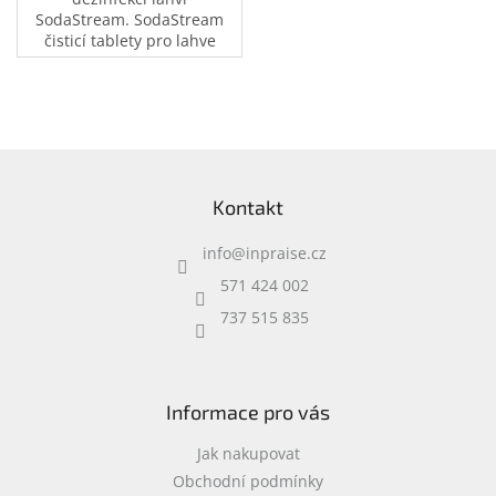
SodaStream. SodaStream
čisticí tablety pro lahve
odstraní rychle nebezpečné
bakterie a zbaví lahve
zápachu. Snadno se
používají a jsou zdravotně
nezávadné.
Z
á
Kontakt
p
a
info
@
inpraise.cz
t
í
571 424 002
737 515 835
Informace pro vás
Jak nakupovat
Obchodní podmínky