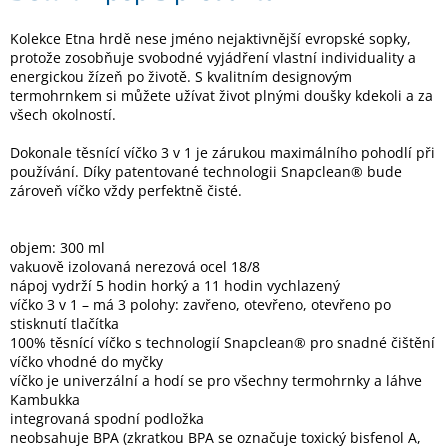
Kolekce Etna hrdě nese jméno nejaktivnější evropské sopky,
Elektronika
protože zosobňuje svobodné vyjádření vlastní individuality a
energickou žízeň po životě. S kvalitním designovým
termohrnkem si můžete užívat život plnými doušky kdekoli a za
Domácnost
všech okolností.
Dokonale těsnící víčko 3 v 1 je zárukou maximálního pohodlí při
%
používání. Díky patentované technologii Snapclean® bude
Black
Friday
zároveň víčko vždy perfektně čisté.
VÝPRODEJ
objem: 300 ml
vakuově izolovaná nerezová ocel 18/8
nápoj vydrží 5 hodin horký a 11 hodin vychlazený
Akční
víčko 3 v 1 – má 3 polohy: zavřeno, otevřeno, otevřeno po
zboží
stisknutí tlačítka
100% těsnící víčko s technologií Snapclean® pro snadné čištění
TONERY
víčko vhodné do myčky
A
CARTRIDGE
víčko je univerzální a hodí se pro všechny termohrnky a láhve
OEM
Kambukka
integrovaná spodní podložka
Sestavy
neobsahuje BPA (zkratkou BPA se označuje toxický bisfenol A,
počítačů