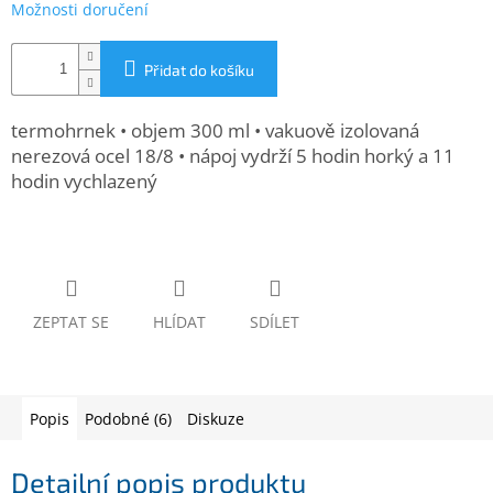
Možnosti doručení
www.inpraise.cz
Gaming
Přidat do košíku
Telefony
termohrnek • objem 300 ml • vakuově izolovaná
a
tablety
nerezová ocel 18/8 • nápoj vydrží 5 hodin horký a 11
hodin vychlazený
Cyklo
a
sport
Dílna
a
ZEPTAT SE
HLÍDAT
SDÍLET
zahrada
Velké
spotřebiče
Popis
Podobné (6)
Diskuze
Počítače
a
Detailní popis produktu
notebooky