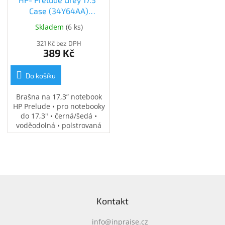
Case (34Y64AA)
(34Y64AA)
Skladem
(
6 ks
)
321 Kč bez DPH
389 Kč
Do košíku
Brašna na 17,3” notebook
HP Prelude • pro notebooky
do 17,3" • černá/šedá •
voděodolná • polstrovaná
přihrádka na notebook •
speciální kapsy na
příslušenství • 0,37 kg
Z
á
Kontakt
p
a
info
@
inpraise.cz
t