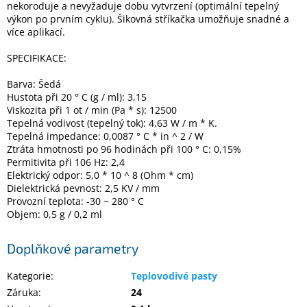
nekoroduje a nevyžaduje dobu vytvrzení (optimální tepelný
výkon po prvním cyklu). Šikovná stříkačka umožňuje snadné a
více aplikací.
Elektronika
SPECIFIKACE:
Domácnost
Barva: Šedá
Hustota při 20 ° C (g / ml): 3,15
%
Viskozita při 1 ot / min (Pa * s): 12500
Black
Tepelná vodivost (tepelný tok): 4,63 W / m * K.
Friday
Tepelná impedance: 0,0087 ° C * in ^ 2 / W
Ztráta hmotnosti po 96 hodinách při 100 ° C: 0,15%
Permitivita při 106 Hz: 2,4
VÝPRODEJ
Elektrický odpor: 5,0 * 10 ^ 8 (Ohm * cm)
Dielektrická pevnost: 2,5 KV / mm
Provozní teplota: -30 ~ 280 ° C
Akční
zboží
Objem: 0,5 g / 0,2 ml
TONERY
Doplňkové parametry
A
CARTRIDGE
OEM
Kategorie
:
Teplovodivé pasty
Záruka
:
24
Sestavy
počítačů