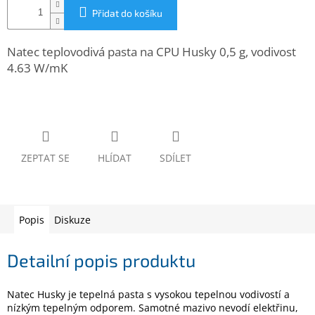
www.inpraise.cz
Přidat do košíku
Gaming
Natec teplovodivá pasta na CPU Husky 0,5 g, vodivost
4.63 W/mK
Telefony
a
tablety
Cyklo
a
sport
ZEPTAT SE
HLÍDAT
SDÍLET
Dílna
a
zahrada
Popis
Diskuze
Velké
spotřebiče
Detailní popis produktu
Počítače
Natec Husky je tepelná pasta s vysokou tepelnou vodivostí a
a
nízkým tepelným odporem. Samotné mazivo nevodí elektřinu,
notebooky