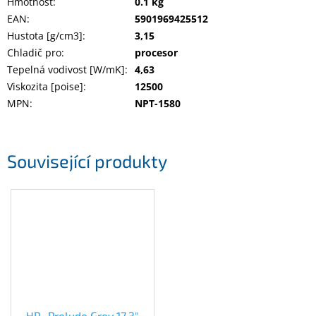
Hmotnost
:
0.1 kg
Inpraise
EAN
:
5901969425512
Hustota [g/cm3]
:
3,15
Kamerové
systémy
Chladič pro
:
procesor
MILESIGHT
Tepelná vodivost [W/mK]
:
4,63
Viskozita [poise]
:
12500
Doprodej
MPN
:
NPT-1580
Přihlášení
Související produkty
HP- Prelude Grey 17.3"