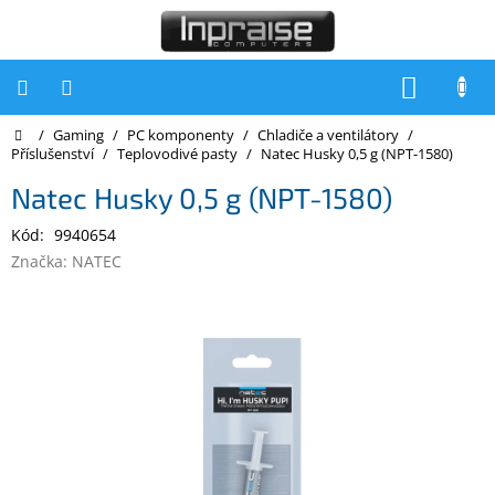
Přejít
na
obsah
NÁKUP
KOŠÍK
Domů
/
Gaming
/
PC komponenty
/
Chladiče a ventilátory
/
Počítače
Příslušenství
/
Teplovodivé pasty
/
Natec Husky 0,5 g (NPT-1580)
Počítače
Natec Husky 0,5 g (NPT-1580)
Inpraise
Kód:
9940654
Notebooky
Značka:
NATEC
Tiskárny
Monitory
Akce
a
slevy
Oblíbené
Kontakty