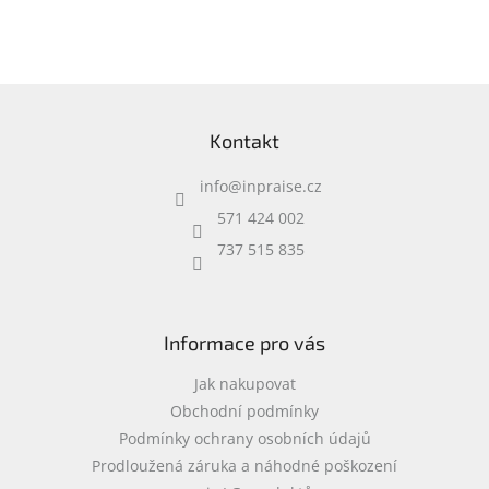
speciální kapsy na
příslušenství • 0,37 kg
Z
á
Kontakt
p
a
info
@
inpraise.cz
t
í
571 424 002
737 515 835
Informace pro vás
Jak nakupovat
Obchodní podmínky
Podmínky ochrany osobních údajů
Prodloužená záruka a náhodné poškození