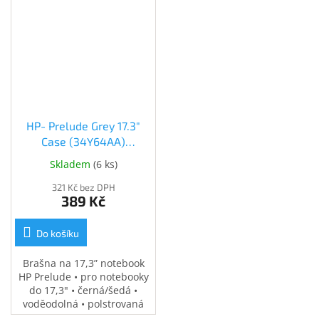
Inpraise
Kamerové
systémy
MILESIGHT
Doprodej
Přihlášení
HP- Prelude Grey 17.3"
Case (34Y64AA)
(34Y64AA)
Skladem
(
6 ks
)
321 Kč bez DPH
389 Kč
Do košíku
Brašna na 17,3” notebook
HP Prelude • pro notebooky
do 17,3" • černá/šedá •
voděodolná • polstrovaná
přihrádka na notebook •