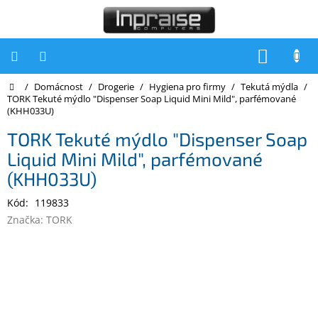
Přejít
na
obsah
NÁKUP
KOŠÍK
Domů
/
Domácnost
/
Drogerie
/
Hygiena pro firmy
/
Tekutá mýdla
/
Počítače
TORK Tekuté mýdlo "Dispenser Soap Liquid Mini Mild", parfémované
(KHH033U)
Počítače
Inpraise
TORK Tekuté mýdlo "Dispenser Soap
Liquid Mini Mild", parfémované
Notebooky
(KHH033U)
Tiskárny
Kód:
119833
Monitory
Značka:
TORK
Akce
a
slevy
Oblíbené
Kontakty