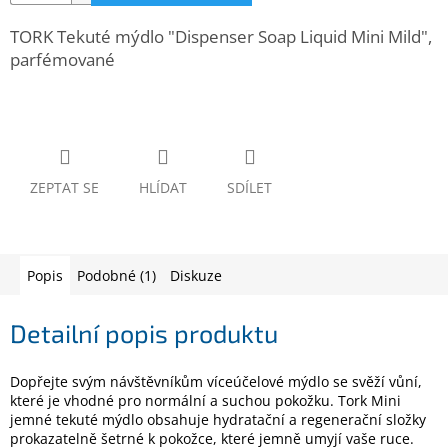
www.inpraise.cz
TORK Tekuté mýdlo "Dispenser Soap Liquid Mini Mild",
Gaming
parfémované
Telefony
a
tablety
Cyklo
ZEPTAT SE
HLÍDAT
SDÍLET
a
sport
Dílna
Popis
Podobné (1)
Diskuze
a
zahrada
Detailní popis produktu
Velké
spotřebiče
Dopřejte svým návštěvníkům víceúčelové mýdlo se svěží vůní,
které je vhodné pro normální a suchou pokožku. Tork Mini
Počítače
jemné tekuté mýdlo obsahuje hydratační a regenerační složky
a
prokazatelně šetrné k pokožce, které jemně umyjí vaše ruce.
notebooky