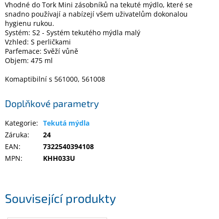
Vhodné do Tork Mini zásobníků na tekuté mýdlo, které se
snadno používají a nabízejí všem uživatelům dokonalou
hygienu rukou.
Elektronika
Systém: S2 - Systém tekutého mýdla malý
Vzhled: S perličkami
Parfemace: Svěží vůně
Domácnost
Objem: 475 ml
%
Komaptibilní s 561000, 561008
Black
Friday
Doplňkové parametry
VÝPRODEJ
Kategorie
:
Tekutá mýdla
Záruka
:
24
Akční
EAN
:
7322540394108
zboží
MPN
:
KHH033U
TONERY
A
CARTRIDGE
OEM
Související produkty
Sestavy
počítačů