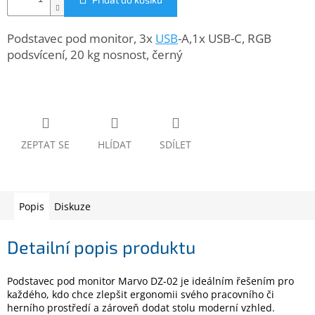
www.inpraise.cz
Gaming
Podstavec pod monitor, 3x
USB
-A,1x USB-C, RGB
podsvícení, 20 kg nosnost, černý
Telefony
a
tablety
Cyklo
a
ZEPTAT SE
HLÍDAT
SDÍLET
sport
Dílna
a
Popis
Diskuze
zahrada
Detailní popis produktu
Velké
spotřebiče
Podstavec pod monitor Marvo DZ-02 je ideálním řešením pro
Počítače
každého, kdo chce zlepšit ergonomii svého pracovního či
a
herního prostředí a zároveň dodat stolu moderní vzhled.
notebooky