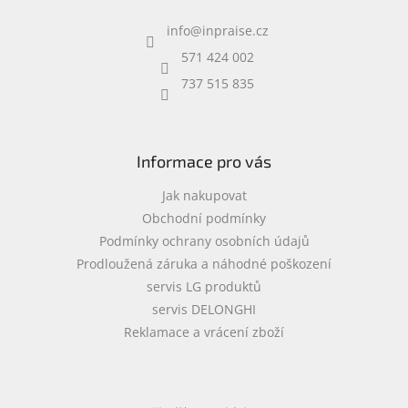
a
info
@
inpraise.cz
t
í
571 424 002
737 515 835
Informace pro vás
Jak nakupovat
Obchodní podmínky
Podmínky ochrany osobních údajů
Prodloužená záruka a náhodné poškození
servis LG produktů
servis DELONGHI
Reklamace a vrácení zboží