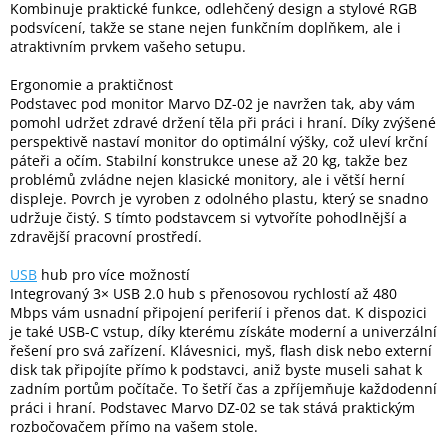
Kombinuje praktické funkce, odlehčený design a stylové RGB
podsvícení, takže se stane nejen funkčním doplňkem, ale i
atraktivním prvkem vašeho setupu.
Elektronika
Ergonomie a praktičnost
Podstavec pod monitor Marvo DZ-02 je navržen tak, aby vám
Domácnost
pomohl udržet zdravé držení těla při práci i hraní. Díky zvýšené
perspektivě nastaví monitor do optimální výšky, což uleví krční
%
páteři a očím. Stabilní konstrukce unese až 20 kg, takže bez
Black
problémů zvládne nejen klasické monitory, ale i větší herní
Friday
displeje. Povrch je vyroben z odolného plastu, který se snadno
udržuje čistý. S tímto podstavcem si vytvoříte pohodlnější a
zdravější pracovní prostředí.
VÝPRODEJ
USB
hub pro více možností
Integrovaný 3× USB 2.0 hub s přenosovou rychlostí až 480
Akční
zboží
Mbps vám usnadní připojení periferií i přenos dat. K dispozici
je také USB-C vstup, díky kterému získáte moderní a univerzální
TONERY
řešení pro svá zařízení. Klávesnici, myš, flash disk nebo externí
A
disk tak připojíte přímo k podstavci, aniž byste museli sahat k
CARTRIDGE
zadním portům počítače. To šetří čas a zpříjemňuje každodenní
OEM
práci i hraní. Podstavec Marvo DZ-02 se tak stává praktickým
rozbočovačem přímo na vašem stole.
Sestavy
počítačů