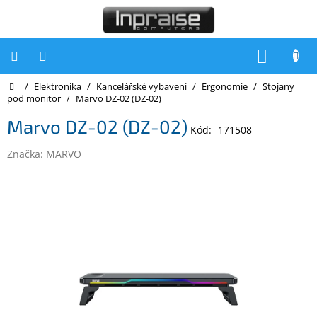
Přejít
na
obsah
NÁKUP
KOŠÍK
Domů
/
Elektronika
/
Kancelářské vybavení
/
Ergonomie
/
Stojany
Počítače
pod monitor
/
Marvo DZ-02 (DZ-02)
Počítače
Marvo DZ-02 (DZ-02)
Inpraise
Kód:
171508
Značka:
MARVO
Notebooky
Tiskárny
Monitory
Akce
a
slevy
Oblíbené
Kontakty