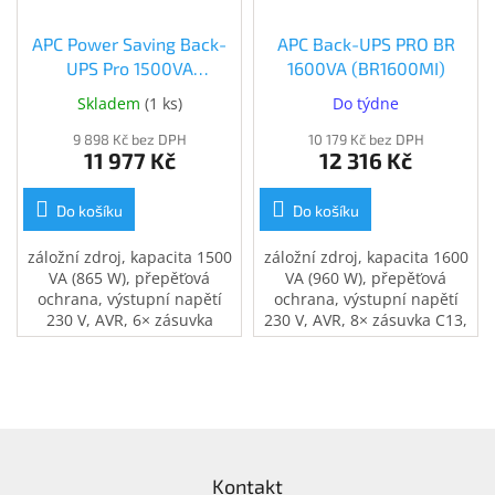
APC Power Saving Back-
APC Back-UPS PRO BR
UPS Pro 1500VA
1600VA (BR1600MI)
(BR1500G-FR)
Skladem
(
1 ks
)
Do týdne
9 898 Kč bez DPH
10 179 Kč bez DPH
11 977 Kč
12 316 Kč
Do košíku
Do košíku
záložní zdroj, kapacita 1500
záložní zdroj, kapacita 1600
VA (865 W), přepěťová
VA (960 W), přepěťová
ochrana, výstupní napětí
ochrana, výstupní napětí
230 V, AVR, 6× zásuvka
230 V, AVR, 8× zásuvka C13,
French, zajistí napájení při
zajistí napájení při výpadku
výpadku el. proudu, USB
el. proudu, USB port,
port, ochrana telefonní a
ochrana telefonní a
internetové sítě
internetové sítě
Z
á
Kontakt
p