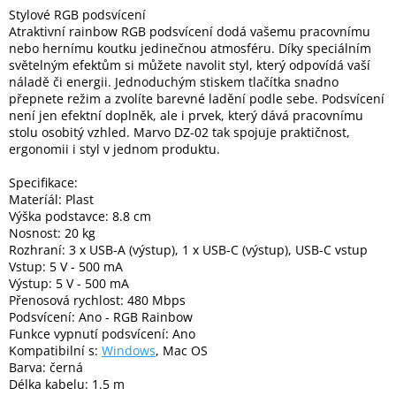
Inpraise
Stylové RGB podsvícení
Atraktivní rainbow RGB podsvícení dodá vašemu pracovnímu
Kamerové
nebo hernímu koutku jedinečnou atmosféru. Díky speciálním
systémy
světelným efektům si můžete navolit styl, který odpovídá vaší
MILESIGHT
náladě či energii. Jednoduchým stiskem tlačítka snadno
přepnete režim a zvolíte barevné ladění podle sebe. Podsvícení
není jen efektní doplněk, ale i prvek, který dává pracovnímu
Doprodej
stolu osobitý vzhled. Marvo DZ-02 tak spojuje praktičnost,
ergonomii i styl v jednom produktu.
Přihlášení
Specifikace:
Materíál: Plast
Výška podstavce: 8.8 cm
Nosnost: 20 kg
Rozhraní: 3 x USB-A (výstup), 1 x USB-C (výstup), USB-C vstup
Vstup: 5 V - 500 mA
Výstup: 5 V - 500 mA
Přenosová rychlost: 480 Mbps
Podsvícení: Ano - RGB Rainbow
Funkce vypnutí podsvícení: Ano
Kompatibilní s:
Windows
, Mac OS
Barva: černá
Délka kabelu: 1.5 m