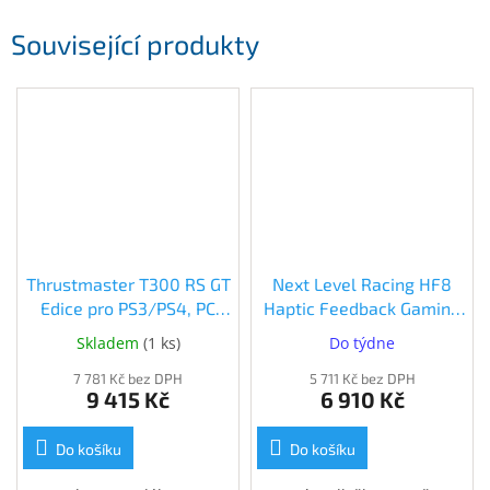
Související produkty
Thrustmaster T300 RS GT
Next Level Racing HF8
Edice pro PS3/PS4, PC
Haptic Feedback Gaming
(4160681)
Pad (NLR-G001)
Skladem
(
1 ks
)
Do týdne
7 781 Kč bez DPH
5 711 Kč bez DPH
9 415 Kč
6 910 Kč
Do košíku
Do košíku