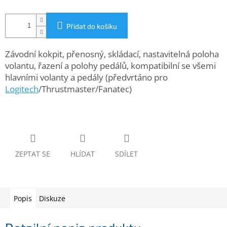
www.inpraise.cz
Gaming
Přidat do košíku
Telefony
Závodní kokpit, přenosný, skládací, nastavitelná poloha
a
volantu, řazení a polohy pedálů, kompatibilní se všemi
tablety
hlavními volanty a pedály (předvrtáno pro
Logitech
/Thrustmaster/Fanatec)
Cyklo
a
sport
Dílna
a
zahrada
ZEPTAT SE
HLÍDAT
SDÍLET
Velké
spotřebiče
Popis
Diskuze
Počítače
a
notebooky