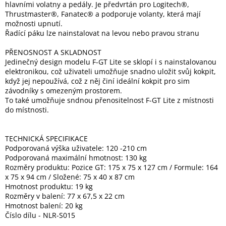
hlavními volatny a pedály. Je předvrtán pro Logitech®,
Thrustmaster®, Fanatec® a podporuje volanty, která mají
možnosti upnutí.
Řadící páku lze nainstalovat na levou nebo pravou stranu
PŘENOSNOST A SKLADNOST
Jedinečný design modelu F-GT Lite se sklopí i s nainstalovanou
elektronikou, což uživateli umožňuje snadno uložit svůj kokpit,
když jej nepoužívá, což z něj činí ideální kokpit pro sim
závodníky s omezeným prostorem.
To také umožňuje sndnou přenositelnost F-GT Lite z místnosti
do místnosti.
TECHNICKÁ SPECIFIKACE
Podporovaná výška uživatele: 120 -210 cm
Podporovaná maximální hmotnost: 130 kg
Rozměry produktu: Pozice GT: 175 x 75 x 127 cm / Formule: 164
x 75 x 94 cm / Složené: 75 x 40 x 87 cm
Hmotnost produktu: 19 kg
Rozměry v balení: 77 x 67,5 x 22 cm
Hmotnost balení: 20 kg
Číslo dílu - NLR-S015