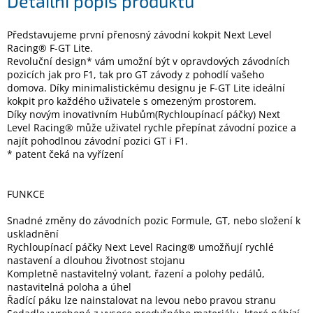
Detailní popis produktu
Představujeme první přenosný závodní kokpit Next Level
Elektronika
Racing® F-GT Lite.
Revoluční design* vám umožní být v opravdových závodních
Domácnost
pozicích jak pro F1, tak pro GT závody z pohodlí vašeho
domova. Díky minimalistickému designu je F-GT Lite ideální
kokpit pro každého uživatele s omezeným prostorem.
%
Díky novým inovativním Hubům(Rychloupínací páčky) Next
Black
Level Racing® může uživatel rychle přepínat závodní pozice a
Friday
najít pohodlnou závodní pozici GT i F1.
* patent čeká na vyřízení
VÝPRODEJ
FUNKCE
Akční
zboží
Snadné změny do závodních pozic Formule, GT, nebo složení k
uskladnění
TONERY
Rychloupínací páčky Next Level Racing® umožňují rychlé
A
nastavení a dlouhou životnost stojanu
CARTRIDGE
Kompletně nastavitelný volant, řazení a polohy pedálů,
OEM
nastavitelná poloha a úhel
Řadící páku lze nainstalovat na levou nebo pravou stranu
Sestavy
počítačů