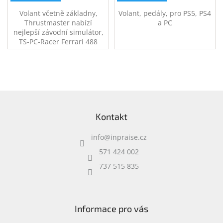
Volant včetně základny,
Volant, pedály, pro PS5, PS4
Thrustmaster nabízí
a PC
nejlepší závodní simulátor,
TS-PC-Racer Ferrari 488
Challenge Edition pro PC,
který kombinuje základnu s
technologií příštích generací
pro skutečné počítačové
závodníky.
Z
á
Kontakt
p
a
info
@
inpraise.cz
t
í
571 424 002
737 515 835
Informace pro vás