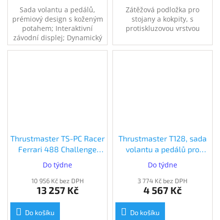
Sada volantu a pedálů,
Zátěžová podložka pro
prémiový design s koženým
stojany a kokpity, s
potahem; Interaktivní
protiskluzovou vrstvou
závodní displej; Dynamický
Force Feedback, pro Xbox
Series X|S, Xbox One, PC
Thrustmaster TS-PC Racer
Thrustmaster T128, sada
Ferrari 488 Challenge
volantu a pedálů pro
Edition (2960798)
PS5/PS4, PC (4160781)
Do týdne
Do týdne
10 956 Kč bez DPH
3 774 Kč bez DPH
13 257 Kč
4 567 Kč
Do košíku
Do košíku