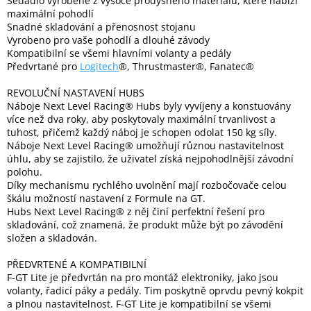
Sedadlo vyrobené z vysoce prodyšného materiálu, které nábízí
Inpraise
maximální pohodlí
Snadné skladování a přenosnost stojanu
Kamerové
Vyrobeno pro vaše pohodlí a dlouhé závody
systémy
Kompatibilní se všemi hlavními volanty a pedály
MILESIGHT
Předvrtané pro
Logitech
®, Thrustmaster®, Fanatec®
REVOLUČNÍ NASTAVENÍ HUBS
Doprodej
Náboje Next Level Racing® Hubs byly vyvíjeny a konstuovány
více než dva roky, aby poskytovaly maximální trvanlivost a
Přihlášení
tuhost, přičemž každý náboj je schopen odolat 150 kg síly.
Náboje Next Level Racing® umožňují různou nastavitelnost
úhlu, aby se zajistilo, že uživatel získá nejpohodlnější závodní
polohu.
Díky mechanismu rychlého uvolnění mají rozbočovače celou
škálu možností nastavení z Formule na GT.
Hubs Next Level Racing® z něj činí perfektní řešení pro
skladování, což znamená, že produkt může být po závodění
složen a skladován.
PŘEDVRTENÉ A KOMPATIBILNÍ
F-GT Lite je předvrtán na pro montáž elektroniky, jako jsou
volanty, řadicí páky a pedály. Tim poskytně oprvdu pevný kokpit
a plnou nastavitelnost. F-GT Lite je kompatibilní se všemi