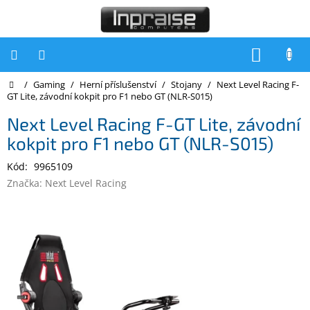
Přejít
na
obsah
NÁKUP
KOŠÍK
Domů
/
Gaming
/
Herní příslušenství
/
Stojany
/
Next Level Racing F-
Počítače
GT Lite, závodní kokpit pro F1 nebo GT (NLR-S015)
Počítače
Next Level Racing F-GT Lite, závodní
Inpraise
kokpit pro F1 nebo GT (NLR-S015)
Notebooky
Kód:
9965109
Tiskárny
Značka:
Next Level Racing
Monitory
Akce
a
slevy
Oblíbené
Kontakty