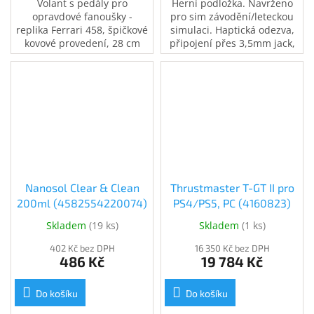
Volant s pedály pro
Herní podložka. Navrženo
opravdové fanoušky -
pro sim závodění/leteckou
replika Ferrari 458, špičkové
simulaci. Haptická odezva,
kovové provedení, 28 cm
připojení přes 3,5mm jack,
volant s rotací až 1080
univerzální design pasující
stupňů, 3 kovové
na téměř každou židli či
nastavitelné pedály.
sedadlo.
Nanosol Clear & Clean
Thrustmaster T-GT II pro
200ml (4582554220074)
PS4/PS5, PC (4160823)
Skladem
(
19 ks
)
Skladem
(
1 ks
)
402 Kč bez DPH
16 350 Kč bez DPH
486 Kč
19 784 Kč
Do košíku
Do košíku