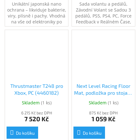
Unikátní japonská nano
Sada volantu a pedálů,
ochrana – likviduje bakterie,
Závodní Volant se Sadou 3
viry, plísně i pachy. Vhodná
pedálů, PS5, PS4, PC, Force
na vše od elektroniky po
Feedback v Reálném Čase,
koupelny, kuchyně či
Střídavý 40-wattový Motor,
interiér auta. 200ml
Systém Dvou Řemenů,
antigravitační rozprašovač.
Magnetická Technologie,
Ošetří plochu až 40 m2.
Vyměnitelný volant
Thrustmaster T248 pro
Next Level Racing Floor
Xbox, PC (4460182)
Mat, podložka pro stojany
a kokpity (NLR-A005)
Skladem
(
1 ks
)
Skladem
(
1 ks
)
6 215 Kč bez DPH
875 Kč bez DPH
7 520 Kč
1 059 Kč
Do košíku
Do košíku